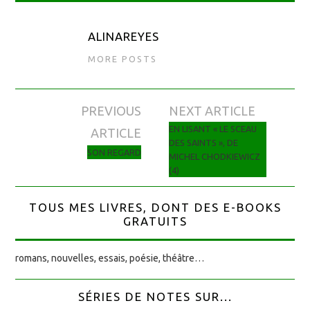
ALINAREYES
MORE POSTS
PREVIOUS
NEXT ARTICLE
Navigation des articles
EN LISANT « LE SCEAU
ARTICLE
DES SAINTS », DE
SON REGARD
MICHEL CHODKIEWICZ
(4)
TOUS MES LIVRES, DONT DES E-BOOKS
GRATUITS
romans, nouvelles, essais, poésie, théâtre…
SÉRIES DE NOTES SUR...