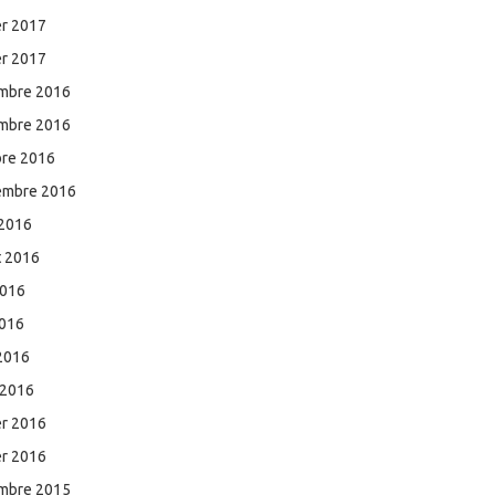
er 2017
er 2017
mbre 2016
mbre 2016
bre 2016
embre 2016
 2016
et 2016
2016
2016
 2016
 2016
er 2016
er 2016
mbre 2015