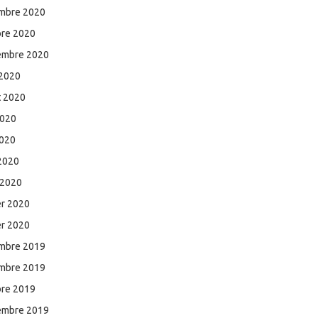
mbre 2020
bre 2020
embre 2020
 2020
et 2020
2020
2020
 2020
 2020
er 2020
er 2020
mbre 2019
mbre 2019
bre 2019
embre 2019