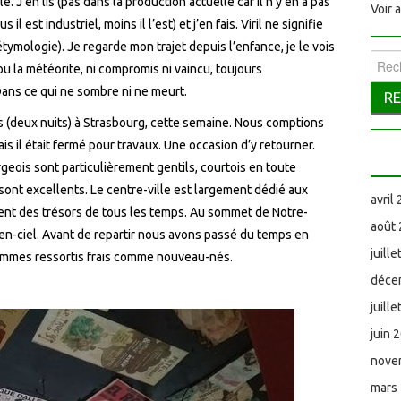
ile. J’en lis (pas dans la production actuelle car il n’y en a pas
Voir 
s il est industriel, moins il l’est) et j’en fais. Viril ne signifie
ymologie). Je regarde mon trajet depuis l’enfance, je le vois
Reche
r ou la météorite, ni compromis ni vaincu, toujours
. Dans ce qui ne sombre ni ne meurt.
rs (deux nuits) à Strasbourg, cette semaine. Nous comptions
 il était fermé pour travaux. Une occasion d’y retourner.
geois sont particulièrement gentils, courtois en toute
in sont excellents. Le centre-ville est largement dédié aux
avril
ent des trésors de tous les temps. Au sommet de Notre-
août
en-ciel. Avant de repartir nous avons passé du temps en
juill
ommes ressortis frais comme nouveau-nés.
déce
juill
juin 
nove
mars