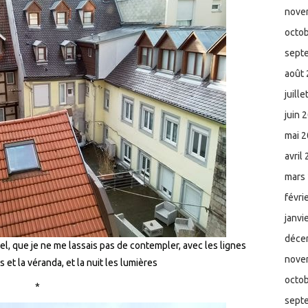
nove
octo
sept
août
juill
juin 
mai 
avril
mars
févri
janvi
déce
l, que je ne me lassais pas de contempler, avec les lignes
nove
 et la véranda, et la nuit les lumières
octo
*
sept