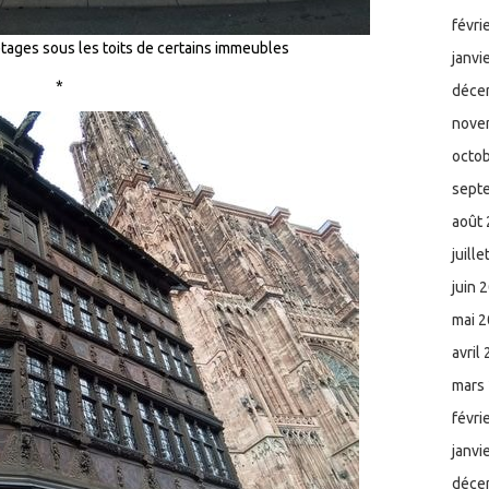
févri
étages sous les toits de certains immeubles
janvi
*
déce
nove
octo
sept
août
juill
juin 
mai 
avril
mars
févri
janvi
déce