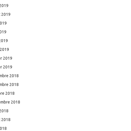
 2019
et 2019
2019
2019
 2019
 2019
er 2019
er 2019
mbre 2018
mbre 2018
bre 2018
embre 2018
 2018
et 2018
2018