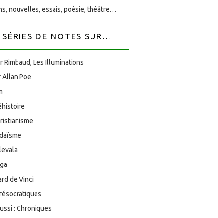
s, nouvelles, essais, poésie, théâtre…
SÉRIES DE NOTES SUR...
r Rimbaud, Les Illuminations
 Allan Poe
am
éhistoire
ristianisme
udaïsme
levala
oga
rd de Vinci
résocratiques
aussi : Chroniques