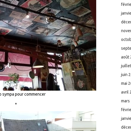
févri
janvi
déce
nove
octo
sept
août
juill
juin 
mai 
avril
to sympa pour commencer
mars
*
févri
janvi
déce