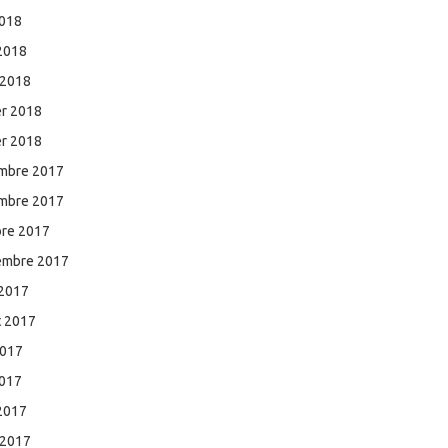
2018
 2018
 2018
er 2018
er 2018
mbre 2017
mbre 2017
bre 2017
embre 2017
 2017
et 2017
2017
2017
 2017
 2017