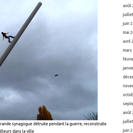
août
juill
juin 
mai 
avril
mars
févri
janvi
déce
nove
octo
sept
août
juill
rande synagogue détruite pendant la guerre, reconstruite
juin 
illeurs dans la ville