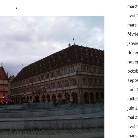
mai 
*
avril
mars
févri
janvi
déce
nove
octo
sept
août
juill
juin 
mai 
avril
mars