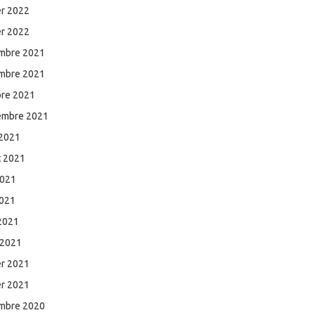
er 2022
er 2022
mbre 2021
mbre 2021
bre 2021
embre 2021
 2021
et 2021
2021
2021
 2021
 2021
er 2021
er 2021
mbre 2020