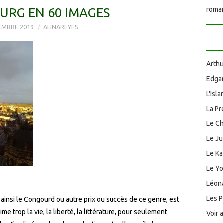
URG EN 60 IMAGES
roman
EMBRE 2019
ALINAREYES
Arthu
Edgar
L'Isl
La Pr
Le Ch
Le J
Le Ka
Le Y
Léona
Les P
 ainsi le Congourd ou autre prix ou succès de ce genre, est
ime trop la vie, la liberté, la littérature, pour seulement
Voir 