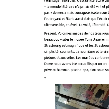
l’envisager. Mon truc, c’est la littérature vir
– le monde littéraire n’a jamais été viril et plu
pas « de mec » mais courageux (selon son ét
foudroyant et filant, aussi clair que l’éclai
ultrasensible, en éveil. La voilà, l’éternité
Présent. Voici mes images de nos trois jou
beaucoup visiter le musée Tomi Ungerer mais
Strasbourg est magnifique et les Strasbour
simplicité, souriants. La nourriture et le v
piétons et aux vélos. Les musées contienn
Dame nous avons été accueillis par un arc-
privé au hamman-piscine-spa, d’où nous s
*