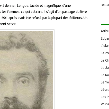
roman
r » à donner. Longue, lucide et magnifique, d’une
es femmes, ce qui est rare. Il s’agit d’un passage du livre
 1901 après avoir été refusé par la plupart des éditeurs. Un
ent servir.
Arthu
Edgar
L'Isl
La Pr
Le Ch
Le J
Le Ka
Le Y
Léona
Les P
Voir 