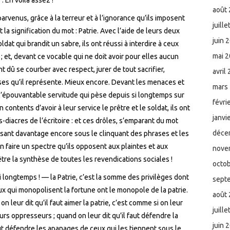
août
rvenus, grâce à la terreur et à l’ignorance qu’ils imposent
juill
a signification du mot : Patrie. Avec l’aide de leurs deux
juin 
dat qui brandit un sabre, ils ont réussi à interdire à ceux
mai 
; et, devant ce vocable qui ne doit avoir pour elles aucun
t dû se courber avec respect, jurer de tout sacrifier,
avril
es qu’il représente. Mieux encore. Devant les menaces et
mars
l’épouvantable servitude qui pèse depuis si longtemps sur
févri
contents d’avoir à leur service le prêtre et le soldat, ils ont
janvi
-diacres de l’écritoire : et ces drôles, s’emparant du mot
déce
isant davantage encore sous le clinquant des phrases et les
en faire un spectre qu’ils opposent aux plaintes et aux
nove
re la synthèse de toutes les revendications sociales !
octo
 si longtemps ! — la Patrie, c’est la somme des privilèges dont
sept
ux qui monopolisent la fortune ont le monopole de la patrie.
août
 leur dit qu’il faut aimer la patrie, c’est comme si on leur
juill
eurs oppresseurs ; quand on leur dit qu’il faut défendre la
juin 
faut défendre les apanages de ceux qui les tiennent sous le