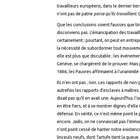
travailleurs européens, dans le dernier tie
n’ont pas de patrie
parce qu’ils travaillent
. 
Que les conclusions soient fausses que tirè
disconviens pas. L’émancipation des travai
certainement ; pourtant, on peut en entre
la nécessité de subordonner tout mouveme
elle est plus que discutable ; les événemen
Genève, se chargèrent de le prouver. Mais 
1866, les Pauvres affirmaient à l’unanimité q
Ils n’en ont pas ; non. Les rapports de non
autrefois les rapports d’esclaves à maîtres. L
disait pas qu’il en avait une. Aujourd’hui, l
en être fiers, et à se montrer dignes d’ell
défense. En vérité, ce n’est même point le
encore. Jadis, on ne connaissait pas l’imm
n’ont point cessé de hanter notre existenc
linceuls neufs, dont Tartufe tient la queue.