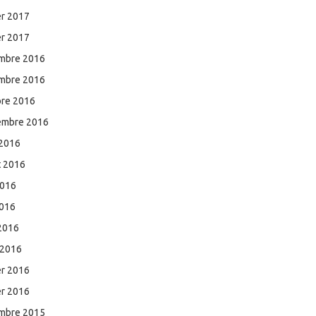
er 2017
er 2017
mbre 2016
mbre 2016
bre 2016
embre 2016
 2016
et 2016
2016
2016
 2016
 2016
er 2016
er 2016
mbre 2015