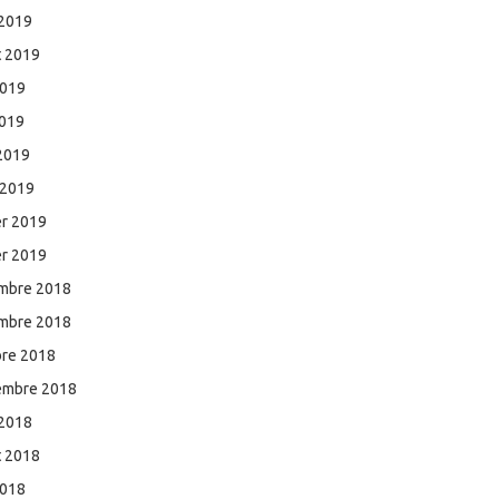
 2019
et 2019
2019
2019
 2019
 2019
er 2019
er 2019
mbre 2018
mbre 2018
bre 2018
embre 2018
 2018
et 2018
2018