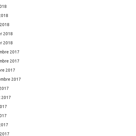
2018
 2018
 2018
er 2018
er 2018
mbre 2017
mbre 2017
bre 2017
embre 2017
 2017
et 2017
2017
2017
 2017
 2017