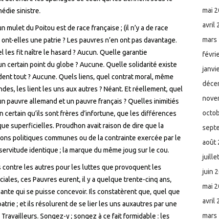
mai 
édie sinistre.
avril
mulet du Poitou est de race française ; (il n’y a de race
mars
 ont-elles une patrie ? Les pauvres n’en ont pas davantage.
 les fit naître le hasard ? Aucun. Quelle garantie
févri
n certain point du globe ? Aucune. Quelle solidarité existe
janvi
èdent tout ? Aucune. Quels liens, quel contrat moral, même
déce
es, les lient les uns aux autres ? Néant. Et réellement, quel
nove
un pauvre allemand et un pauvre français ? Quelles inimitiés
octo
en certain qu’ils sont frères d’infortune, que les différences
ue superficielles. Proudhon avait raison de dire que la
sept
tutions politiques communes ou de la contrainte exercée par le
août
e servitude identique ; la marque du même joug sur le cou.
juill
 contre les autres pour les luttes que provoquent les
juin 
ciales, ces Pauvres eurent, il y a quelque trente-cinq ans,
mai 
chante qui se puisse concevoir. Ils constatèrent que, quel que
avril
patrie ; et ils résolurent de se lier les uns aux
autres par une
mars
 Travailleurs. Songez-y ; songez à ce fait formidable : les