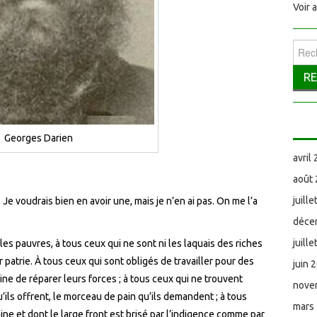
Voir 
Reche
Georges Darien
avril
août
juill
. Je voudrais bien en avoir une, mais je n’en ai pas. On me l’a
déce
juill
les pauvres, à tous ceux qui ne sont ni les laquais des riches
r patrie. À tous ceux qui sont obligés de travailler pour des
juin 
ine de réparer leurs forces ; à tous ceux qui ne trouvent
nove
ils offrent, le morceau de pain qu’ils demandent ; à tous
mars
ine et dont le large front est brisé par l’indigence comme par