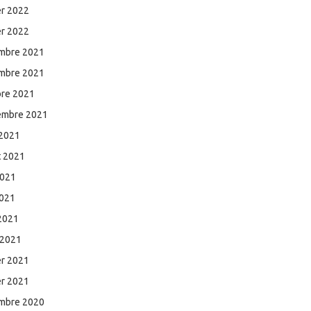
er 2022
er 2022
mbre 2021
mbre 2021
bre 2021
embre 2021
 2021
et 2021
2021
2021
 2021
 2021
er 2021
er 2021
mbre 2020