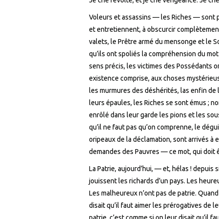
Voleurs et assassins — les Riches — sont pa
et entretiennent, à obscurcir complètement l
valets, le Prêtre armé du mensonge et le Sol
qu’ils ont spoliés la compréhension du mot 
sens précis, les victimes des Possédants on
existence comprise, aux choses mystérieus
les murmures des déshérités, las enfin de 
leurs épaules, les Riches se sont émus ; non 
enrôlé dans leur garde les pions et les sous
qu’il ne faut pas qu’on comprenne, le dégu
oripeaux de la déclamation, sont arrivés à 
demandes des Pauvres — ce mot, qui doit êt
La Patrie, aujourd’hui, — et, hélas ! depuis
jouissent les richards d’un pays. Les heure
Les malheureux n’ont pas de patrie. Quand on
disait qu’il faut aimer les prérogatives de l
patrie, c’est comme si on leur disait qu’il 