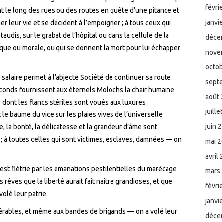
févri
nt le long des rues ou des routes en quête d’une pitance et
janvi
er leur vie et se décident à l’empoigner ; à tous ceux qui
audis, sur le grabat de l’hôpital ou dans la cellule de la
déce
ique ou morale, ou qui se donnent la mort pour lui échapper
nove
octo
salaire permet à l’abjecte Société de continuer sa route
sept
féconds fournissent aux éternels Molochs la chair humaine
août
s dont les flancs stériles sont voués aux luxures
juill
le baume du vice sur les plaies vives de l’universelle
juin 
ce, la bonté, la délicatesse et la grandeur d’âme sont
; à toutes celles qui sont victimes, esclaves, damnées — on
mai 
avril
 est flétrie par les émanations pestilentielles du marécage
mars
s rêves que la liberté aurait fait naître grandioses, et que
févri
volé leur patrie.
janvi
érables, et même aux bandes de brigands — on a volé leur
déce