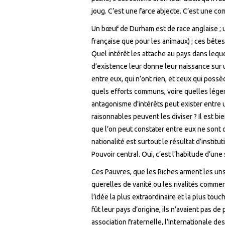
joug. C’est une farce abjecte. C’est une com
Un bœuf de Durham est de race anglaise ; un 
française que pour les animaux) ; ces bêtes
Quel intérêt les attache au pays dans lequel
d’existence leur donne leur naissance sur u
entre eux, qui n’ont rien, et ceux qui poss
quels efforts communs, voire quelles légend
antagonisme d’intérêts peut exister entre 
raisonnables peuvent les diviser ? Il est bi
que l’on peut constater entre eux ne sont q
nationalité est surtout le résultat d’insti
Pouvoir central. Oui, c’est l’habitude d’un
Ces Pauvres, que les Riches arment les uns
querelles de vanité ou les rivalités commer
l’idée la plus extraordinaire et la plus tou
fût leur pays d’origine, ils n’avaient pas de 
association fraternelle, l’Internationale des