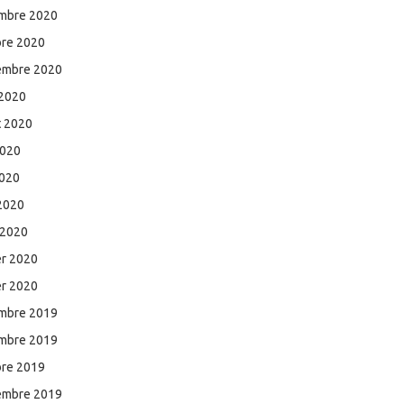
mbre 2020
bre 2020
embre 2020
 2020
et 2020
2020
2020
 2020
 2020
er 2020
er 2020
mbre 2019
mbre 2019
bre 2019
embre 2019