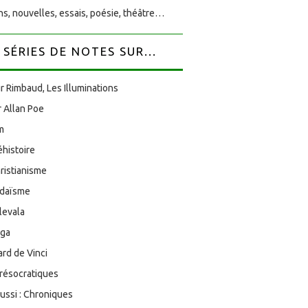
s, nouvelles, essais, poésie, théâtre…
SÉRIES DE NOTES SUR...
r Rimbaud, Les Illuminations
 Allan Poe
am
éhistoire
ristianisme
udaïsme
levala
oga
rd de Vinci
résocratiques
aussi : Chroniques