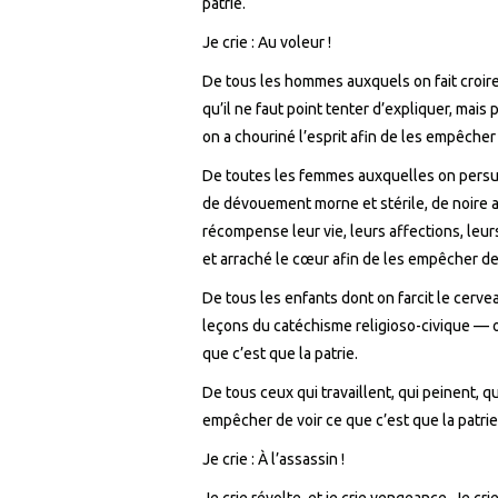
patrie.
Je crie : Au voleur !
De tous les hommes auxquels on fait croire 
qu’il ne faut point tenter d’expliquer, mais 
on a chouriné l’esprit afin de les empêcher 
De toutes les femmes auxquelles on persua
de dévouement morne et stérile, de noire a
récompense leur vie, leurs affections, leurs
et arraché le cœur afin de les empêcher de 
De tous les enfants dont on farcit le cerv
leçons du catéchisme religioso-civique — o
que c’est que la patrie.
De tous ceux qui travaillent, qui peinent, qu
empêcher de voir ce que c’est que la patrie
Je crie : À l’assassin !
Je crie révolte, et je crie vengeance. Je crie