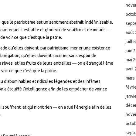
nove
octo
que le patriotisme est un sentiment abstrait, indéfinissable,
sept
pour lequel il est utile et glorieux de souffrir et de mourir —
août
de voir ce que c’est que la patrie.
juill
de qu’elles doivent, par patriotisme, mener une existence
juin 
bnégation, qu’elles doivent sacrifier sans espoir de
mai 
 rêves, et les fruits de leurs entrailles — on a étranglé l’âme
avril
voir ce que c’est que la patrie.
mars
eau d’abominables et ridicules légendes et des infâmes
févri
n a étouffé l’intelligence afin de les empêcher de voir ce
janvi
déce
i souffrent, et qui n’ont rien — on a tué l’énergie afin de les
nove
.
octo
sept
 : En voilà assez !