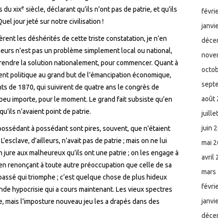
e
rs du
xix
siècle, déclarant qu’ils n’ont pas de patrie, et qu’ils
févri
Quel jour jeté sur notre civilisation !
janvi
rent les déshérités de cette triste constatation, je n’en
déce
lleurs n’est pas un problème simplement local ou national,
nove
prendre la solution nationalement, pour commencer. Quant à
octo
nt politique au grand but de l’émancipation économique,
sept
ts de 1870, qui suivirent de quatre ans le congrès de
août
peu importe, pour le moment. Le grand fait subsiste qu’en
u’ils n’avaient point de patrie.
juill
juin 
-possédant à possédant sont pires, souvent, que n’étaient
’esclave, d’ailleurs, n’avait pas de patrie ; mais on ne lui
mai 
’on jure aux malheureux qu’ils ont une patrie ; on les engage à
avril
e en renonçant à toute autre préoccupation que celle de sa
mars
 passé qui triomphe ; c’est quelque chose de plus hideux
févri
onde hypocrisie qui a cours maintenant. Les vieux spectres
janvi
e, mais l’imposture nouveau jeu les a drapés dans des
déce