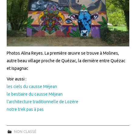
Photos Alina Reyes. La première œuvre se trouve à Molines,
autre beau village proche de Quézac, la dernière entre Quézac
et Ispagnac
Voir aussi :
les ciels du causse Méjean
le bestiaire du causse Méjean
l’architecture traditionnelle de Lozère
notre trek pas à pas
NON CLASSÉ