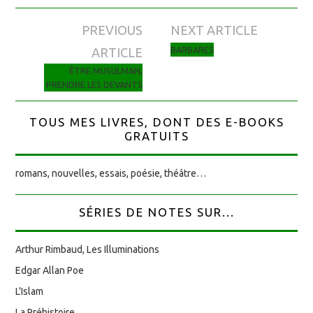
PREVIOUS
NEXT ARTICLE
Navigation des articles
BARBARES
ARTICLE
ÊTRE MUSULMAN,
PRENDRE LES DEVANTS
TOUS MES LIVRES, DONT DES E-BOOKS
GRATUITS
romans, nouvelles, essais, poésie, théâtre…
SÉRIES DE NOTES SUR...
Arthur Rimbaud, Les Illuminations
Edgar Allan Poe
L'Islam
La Préhistoire