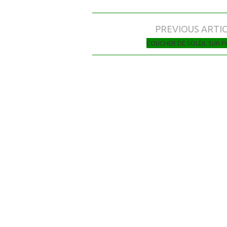
PREVIOUS ARTI
Navigation des articles
COUCHER DE SOLEIL SUR P