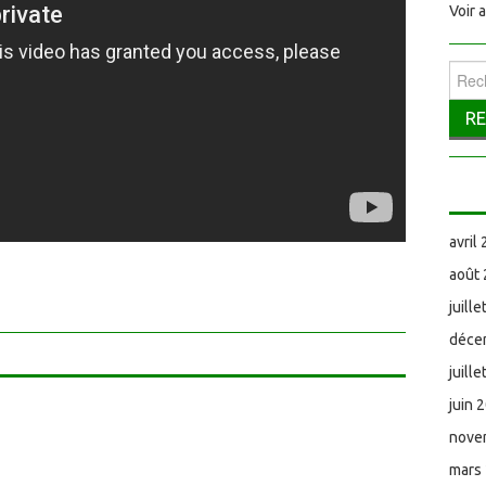
Voir 
Reche
avril
août
juill
déce
juill
juin 
nove
mars