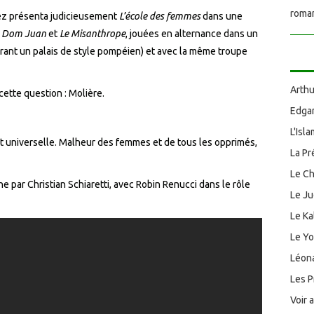
roman
tez présenta judicieusement
L’école des femmes
dans une
,
Dom Juan
et
Le Misanthrope
, jouées en alternance dans un
rant un palais de style pompéien) et avec la même troupe
Arthu
 cette question : Molière.
Edgar
L'Isl
t universelle. Malheur des femmes et de tous les opprimés,
La Pr
Le Ch
ne par Christian Schiaretti, avec Robin Renucci dans le rôle
Le J
Le Ka
Le Y
Léona
Les P
Voir 