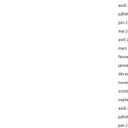
août
juill
juin 
mai 
avril
mars
févri
janvi
déce
nove
octo
sept
août
juill
juin 