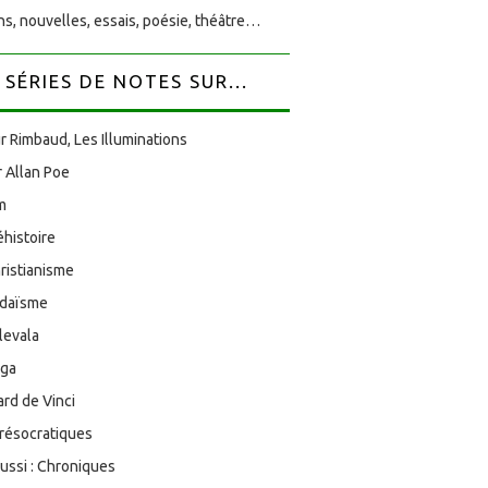
s, nouvelles, essais, poésie, théâtre…
SÉRIES DE NOTES SUR...
r Rimbaud, Les Illuminations
 Allan Poe
am
éhistoire
ristianisme
udaïsme
levala
oga
rd de Vinci
résocratiques
aussi : Chroniques