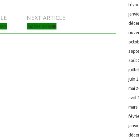
févri
janvi
CLE
NEXT ARTICLE
déce
ARIS
IMAGES DU SOIR
nove
octo
sept
août
juill
juin 
mai 
avril
mars
févri
janvi
déce