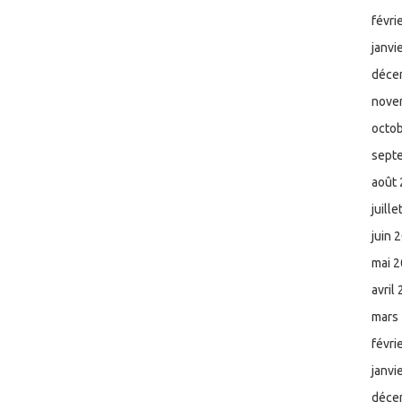
févri
janvi
déce
nove
octo
sept
août
juill
juin 
mai 
avril
mars
févri
janvi
déce