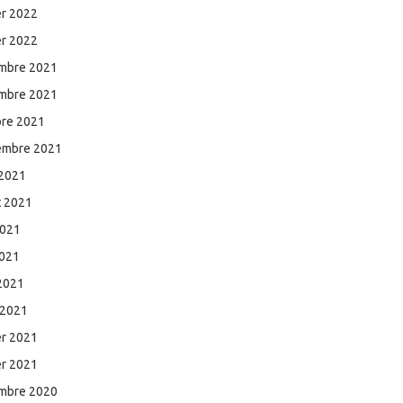
er 2022
er 2022
mbre 2021
mbre 2021
bre 2021
embre 2021
 2021
et 2021
2021
2021
 2021
 2021
er 2021
er 2021
mbre 2020