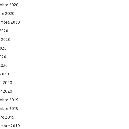
mbre 2020
bre 2020
embre 2020
 2020
et 2020
2020
2020
 2020
 2020
er 2020
er 2020
mbre 2019
mbre 2019
bre 2019
embre 2019