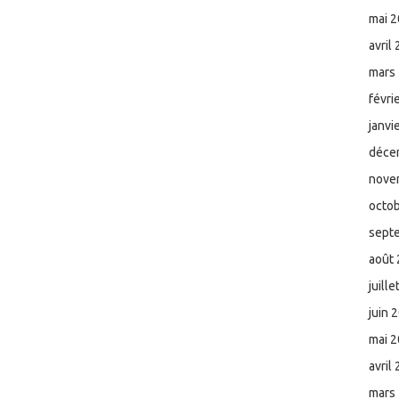
mai 
avril
mars
févri
janvi
déce
nove
octo
sept
août
juill
juin 
mai 
avril
mars