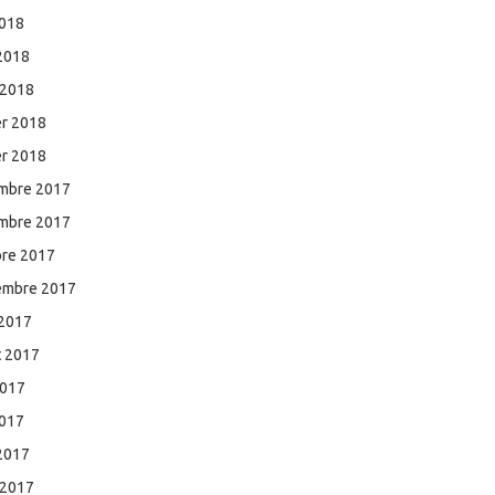
2018
 2018
 2018
er 2018
er 2018
mbre 2017
mbre 2017
bre 2017
embre 2017
 2017
et 2017
2017
2017
 2017
 2017