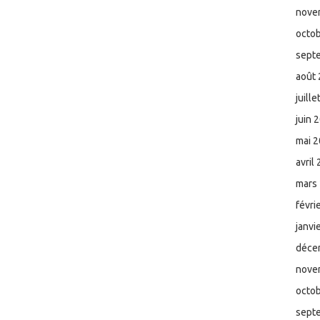
nove
octo
sept
août
juill
juin 
mai 
avril
mars
févri
janvi
déce
nove
octo
sept