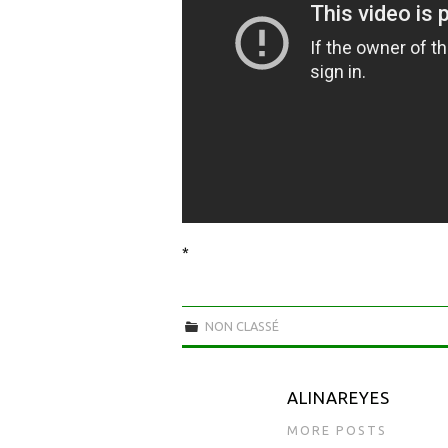
*
NON CLASSÉ
ALINAREYES
MORE POSTS