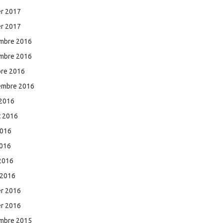
er 2017
er 2017
mbre 2016
mbre 2016
bre 2016
embre 2016
 2016
et 2016
2016
2016
 2016
 2016
er 2016
er 2016
mbre 2015