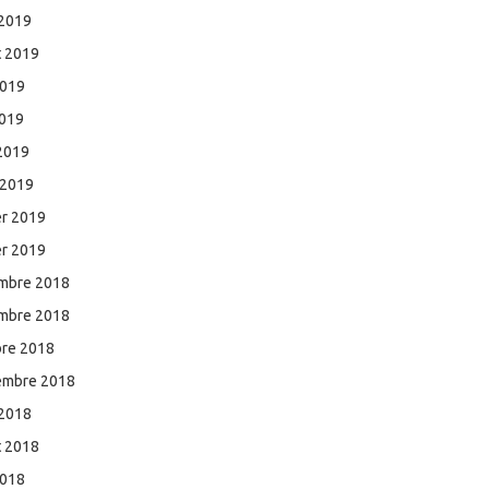
 2019
et 2019
2019
2019
 2019
 2019
er 2019
er 2019
mbre 2018
mbre 2018
bre 2018
embre 2018
 2018
et 2018
2018