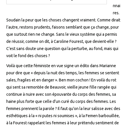
nnai
res.
Soudain la peur que les choses changent vraiment. Comme dirait
l’autre, restons prudents, faisons semblant que ça change, pour
que surtout rien ne change. Sans le vieux système qui a permis
de réussir, comme on dit, à Caroline Fourest, que devient-elle ?
C’est sans doute une question qui la perturbe, au fond, mais qui
voit le fond des choses ?
Voilà que cette féministe en vue signe un édito dans Marianne
pour dire que « depuis la nuit des temps, les femmes se sentent
sales, fragiles et en danger ». Ben mon cochon ! En voilà du rot
qui sent sa remontée de Beauvoir, vieille jeune fille rangée qui
continue à nuire avec son épouvante du corps des femmes, sa
haine plus forte que celle d’un curé du corps des femmes. Les
femmes prennent la parole ? Il faut qu’on la leur salisse avec des
esthétiques à la « ni putes ni soumises », à la Femen barbouillée,
à la Fourest rappelant les femmes à leur prétendu sentiment de