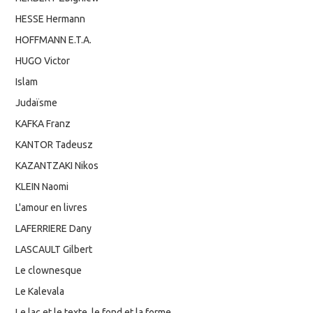
HESSE Hermann
HOFFMANN E.T.A.
HUGO Victor
Islam
Judaïsme
KAFKA Franz
KANTOR Tadeusz
KAZANTZAKI Nikos
KLEIN Naomi
L'amour en livres
LAFERRIERE Dany
LASCAULT Gilbert
Le clownesque
Le Kalevala
Le lac et le texte, le fond et la forme