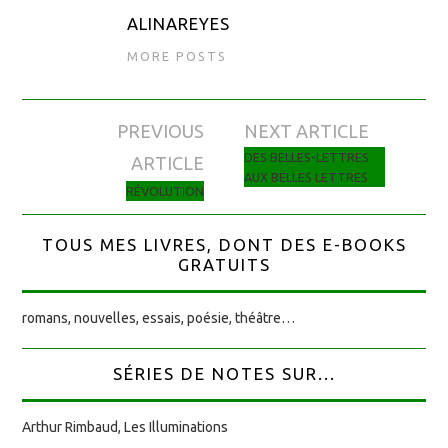
ALINAREYES
MORE POSTS
PREVIOUS
NEXT ARTICLE
Navigation des articles
DES BELLES-LETTRES
ARTICLE
AUX BELLES LETTRES
RÉVOLUTION
TOUS MES LIVRES, DONT DES E-BOOKS
GRATUITS
romans, nouvelles, essais, poésie, théâtre…
SÉRIES DE NOTES SUR...
Arthur Rimbaud, Les Illuminations