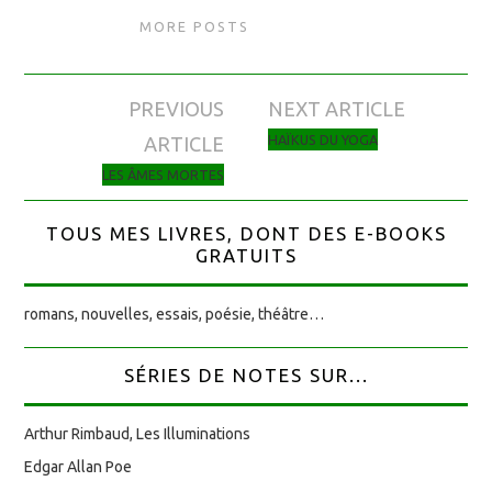
MORE POSTS
PREVIOUS
NEXT ARTICLE
Navigation des articles
HAÏKUS DU YOGA
ARTICLE
LES ÂMES MORTES
TOUS MES LIVRES, DONT DES E-BOOKS
GRATUITS
romans, nouvelles, essais, poésie, théâtre…
SÉRIES DE NOTES SUR...
Arthur Rimbaud, Les Illuminations
Edgar Allan Poe