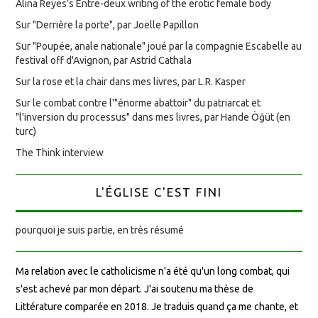
Alina Reyes’s Entre-deux writing of the erotic female body
Sur "Derrière la porte", par Joëlle Papillon
Sur "Poupée, anale nationale" joué par la compagnie Escabelle au
festival off d'Avignon, par Astrid Cathala
Sur la rose et la chair dans mes livres, par L.R. Kasper
Sur le combat contre l'"énorme abattoir" du patriarcat et
"l'inversion du processus" dans mes livres, par Hande Öğüt (en
turc)
The Think interview
L'ÉGLISE C'EST FINI
pourquoi je suis partie, en très résumé
Ma relation avec le catholicisme n'a été qu'un long combat, qui
s'est achevé par mon départ. J'ai soutenu ma thèse de
Littérature comparée en 2018. Je traduis quand ça me chante, et