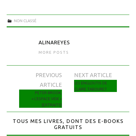
NON CLASSÉ
ALINAREYES
MORE POSTS
PREVIOUS
NEXT ARTICLE
Navigation des articles
LES ENGLOUTIS DE
ARTICLE
CLAIRE TABOURET
PETER BROOK,
« L’ESPACE VIDE »
(EXTRAITS)
TOUS MES LIVRES, DONT DES E-BOOKS
GRATUITS