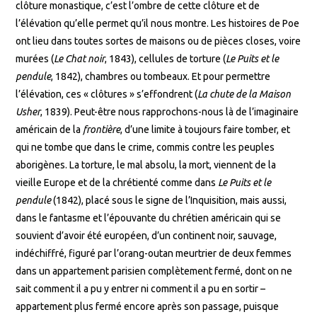
clôture monastique, c’est l’ombre de cette clôture et de
l’élévation qu’elle permet qu’il nous montre. Les histoires de Poe
ont lieu dans toutes sortes de maisons ou de pièces closes, voire
murées (
Le Chat noir
, 1843), cellules de torture (
Le Puits et le
pendule
, 1842), chambres ou tombeaux. Et pour permettre
l’élévation, ces « clôtures » s’effondrent (
La chute de la Maison
Usher
, 1839). Peut-être nous rapprochons-nous là de l’imaginaire
américain de la
frontière
, d’une limite à toujours faire tomber, et
qui ne tombe que dans le crime, commis contre les peuples
aborigènes. La torture, le mal absolu, la mort, viennent de la
vieille Europe et de la chrétienté comme dans
Le Puits et le
pendule
(1842), placé sous le signe de l’Inquisition, mais aussi,
dans le fantasme et l’épouvante du chrétien américain qui se
souvient d’avoir été européen, d’un continent noir, sauvage,
indéchiffré, figuré par l’orang-outan meurtrier de deux femmes
dans un appartement parisien complètement fermé, dont on ne
sait comment il a pu y entrer ni comment il a pu en sortir –
appartement plus fermé encore après son passage, puisque