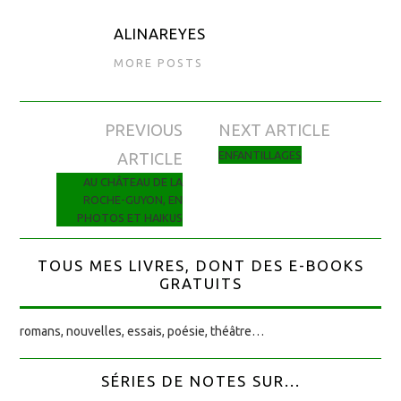
ALINAREYES
MORE POSTS
PREVIOUS
NEXT ARTICLE
Navigation des articles
ENFANTILLAGES
ARTICLE
AU CHÂTEAU DE LA
ROCHE-GUYON, EN
PHOTOS ET HAIKUS
TOUS MES LIVRES, DONT DES E-BOOKS
GRATUITS
romans, nouvelles, essais, poésie, théâtre…
SÉRIES DE NOTES SUR...