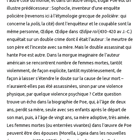
l’autre côté du monde, et dans un autre temps, Edgar Poe eut un
illustre prédécesseur : Sophocle, inventeur d’une enquête
policière (revenons ici à l’étymologie grecque de
policière
: qui
concerne la
polis
, la cité) dont l’enquêteur et le coupable sont la
même personne, Œdipe. Œdipe dans
Œdipe roi
(430-420 av J.-C.)
enquêtait sur un double crime dont il était l’auteur : le meurtre de
son père et l’inceste avec sa mère. Mais le double assassinat qui
hante Poe est autre. Dans la morgue imaginaire de l’auteur
américain se rencontrent nombre de femmes mortes, tantôt
violemment, de façon explicite, tantôt mystérieusement, de
façon à laisser s’étendre le doute sur la cause de leur mort –
n’auraient-elles pas été assassinées, sinon par une violence
physique, par quelque violence psychique ? Cette question
trouve un écho dans la biographie de Poe, qui, à l’âge de deux
ans, perdit sa mère, seule avec ses enfants après le départ de
son mari, puis, à l’âge de vingt ans, sa mère adoptive, très aimée.
Les femmes mortes (ou enterrées vivantes) dans l’œuvre de Poe
peuvent être des épouses (Morella, Ligeia dans les nouvelles