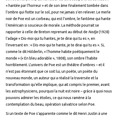
« hantée par l’horreur » et de son âme finalement tombée dans
l’ombre qui flotte sur le sol, pour ne jamais s’en relever. Le merle
noir de Poe est un corbeau, qui est l’ombre, le fantôme qui hante
l’Américain si soucieux de morale. La méthode pourrait se
rapporter à celle de Breton reprenant au début de
Nadja
(1928)
l’adage « Dis-moi qui tu hantes, je te dirai qui tu es », en
l’inversant en : « Dis-moi qui te hante, je te dirai qui tu es ». Si,
comme le dit Hölderlin, « l’homme habite poétiquement le
monde » (« En bleu adorable », 1808), son ombre l’habite
horriblement. L’univers de Poe est un théâtre d’ombres – et il
n’est pas étonnant que ce soit lui, un poète, un poète du
nouveau monde, un auteur qui a réalisé la traversée et la
transformation qu’elle implique, qui ait compris le premier, avant
les astrophysiciens, pourquoi la nuit est noire – grâce à quoi nous
pouvons admirer les étoiles, ce qui nous ramène à la
contemplation du beau, opération salvatrice selon Poe.
Si un texte de Poe s’apparente comme le dit Henri Justin à une