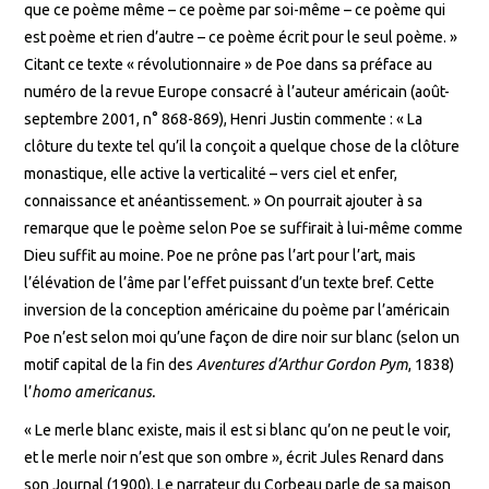
que ce poème même – ce poème par soi-même – ce poème qui
est poème et rien d’autre – ce poème écrit pour le seul poème. »
Citant ce texte « révolutionnaire » de Poe dans sa préface au
numéro de la revue Europe consacré à l’auteur américain (août-
septembre 2001, n° 868-869), Henri Justin commente : « La
clôture du texte tel qu’il la conçoit a quelque chose de la clôture
monastique, elle active la verticalité – vers ciel et enfer,
connaissance et anéantissement. » On pourrait ajouter à sa
remarque que le poème selon Poe se suffirait à lui-même comme
Dieu suffit au moine. Poe ne prône pas l’art pour l’art, mais
l’élévation de l’âme par l’effet puissant d’un texte bref. Cette
inversion de la conception américaine du poème par l’américain
Poe n’est selon moi qu’une façon de dire noir sur blanc (selon un
motif capital de la fin des
Aventures d’Arthur Gordon Pym
, 1838)
l’
homo americanus.
« Le merle blanc existe, mais il est si blanc qu’on ne peut le voir,
et le merle noir n’est que son ombre », écrit Jules Renard dans
son Journal (1900). Le narrateur du Corbeau parle de sa maison