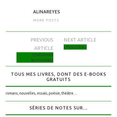
ALINAREYES
MORE POSTS
PREVIOUS
NEXT ARTICLE
Navigation des articles
« ÉVOLUTION »
ARTICLE
CONSOMMER
RESPONSABLE
TOUS MES LIVRES, DONT DES E-BOOKS
GRATUITS
romans, nouvelles, essais, poésie, théâtre…
SÉRIES DE NOTES SUR...