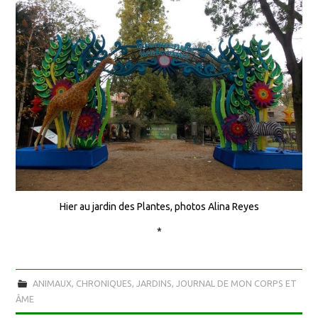
Hier au jardin des Plantes, photos Alina Reyes
*
ANIMAUX
,
CHRONIQUES
,
JARDINS
,
JOURNAL DE MON CORPS ET
ÂME