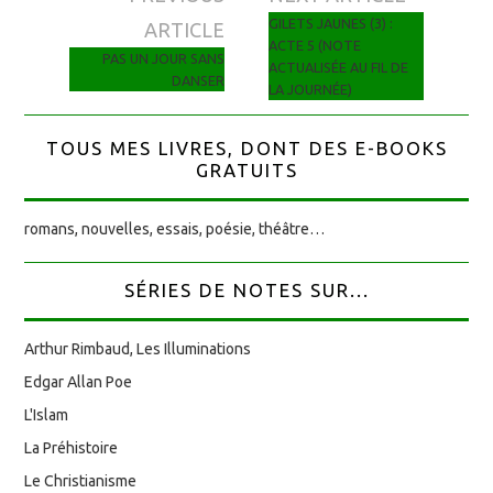
Navigation des articles
GILETS JAUNES (3) :
ARTICLE
ACTE 5 (NOTE
PAS UN JOUR SANS
ACTUALISÉE AU FIL DE
DANSER
LA JOURNÉE)
TOUS MES LIVRES, DONT DES E-BOOKS
GRATUITS
romans, nouvelles, essais, poésie, théâtre…
SÉRIES DE NOTES SUR...
Arthur Rimbaud, Les Illuminations
Edgar Allan Poe
L'Islam
La Préhistoire
Le Christianisme