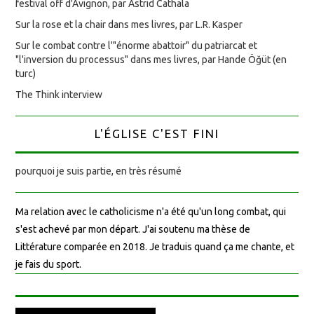
festival off d'Avignon, par Astrid Cathala
Sur la rose et la chair dans mes livres, par L.R. Kasper
Sur le combat contre l'"énorme abattoir" du patriarcat et
"l'inversion du processus" dans mes livres, par Hande Öğüt (en
turc)
The Think interview
L'ÉGLISE C'EST FINI
pourquoi je suis partie, en très résumé
Ma relation avec le catholicisme n'a été qu'un long combat, qui
s'est achevé par mon départ. J'ai soutenu ma thèse de
Littérature comparée en 2018. Je traduis quand ça me chante, et
je fais du sport.