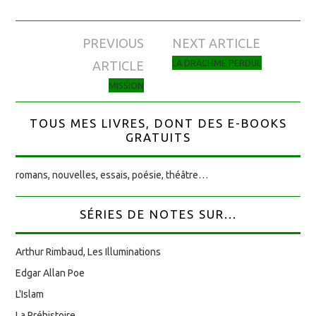
PREVIOUS
NEXT ARTICLE
Navigation des articles
LA DRACHME PERDUE
ARTICLE
MISSION
TOUS MES LIVRES, DONT DES E-BOOKS
GRATUITS
romans, nouvelles, essais, poésie, théâtre…
SÉRIES DE NOTES SUR...
Arthur Rimbaud, Les Illuminations
Edgar Allan Poe
L'Islam
La Préhistoire