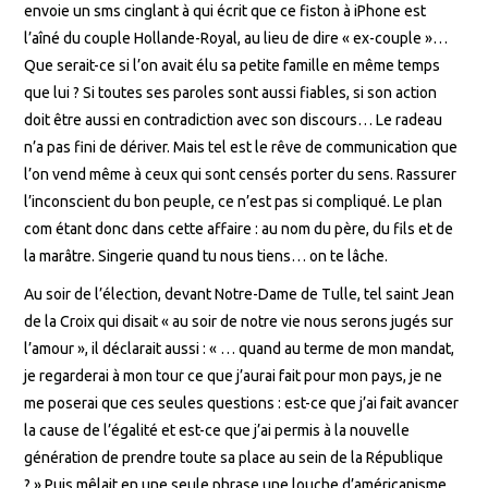
envoie un sms cinglant à qui écrit que ce fiston à iPhone est
l’aîné du couple Hollande-Royal, au lieu de dire « ex-couple »…
Que serait-ce si l’on avait élu sa petite famille en même temps
que lui ? Si toutes ses paroles sont aussi fiables, si son action
doit être aussi en contradiction avec son discours… Le radeau
n’a pas fini de dériver. Mais tel est le rêve de communication que
l’on vend même à ceux qui sont censés porter du sens. Rassurer
l’inconscient du bon peuple, ce n’est pas si compliqué. Le plan
com étant donc dans cette affaire : au nom du père, du fils et de
la marâtre. Singerie quand tu nous tiens… on te lâche.
Au soir de l’élection, devant Notre-Dame de Tulle, tel saint Jean
de la Croix qui disait « au soir de notre vie nous serons jugés sur
l’amour », il déclarait aussi : « … quand au terme de mon mandat,
je regarderai à mon tour ce que j’aurai fait pour mon pays, je ne
me poserai que ces seules questions : est-ce que j’ai fait avancer
la cause de l’égalité et est-ce que j’ai permis à la nouvelle
génération de prendre toute sa place au sein de la République
? » Puis mêlait en une seule phrase une louche d’américanisme,