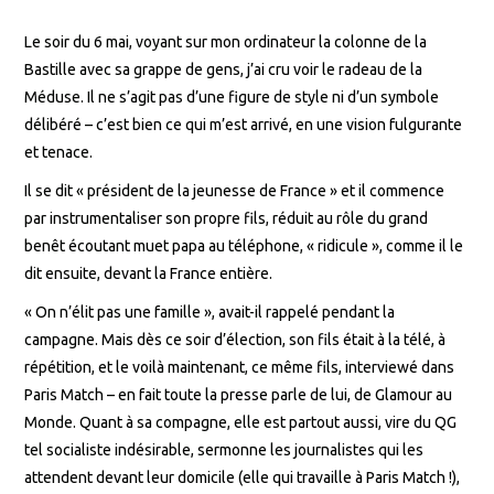
Le soir du 6 mai, voyant sur mon ordinateur la colonne de la
Bastille avec sa grappe de gens, j’ai cru voir le radeau de la
Méduse. Il ne s’agit pas d’une figure de style ni d’un symbole
délibéré – c’est bien ce qui m’est arrivé, en une vision fulgurante
et tenace.
Il se dit « président de la jeunesse de France » et il commence
par instrumentaliser son propre fils, réduit au rôle du grand
benêt écoutant muet papa au téléphone, « ridicule », comme il le
dit ensuite, devant la France entière.
« On n’élit pas une famille », avait-il rappelé pendant la
campagne. Mais dès ce soir d’élection, son fils était à la télé, à
répétition, et le voilà maintenant, ce même fils, interviewé dans
Paris Match – en fait toute la presse parle de lui, de Glamour au
Monde. Quant à sa compagne, elle est partout aussi, vire du QG
tel socialiste indésirable, sermonne les journalistes qui les
attendent devant leur domicile (elle qui travaille à Paris Match !),