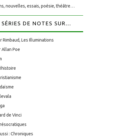
s, nouvelles, essais, poésie, théâtre…
SÉRIES DE NOTES SUR...
r Rimbaud, Les Illuminations
 Allan Poe
am
éhistoire
ristianisme
udaïsme
levala
oga
rd de Vinci
résocratiques
aussi : Chroniques