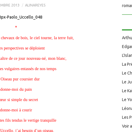
EMBRE 2013
ALINAREYES
roman
*
Arthu
 chevaux de bois, le ciel tourne, la terre fuit,
Edgar
es perspectives se déploient
L'Isl
aître de ce jour nouveau-né, mon blanc,
La Pr
les vulgaires entassés de nos temps
Le Ch
l’Oiseau pur coursier dur
Le J
donne-moi du pain
Le Ka
Le Y
cœur si simple du secret
Léona
donne-moi à courir
Les P
s fils tendus le vertige tranquille
Voir 
 Uccello, j’ai besoin d’un oiseau,