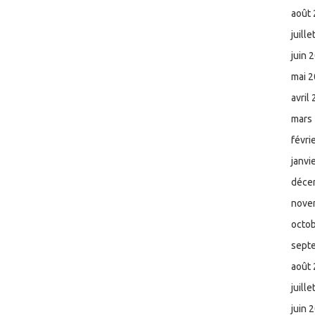
août
juill
juin 
mai 
avril
mars
févri
janvi
déce
nove
octo
sept
août
juill
juin 