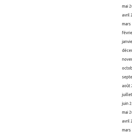
mai 
avril
mars
févri
janvi
déce
nove
octo
sept
août
juill
juin 
mai 
avril
mars