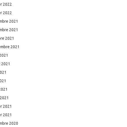
er 2022
er 2022
mbre 2021
mbre 2021
bre 2021
embre 2021
 2021
et 2021
2021
2021
 2021
 2021
er 2021
er 2021
mbre 2020