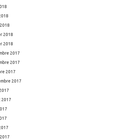
2018
 2018
 2018
er 2018
er 2018
mbre 2017
mbre 2017
bre 2017
embre 2017
 2017
et 2017
2017
2017
 2017
 2017