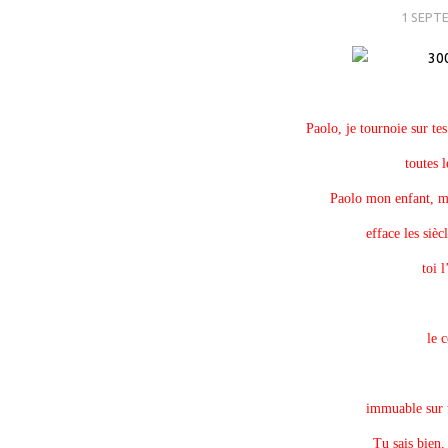
1 SEPT
Paolo, je tournoie sur tes
toutes l
Paolo mon enfant, m
efface les sièc
toi 
le 
immuable sur te
Tu sais bien,