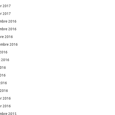
er 2017
er 2017
mbre 2016
mbre 2016
bre 2016
embre 2016
 2016
et 2016
2016
2016
 2016
 2016
er 2016
er 2016
mbre 2015