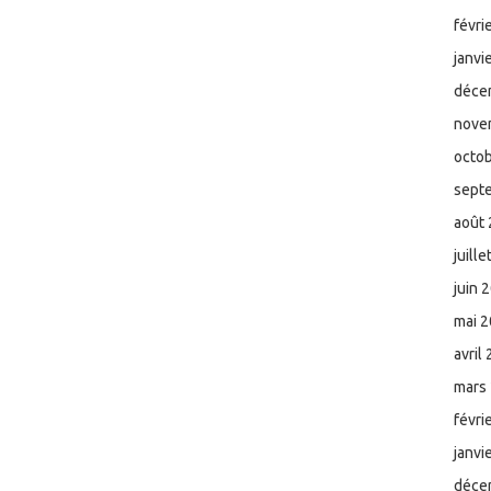
févri
janvi
déce
nove
octo
sept
août
juill
juin 
mai 
avril
mars
févri
janvi
déce