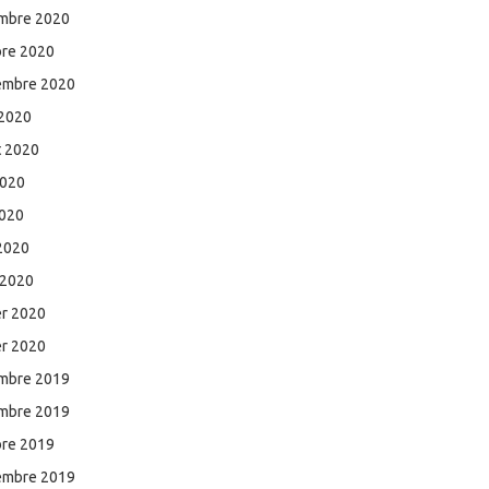
mbre 2020
bre 2020
embre 2020
 2020
et 2020
2020
2020
 2020
 2020
er 2020
er 2020
mbre 2019
mbre 2019
bre 2019
embre 2019