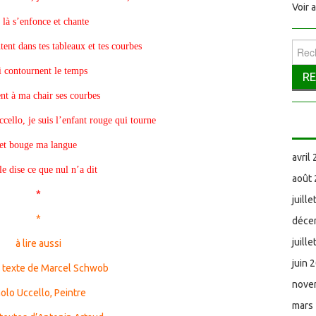
Voir 
 là s’enfonce et chante
tent dans tes tableaux et tes courbes
Reche
i contournent le temps
nt à ma chair ses courbes
ccello, je suis l’enfant rouge qui tourne
et bouge ma langue
avril
le dise ce que nul n’a dit
août
*
juill
*
déce
juill
à lire aussi
juin 
u texte de Marcel Schwob
nove
olo Uccello, Peintre
mars