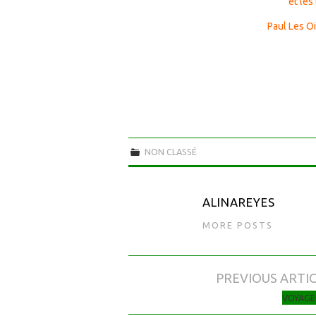
et les
Paul Les O
NON CLASSÉ
ALINAREYES
MORE POSTS
PREVIOUS ARTI
Navigation des articles
VOYAGE