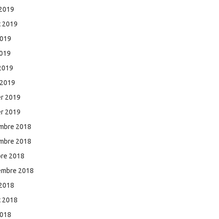
 2019
et 2019
2019
2019
 2019
 2019
er 2019
er 2019
mbre 2018
mbre 2018
bre 2018
embre 2018
 2018
et 2018
2018