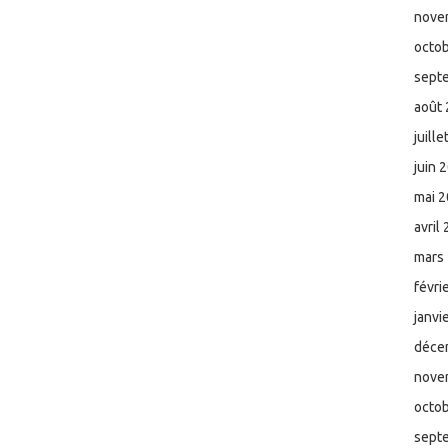
nove
octo
sept
août
juill
juin 
mai 
avril
mars
févri
janvi
déce
nove
octo
sept