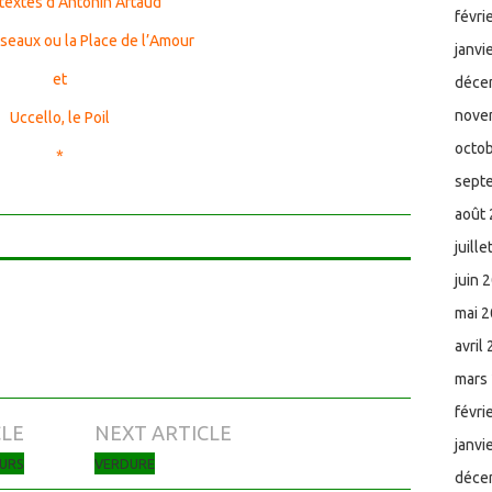
 textes d’Antonin Artaud
févri
iseaux ou la Place de l’Amour
janvi
et
déce
nove
Uccello, le Poil
octo
*
sept
août
juill
juin 
mai 
avril
mars
févri
CLE
NEXT ARTICLE
janvi
URS
VERDURE
déce