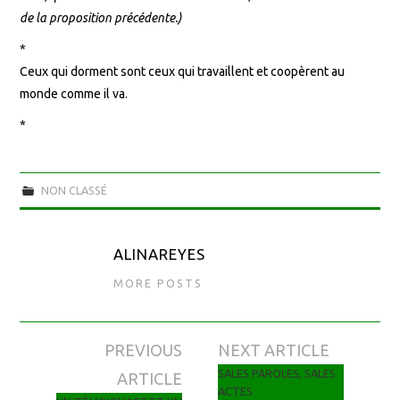
de la proposition précédente.)
*
Ceux qui dorment sont ceux qui travaillent et coopèrent au
monde comme il va.
*
NON CLASSÉ
ALINAREYES
MORE POSTS
PREVIOUS
NEXT ARTICLE
Navigation des articles
SALES PAROLES, SALES
ARTICLE
ACTES