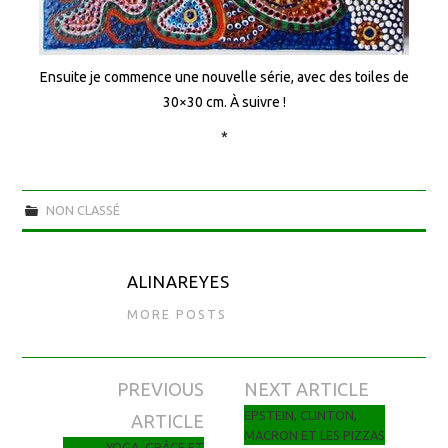
Ensuite je commence une nouvelle série, avec des toiles de
30×30 cm. À suivre !
*
NON CLASSÉ
ALINAREYES
MORE POSTS
PREVIOUS
NEXT ARTICLE
Navigation des articles
EPSTEIN, CLINTON,
ARTICLE
MACRON ET LES PIZZAS
YOGA, GRÂCE ET