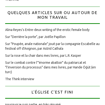
QUELQUES ARTICLES SUR OU AUTOUR DE
MON TRAVAIL
Alina Reyes’s Entre-deux writing of the erotic female body
Sur "Derrière la porte", par Joëlle Papillon
Sur "Poupée, anale nationale" joué par la compagnie Escabelle au
festival off d'Avignon, par Astrid Cathala
Sur la rose et la chair dans mes livres, par L.R. Kasper
Sur le combat contre l'"énorme abattoir" du patriarcat et
"l'inversion du processus" dans mes livres, par Hande Öğüt (en
turc)
The Think interview
L'ÉGLISE C'EST FINI
pourquoi je suis partie, en très résumé