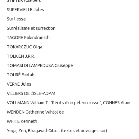
STIFTER Adalbert
SUPERVIELLE Jules
Sur l’essai
Surréalisme et surrection
TAGORE Rabindranath
TOKARCZUC Olga
TOLKIEN J.R.R.
TOMASI DI LAMPEDUSA Giuseppe
TOURÉ Fantah
VERNE Jules
VILLIERS DE L'ISLE-ADAM
VOLLMANN William T., "Récits d'un pèlerin russe", CONNES Alain
WENDEN Catherine Wihtol de
WHITE Kenneth
Yoga, Zen, Bhagavad-Gita… (textes et ouvrages sur)