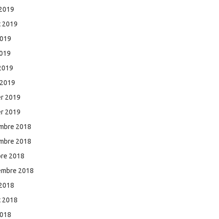
 2019
et 2019
2019
2019
 2019
 2019
er 2019
er 2019
mbre 2018
mbre 2018
bre 2018
embre 2018
 2018
et 2018
2018