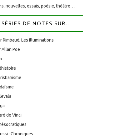
s, nouvelles, essais, poésie, théâtre…
SÉRIES DE NOTES SUR...
r Rimbaud, Les Illuminations
 Allan Poe
am
éhistoire
ristianisme
udaïsme
levala
oga
rd de Vinci
résocratiques
aussi : Chroniques