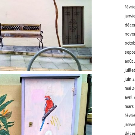
févri
janvi
déce
nove
octo
sept
août
juill
juin 
mai 
avril
mars
févri
janvi
déce