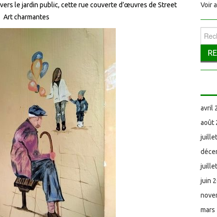
t vers le jardin public, cette rue couverte d’œuvres de Street
Voir 
Art charmantes
Reche
avril
août
juill
déce
juill
juin 
nove
mars