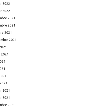
er 2022
er 2022
mbre 2021
mbre 2021
bre 2021
embre 2021
 2021
et 2021
2021
2021
 2021
 2021
er 2021
er 2021
mbre 2020