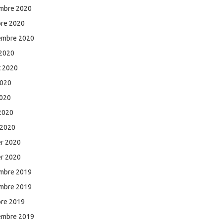
mbre 2020
bre 2020
embre 2020
 2020
et 2020
2020
2020
 2020
 2020
er 2020
er 2020
mbre 2019
mbre 2019
bre 2019
embre 2019