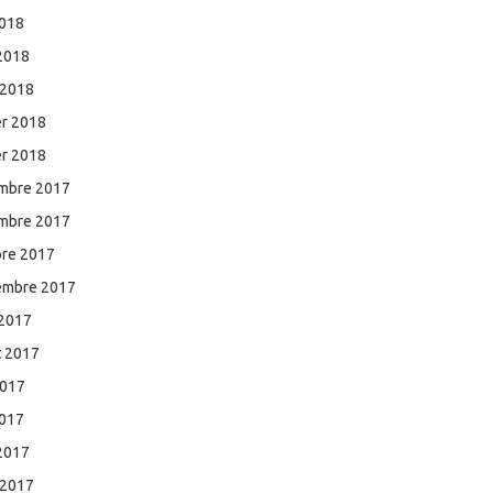
2018
 2018
 2018
er 2018
er 2018
mbre 2017
mbre 2017
bre 2017
embre 2017
 2017
et 2017
2017
2017
 2017
 2017