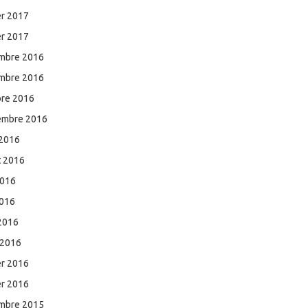
er 2017
er 2017
mbre 2016
mbre 2016
bre 2016
embre 2016
 2016
et 2016
2016
2016
 2016
 2016
er 2016
er 2016
mbre 2015