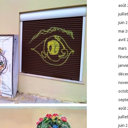
août
juill
juin 
mai 
avril
mars
févri
janvi
déce
nove
octo
sept
août
juill
juin 