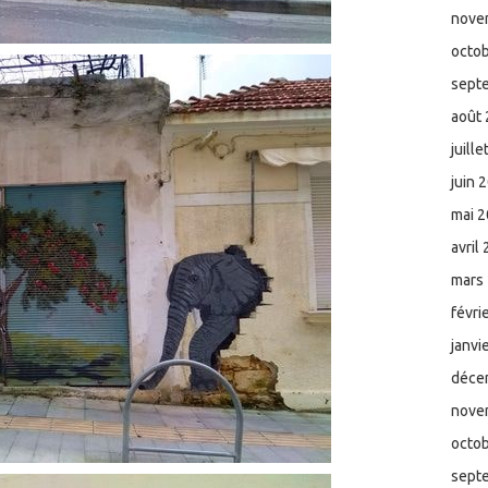
nove
octo
sept
août
juill
juin 
mai 
avril
mars
févri
janvi
déce
nove
octo
sept