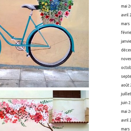
mai 
avril
mars
févri
janvi
déce
nove
octo
sept
août
juill
juin 
mai 
avril
mars