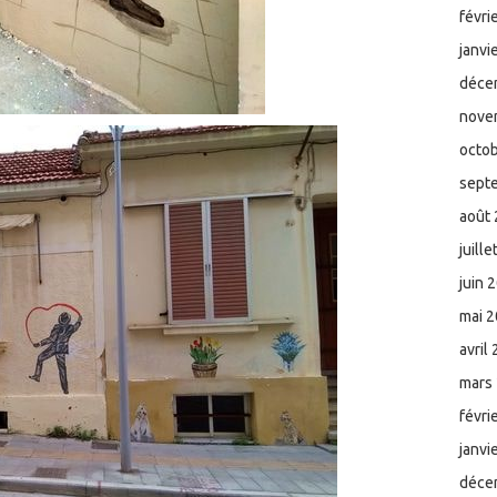
févri
janvi
déce
nove
octo
sept
août
juill
juin 
mai 
avril
mars
févri
janvi
déce