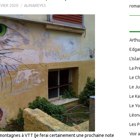
VIER 2020
ALINAREYES
roman
Arthu
Edgar
L'Isl
La Pr
Le Ch
Le J
Le Ka
Le Y
Léona
Les P
Voir 
montagnes à VTT (je ferai certainement une prochaine note