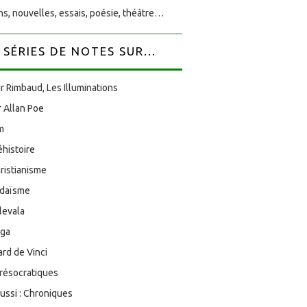
s, nouvelles, essais, poésie, théâtre…
SÉRIES DE NOTES SUR...
r Rimbaud, Les Illuminations
 Allan Poe
am
éhistoire
ristianisme
udaïsme
levala
oga
rd de Vinci
résocratiques
aussi : Chroniques