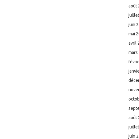
août
juill
juin 
mai 
avril
mars
févri
janvi
déce
nove
octo
sept
août
juill
juin 