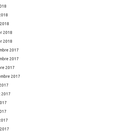
2018
 2018
 2018
er 2018
er 2018
mbre 2017
mbre 2017
bre 2017
embre 2017
 2017
et 2017
2017
2017
 2017
 2017