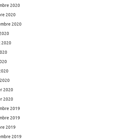
mbre 2020
bre 2020
embre 2020
 2020
et 2020
2020
2020
 2020
 2020
er 2020
er 2020
mbre 2019
mbre 2019
bre 2019
embre 2019