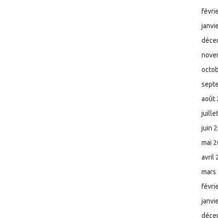
févri
janvi
déce
nove
octo
sept
août
juill
juin 
mai 
avril
mars
févri
janvi
déce