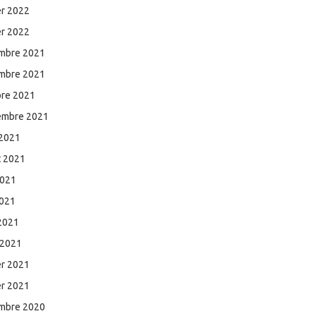
er 2022
er 2022
mbre 2021
mbre 2021
bre 2021
embre 2021
 2021
et 2021
2021
2021
 2021
 2021
er 2021
er 2021
mbre 2020