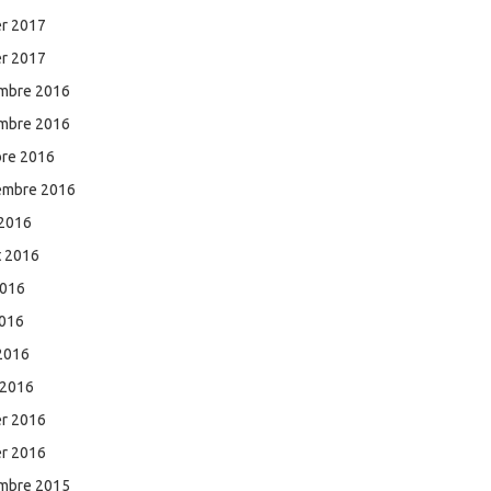
er 2017
er 2017
mbre 2016
mbre 2016
bre 2016
embre 2016
 2016
et 2016
2016
2016
 2016
 2016
er 2016
er 2016
mbre 2015