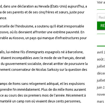
Voir 
, dans une déclaration au Nevada (États-Unis) aujourd’hui, a
da de ses parents et de ses cinq frères et sœurs, juste pour
Reche
ance.
erselle de l’hindouisme, a soutenu qu’il était irresponsable
Kosovo, où ils devraient affronter une extrême pauvreté. En
érable au Kosovo, un pays qui manque d’infrastructures pour
Valls, lui-même fils d’immigrants espagnols né à Barcelone,
avril
étaient incompatibles avec le mode de vie français, devrait
août
 du gouvernement socialiste, devrait arrêter de poursuivre la
juill
ement conservateur de Nicolas Sarkozy sur la question des
déce
juill
amps de Roms sans relogement adéquat, et les expulsions
juin 
prendre fin immédiatement. Plus de dix mille Roms auraient
nove
ce au cours des six premiers mois de l’année. Récemment à
démantelé un camp rom où vivaient deux cents personnes,
mars