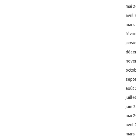
mai 
avril
mars
févri
janvi
déce
nove
octo
sept
août
juill
juin 
mai 
avril
mars