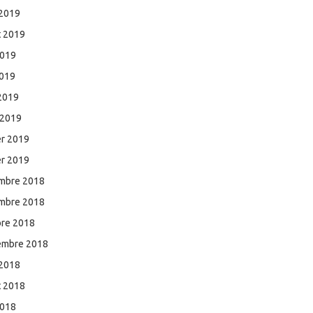
 2019
et 2019
2019
2019
 2019
 2019
er 2019
er 2019
mbre 2018
mbre 2018
bre 2018
embre 2018
 2018
et 2018
2018