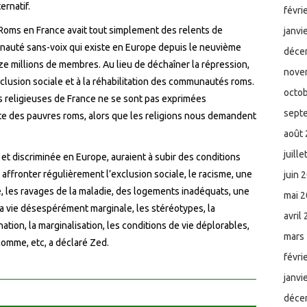
ernatif.
févri
 Roms en France avait tout simplement des relents de
janvi
nauté sans-voix qui existe en Europe depuis le neuvième
déce
ze millions de membres. Au lieu de déchaîner la répression,
nove
’inclusion sociale et à la réhabilitation des communautés roms.
octo
es religieuses de France ne se sont pas exprimées
sept
te des pauvres roms, alors que les religions nous demandent
août
juill
t discriminée en Europe, auraient à subir des conditions
affronter régulièrement l’exclusion sociale, le racisme, une
juin 
ge, les ravages de la maladie, des logements inadéquats, une
mai 
 la vie désespérément marginale, les stéréotypes, la
avril
ination, la marginalisation, les conditions de vie déplorables,
mars
’homme, etc, a déclaré Zed.
févri
janvi
déce