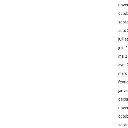
nove
octo
sept
août
juill
juin 
mai 
avril
mars
févri
janvi
déce
nove
octo
sept