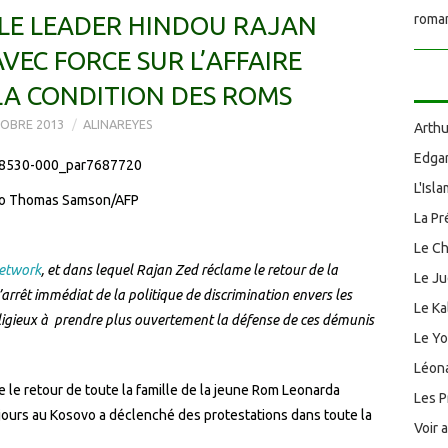
 LE LEADER HINDOU RAJAN
roman
AVEC FORCE SUR L’AFFAIRE
LA CONDITION DES ROMS
OBRE 2013
ALINAREYES
Arthu
Edgar
L'Isl
o Thomas Samson/AFP
La Pr
Le Ch
etwork
, et dans lequel Rajan Zed réclame le retour de la
Le J
l’arrêt immédiat de la politique de discrimination envers les
Le Ka
ligieux à prendre plus ouvertement la défense de ces démunis
Le Y
Léona
 le retour de toute la famille de la jeune Rom Leonarda
Les P
s jours au Kosovo a déclenché des protestations dans toute la
Voir 