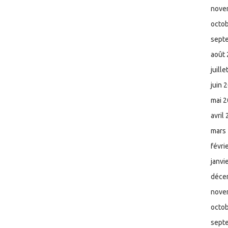
nove
octo
sept
août
juill
juin 
mai 
avril
mars
févri
janvi
déce
nove
octo
sept