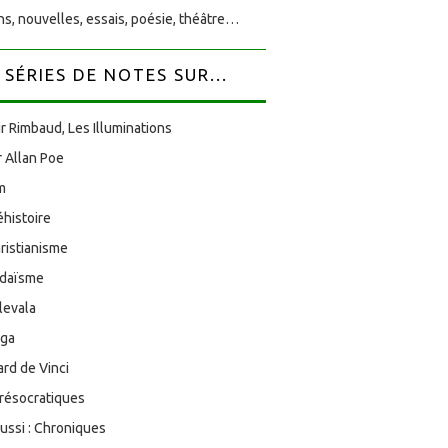
s, nouvelles, essais, poésie, théâtre…
SÉRIES DE NOTES SUR...
r Rimbaud, Les Illuminations
 Allan Poe
am
éhistoire
ristianisme
udaïsme
levala
oga
rd de Vinci
résocratiques
aussi : Chroniques