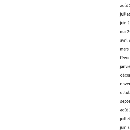
août
juill
juin 
mai 
avril
mars
févri
janvi
déce
nove
octo
sept
août
juill
juin 