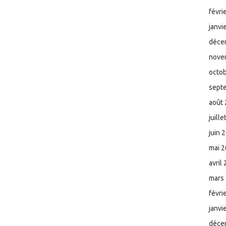
févri
janvi
déce
nove
octo
sept
août
juill
juin 
mai 
avril
mars
févri
janvi
déce