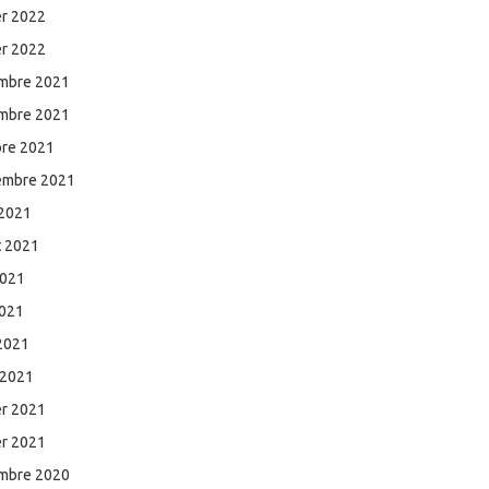
er 2022
er 2022
mbre 2021
mbre 2021
bre 2021
embre 2021
 2021
et 2021
2021
2021
 2021
 2021
er 2021
er 2021
mbre 2020