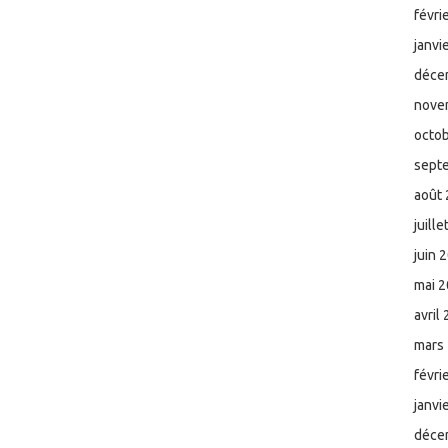
févri
janvi
déce
nove
octo
sept
août
juill
juin 
mai 
avril
mars
févri
janvi
déce