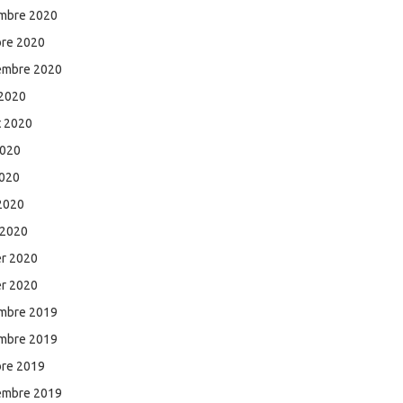
mbre 2020
bre 2020
embre 2020
 2020
et 2020
2020
2020
 2020
 2020
er 2020
er 2020
mbre 2019
mbre 2019
bre 2019
embre 2019