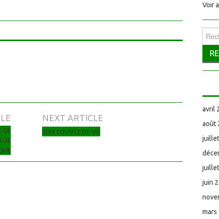
Voir 
Reche
avril
CLE
NEXT ARTICLE
août
E DE
SON SOUFFLE DE VIE
juill
I DE
RQUE
déce
juill
juin 
nove
mars