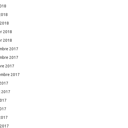
2018
 2018
 2018
er 2018
er 2018
mbre 2017
mbre 2017
bre 2017
embre 2017
 2017
et 2017
2017
2017
 2017
 2017