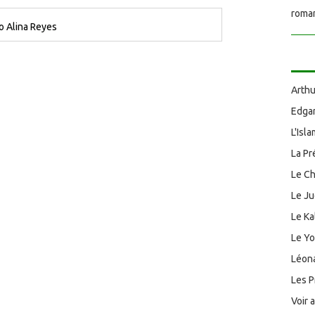
roman
o Alina Reyes
Arthu
Edgar
L'Isl
La Pr
Le Ch
Le J
Le Ka
Le Y
Léona
Les P
Voir 