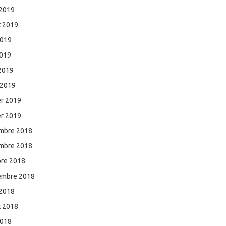
 2019
et 2019
2019
2019
 2019
 2019
er 2019
er 2019
mbre 2018
mbre 2018
bre 2018
embre 2018
 2018
et 2018
2018