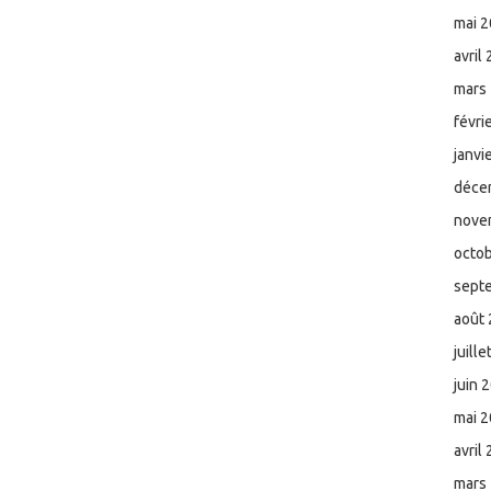
mai 
avril
mars
févri
janvi
déce
nove
octo
sept
août
juill
juin 
mai 
avril
mars