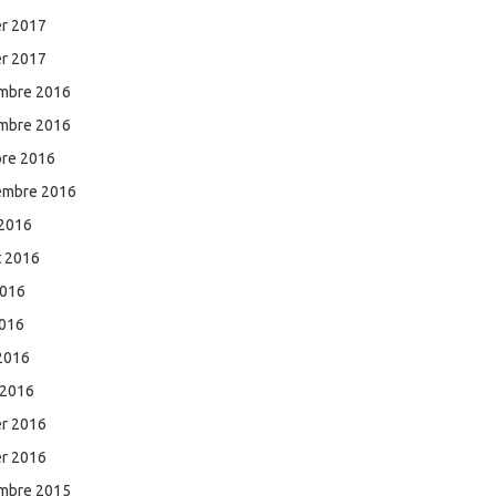
er 2017
er 2017
mbre 2016
mbre 2016
bre 2016
embre 2016
 2016
et 2016
2016
2016
 2016
 2016
er 2016
er 2016
mbre 2015