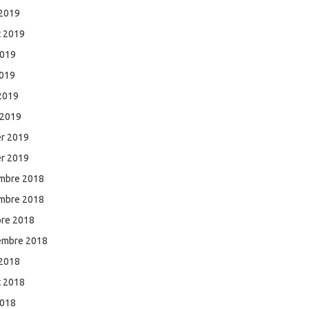
 2019
et 2019
2019
2019
 2019
 2019
er 2019
er 2019
mbre 2018
mbre 2018
bre 2018
embre 2018
 2018
et 2018
2018