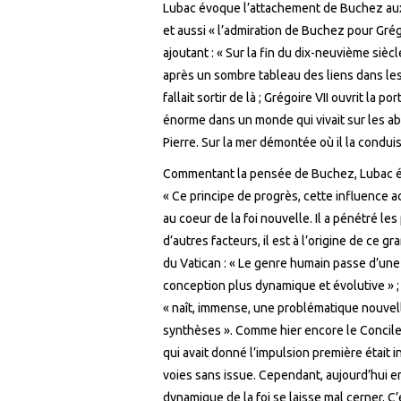
Lubac évoque l’attachement de Buchez aux P
et aussi « l’admiration de Buchez pour Gré
ajoutant : « Sur la fin du dix-neuvième si
après un sombre tableau des liens dans lesque
fallait sortir de là ; Grégoire VII ouvrit la
énorme dans un monde qui vivait sur les ab
Pierre. Sur la mer démontée où il la conduisit
Commentant la pensée de Buchez, Lubac écr
« Ce principe de progrès, cette influence ac
au coeur de la foi nouvelle. Il a pénétré l
d’autres facteurs, il est à l’origine de ce 
du Vatican : « Le genre humain passe d’une
conception plus dynamique et évolutive » ; d
« naît, immense, une problématique nouvel
synthèses ». Comme hier encore le Concile, 
qui avait donné l’impulsion première était
voies sans issue. Cependant, aujourd’hui en
dynamique de la foi se laisse mal cerner.