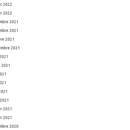
er 2022
er 2022
mbre 2021
mbre 2021
bre 2021
embre 2021
 2021
et 2021
2021
2021
 2021
 2021
er 2021
er 2021
mbre 2020