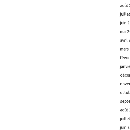
août
juill
juin 
mai 
avril
mars
févri
janvi
déce
nove
octo
sept
août
juill
juin 