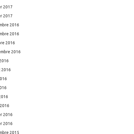
er 2017
er 2017
mbre 2016
mbre 2016
bre 2016
embre 2016
 2016
et 2016
2016
2016
 2016
 2016
er 2016
er 2016
mbre 2015