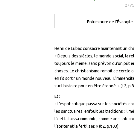
27 A
Enluminure de l'Évangile
Henri de Lubac consacre maintenant un chap
« Depuis des siècles, le monde social, la re
toujours le même, sans prévoir qu’on pût en
choses. Le christianisme rompit ce cercle o
en fit sortir un monde nouveau. L’immensité 
sur l’histoire pour en être étonné. » (t.2, p.
Et :
« L’esprit critique passa sur les sociétés c
les sanctuaires, enfouit les traditions ; il 
là, et la laissa immobile, comme un sable in
l’abriter et la fertiliser. » (t.2, p.103)