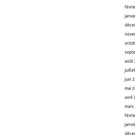
févri
janvi
déce
nove
octo
sept
août
juill
juin 
mai 
avril
mars
févri
janvi
déce