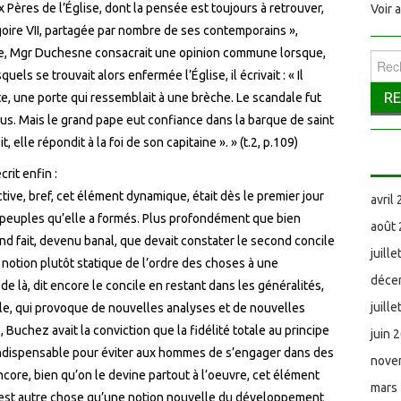
ères de l’Église, dont la pensée est toujours à retrouver,
Voir 
goire VII, partagée par nombre de ses contemporains »,
ècle, Mgr Duchesne consacrait une opinion commune lorsque,
Reche
ls se trouvait alors enfermée l’Église, il écrivait : « Il
 porte, une porte qui ressemblait à une brèche. Le scandale fut
us. Mais le grand pape eut confiance dans la barque de saint
, elle répondit à la foi de son capitaine ». » (t.2, p.109)
it enfin :
tive, bref, cet élément dynamique, était dès le premier jour
avril
es peuples qu’elle a formés. Plus profondément que bien
août
grand fait, devenu banal, que devait constater le second concile
juill
 notion plutôt statique de l’ordre des choses à une
déce
e là, dit encore le concile en restant dans les généralités,
juill
le, qui provoque de nouvelles analyses et de nouvelles
Buchez avait la conviction que la fidélité totale au principe
juin 
 indispensable pour éviter aux hommes de s’engager dans des
nove
core, bien qu’on le devine partout à l’oeuvre, cet élément
mars
 C’est autre chose qu’une notion nouvelle du développement