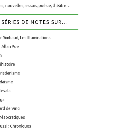
s, nouvelles, essais, poésie, théâtre…
SÉRIES DE NOTES SUR...
r Rimbaud, Les Illuminations
 Allan Poe
am
éhistoire
ristianisme
udaïsme
levala
oga
rd de Vinci
résocratiques
aussi : Chroniques