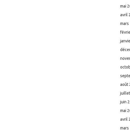
mai 
avril
mars
févri
janvi
déce
nove
octo
sept
août
juill
juin 
mai 
avril
mars