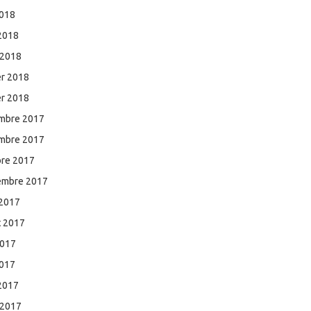
2018
 2018
 2018
er 2018
er 2018
mbre 2017
mbre 2017
bre 2017
embre 2017
 2017
et 2017
2017
2017
 2017
 2017