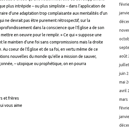
févri
e plus intrépide – ou plus simpliste – dans l’application de
janvi
ontraire d’une adaptation trop complaisante aux mentalités d’un
i ne devrait pas être purement rétrospectif, sur la
déce
approfondissement dans la conscience que l’Église a de son
nove
 mettre en oeuvre pour le remplir. » Ce qui « suppose une
octo
t le maintien d’une foi sans compromissions mais la droite
sept
. Au coeur de l’Église et de sa foi, en vertu même de ce
août
tuations nouvelles du monde qu’elle a mission de sauver,
çonnée, – utopique ou prophétique, on en pourra
juill
juin 
mai 
avril
s et frères
mars
ui vous aime
févri
janvi
déce