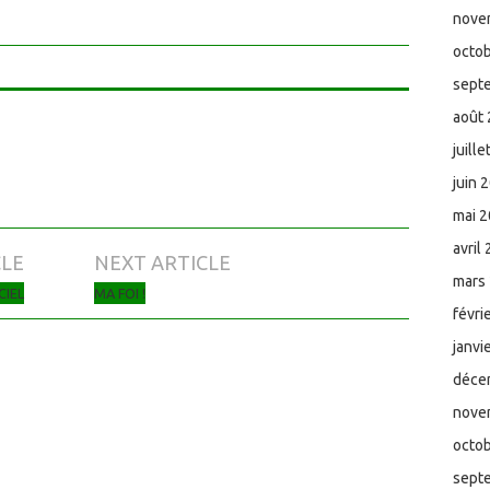
nove
octo
sept
août
juill
juin 
mai 
avril
CLE
NEXT ARTICLE
mars
CIEL
MA FOI !
févri
janvi
déce
nove
octo
sept