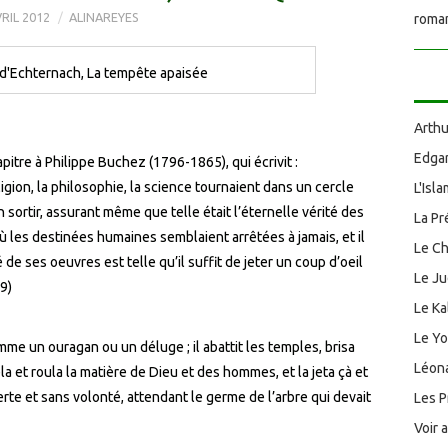
VRIL 2012
ALINAREYES
roman
 d'Echternach, La tempête apaisée
Arthu
Edgar
itre à Philippe Buchez (1796-1865), qui écrivit :
ligion, la philosophie, la science tournaient dans un cercle
L'Isl
 sortir, assurant même que telle était l’éternelle vérité des
La Pr
ù les destinées humaines semblaient arrêtées à jamais, et il
Le Ch
de ses oeuvres est telle qu’il suffit de jeter un coup d’oeil
Le J
89)
Le Ka
Le Y
omme un ouragan ou un déluge ; il abattit les temples, brisa
Léona
mêla et roula la matière de Dieu et des hommes, et la jeta çà et
erte et sans volonté, attendant le germe de l’arbre qui devait
Les P
Voir 