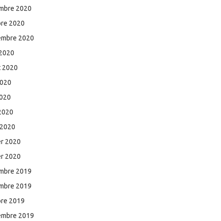
mbre 2020
bre 2020
embre 2020
 2020
et 2020
2020
2020
 2020
 2020
er 2020
er 2020
mbre 2019
mbre 2019
bre 2019
embre 2019