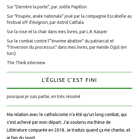
Sur "Derrière la porte", par Joëlle Papillon
Sur "Poupée, anale nationale" joué par la compagnie Escabelle au
festival off d'Avignon, par Astrid Cathala
Sur la rose et la chair dans mes livres, par L.R. Kasper
Sur le combat contre l'"énorme abattoir" du patriarcat et
"l'inversion du processus" dans mes livres, par Hande Öğüt (en
turc)
The Think interview
L'ÉGLISE C'EST FINI
pourquoi je suis partie, en très résumé
Ma relation avec le catholicisme n'a été qu'un long combat, qui
s'est achevé par mon départ. J'ai soutenu ma thèse de
Littérature comparée en 2018. Je traduis quand ça me chante, et
je fais du sport.