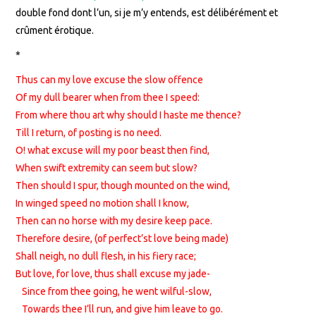
double fond dont l’un, si je m’y entends, est délibérément et
crûment érotique.
*
Thus can my love excuse the slow offence
Of my dull bearer when from thee I speed:
From where thou art why should I haste me thence?
Till I return, of posting is no need.
O! what excuse will my poor beast then find,
When swift extremity can seem but slow?
Then should I spur, though mounted on the wind,
In winged speed no motion shall I know,
Then can no horse with my desire keep pace.
Therefore desire, (of perfect’st love being made)
Shall neigh, no dull flesh, in his fiery race;
But love, for love, thus shall excuse my jade-
Since from thee going, he went wilful-slow,
Towards thee I’ll run, and give him leave to go.