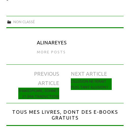
*
NON CLASSÉ
ALINAREYES
MORE POSTS
PREVIOUS
NEXT ARTICLE
Navigation des articles
L’ILLUSION NE FERAIT
ARTICLE
PLUS TANT ILLUSION ?
SHAKESPEARE, SONNET
21 (MA TRADUCTION)
TOUS MES LIVRES, DONT DES E-BOOKS
GRATUITS