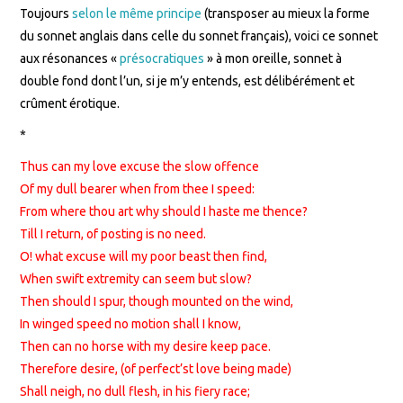
Toujours
selon le même principe
(transposer au mieux la forme
du sonnet anglais dans celle du sonnet français), voici ce sonnet
aux résonances «
présocratiques
» à mon oreille, sonnet à
double fond dont l’un, si je m’y entends, est délibérément et
crûment érotique.
*
Thus can my love excuse the slow offence
Of my dull bearer when from thee I speed:
From where thou art why should I haste me thence?
Till I return, of posting is no need.
O! what excuse will my poor beast then find,
When swift extremity can seem but slow?
Then should I spur, though mounted on the wind,
In winged speed no motion shall I know,
Then can no horse with my desire keep pace.
Therefore desire, (of perfect’st love being made)
Shall neigh, no dull flesh, in his fiery race;