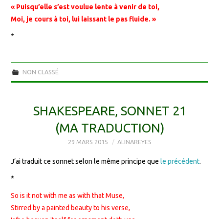
« Puisqu’elle s’est voulue lente à venir de toi,
Moi, je cours à toi, lui laissant le pas fluide. »
*
NON CLASSÉ
SHAKESPEARE, SONNET 21
(MA TRADUCTION)
29 MARS 2015
ALINAREYES
J’ai traduit ce sonnet selon le même principe que
le précédent
.
*
So is it not with me as with that Muse,
Stirred by a painted beauty to his verse,