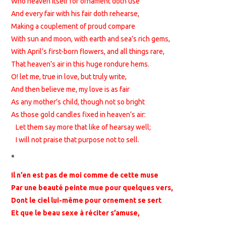
Who heaven itself for ornament doth use
And every fair with his fair doth rehearse,
Making a couplement of proud compare
With sun and moon, with earth and sea’s rich gems,
With April’s first-born flowers, and all things rare,
That heaven’s air in this huge rondure hems.
O! let me, true in love, but truly write,
And then believe me, my love is as fair
As any mother’s child, though not so bright
As those gold candles fixed in heaven’s air:
Let them say more that like of hearsay well;
I will not praise that purpose not to sell.
*
Il n’en est pas de moi comme de cette muse
Par une beauté peinte mue pour quelques vers,
Dont le ciel lui-même pour ornement se sert
Et que le beau sexe à réciter s’amuse,