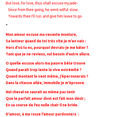
But love, for love, thus shall excuse my jade-
Since from thee going, he went wilful-slow,
Towards thee I’ll run, and give him leave to go.
*
Mon amour excuse ma vexante monture,
Sa lenteur quand de toi très vite je m’en vais :
Hors d’où tu es, pourquoi devrais-je me hâter ?
Tant que je ne reviens, nul besoin d’autre allure.
O quelle excuse alors ma pauvre bête trouve
Quand paraît trop lente la vive extrémité ?
Quand montant le vent même, j’éperonnerais ?
Dans la vitesse ailée, immobile je m’éprouve.
Nul cheval ne saurait au même pas tenir
Que le parfait amour dont est fait mon désir ;
En sa course de feu nulle chair il ne bride.
D’amour, à ma rosse l’amour pardonnera :