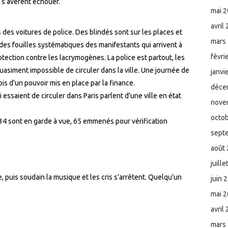
t s’avèrent échouer.
mai 
avril
s des voitures de police. Des blindés sont sur les places et
mars
 des fouilles systématiques des manifestants qui arrivent à
févri
tection contre les lacrymogènes. La police est partout, les
 quasiment impossible de circuler dans la ville. Une journée de
janvi
s d’un pouvoir mis en place par la finance.
déce
i essaient de circuler dans Paris parlent d’une ville en état
nove
octo
 34 sont en garde à vue, 65 emmenés pour vérification
sept
août
juill
e, puis soudain la musique et les cris s’arrêtent. Quelqu’un
juin 
mai 
avril
mars