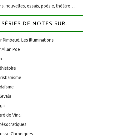
s, nouvelles, essais, poésie, théâtre…
SÉRIES DE NOTES SUR...
r Rimbaud, Les Illuminations
 Allan Poe
am
éhistoire
ristianisme
udaïsme
levala
oga
rd de Vinci
résocratiques
aussi : Chroniques