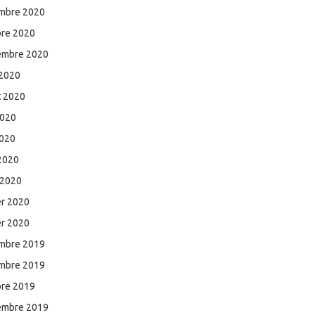
mbre 2020
bre 2020
embre 2020
 2020
et 2020
2020
2020
 2020
 2020
er 2020
er 2020
mbre 2019
mbre 2019
bre 2019
embre 2019