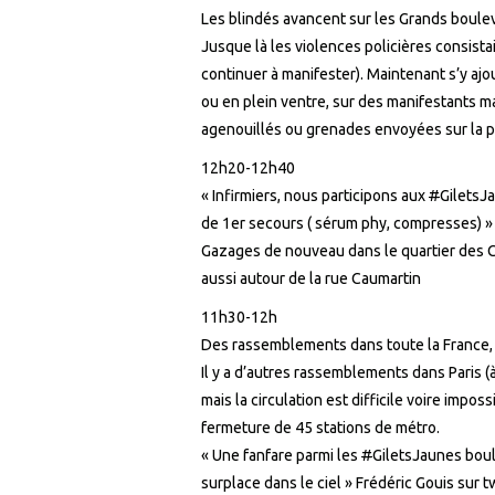
Les blindés avancent sur les Grands boulev
Jusque là les violences policières consist
continuer à manifester). Maintenant s’y ajou
ou en plein ventre, sur des manifestants ma
agenouillés ou grenades envoyées sur la pr
12h20-12h40
« Infirmiers, nous participons aux
#
GiletsJa
de 1er secours ( sérum phy, compresses) » 
Gazages de nouveau dans le quartier des Ch
aussi autour de la rue Caumartin
11h30-12h
Des rassemblements dans toute la France, e
Il y a d’autres rassemblements dans Paris (à
mais la circulation est difficile voire impos
fermeture de 45 stations de métro.
« Une fanfare parmi les
#
GiletsJaunes boul
surplace dans le ciel » Frédéric Gouis sur 