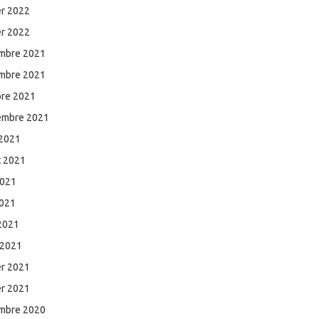
er 2022
er 2022
mbre 2021
mbre 2021
bre 2021
embre 2021
 2021
et 2021
2021
2021
 2021
 2021
er 2021
er 2021
mbre 2020