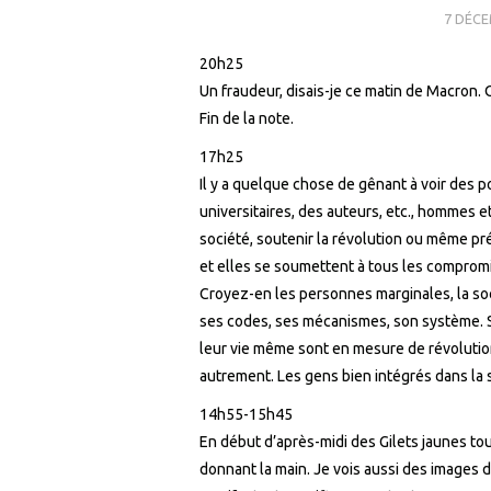
7 DÉCE
20h25
Un fraudeur, disais-je ce matin de Macron. 
Fin de la note.
17h25
Il y a quelque chose de gênant à voir des po
universitaires, des auteurs, etc., hommes 
société, soutenir la révolution ou même prét
et elles se soumettent à tous les compromis
Croyez-en les personnes marginales, la soci
ses codes, ses mécanismes, son système. Se
leur vie même sont en mesure de révolutionne
autrement. Les gens bien intégrés dans la s
14h55-15h45
En début d’après-midi des Gilets jaunes tou
donnant la main. Je vois aussi des images 