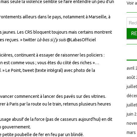
 mais seule la violence semble se faire entendre un peu d’un
Voir 
frontements ailleurs dans le pays, notamment à Marseille, à
Reche
ts jaunes. Les CRS bloquent toujours mais certains montrent
s reçues. » twitter
Là-bas si j’y suis
@LabasOfficiel
cières, continuent à essayer de raisonner les policiers :
 on est comme vous ; vous êtes du côté des riches »…
avril
 » Le Point, tweet (texte intégral) avec photo de la
août
juill
déce
vancer commencent à lancer des pavés sur des vitrines.
 à Paris par la route ou le train, retenus plusieurs heures
juill
juin 
usage abusif de la force (pas de casseurs aujourd’hui) en dit
nove
du gouvernement.
mars
e petite poubelle de fer en feu par un blindé.