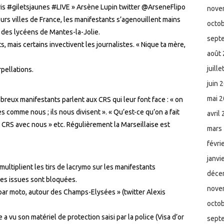
ris
#
giletsjaunes
#
LIVE » Arsène Lupin twitter @ArseneFlipo
nove
eurs villes de France, les manifestants s’agenouillent mains
octo
on des lycéens de Mantes-la-Jolie.
sept
, mais certains invectivent les journalistes. « Nique ta mère,
août
juill
pellations.
juin 
mai 
reux manifestants parlent aux CRS qui leur font face : « on
s comme nous ; ils nous divisent ». « Qu’est-ce qu’on a fait
avril
 CRS avec nous » etc. Régulièrement la Marseillaise est
mars
févri
janvi
ultiplient les tirs de lacrymo sur les manifestants
déce
les issues sont bloquées.
nove
s par moto, autour des Champs-Elysées » (twitter Alexis
octo
a vu son matériel de protection saisi par la police (Visa d’or
sept