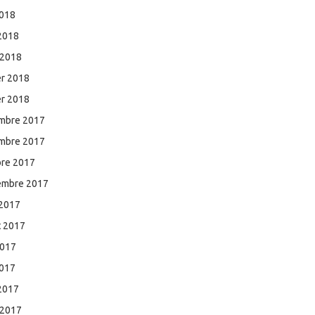
2018
 2018
 2018
er 2018
er 2018
mbre 2017
mbre 2017
bre 2017
embre 2017
 2017
et 2017
2017
2017
 2017
 2017