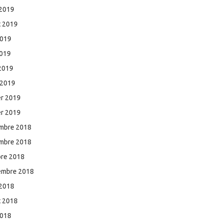
 2019
et 2019
2019
2019
 2019
 2019
er 2019
er 2019
mbre 2018
mbre 2018
bre 2018
embre 2018
 2018
et 2018
2018