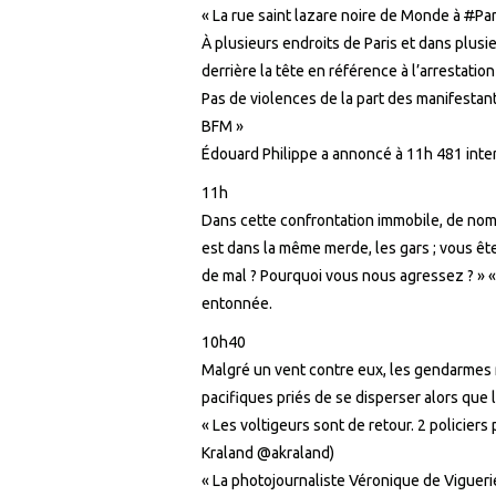
« La rue saint lazare noire de Monde à
#
Pa
À plusieurs endroits de Paris et dans plusi
derrière la tête en référence à l’arrestati
Pas de violences de la part des manifestants
BFM »
Édouard Philippe a annoncé à 11h 481 inter
11h
Dans cette confrontation immobile, de nomb
est dans la même merde, les gars ; vous ête
de mal ? Pourquoi vous nous agressez ? » «
entonnée.
10h40
Malgré un vent contre eux, les gendarmes m
pacifiques priés de se disperser alors que 
« Les voltigeurs sont de retour. 2 policier
Kraland @akraland)
« La photojournaliste Véronique de Viguerie 