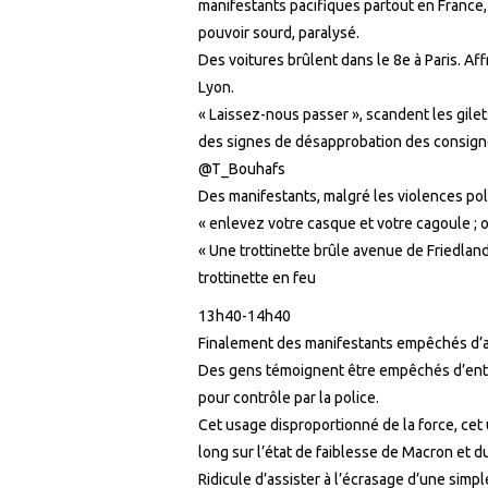
manifestants pacifiques partout en France,
pouvoir sourd, paralysé.
Des voitures brûlent dans le 8e à Paris. Af
Lyon.
« Laissez-nous passer », scandent les gile
des signes de désapprobation des consigne
@T_Bouhafs
Des manifestants, malgré les violences poli
« enlevez votre casque et votre cagoule ;
« Une trottinette brûle avenue de Friedland.
trottinette en feu
13h40-14h40
Finalement des manifestants empêchés d’a
Des gens témoignent être empêchés d’entrer
pour contrôle par la police.
Cet usage disproportionné de la force, cet 
long sur l’état de faiblesse de Macron et 
Ridicule d’assister à l’écrasage d’une simpl