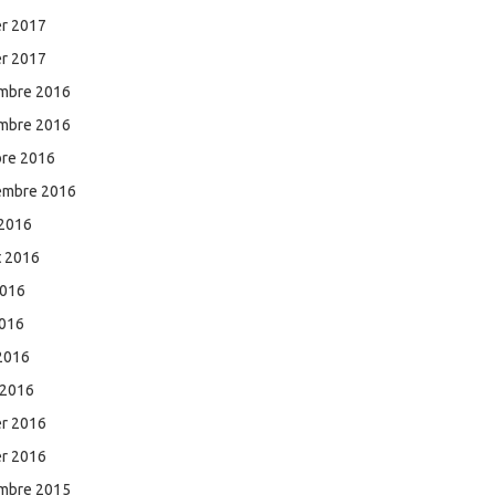
er 2017
er 2017
mbre 2016
mbre 2016
bre 2016
embre 2016
 2016
et 2016
2016
2016
 2016
 2016
er 2016
er 2016
mbre 2015