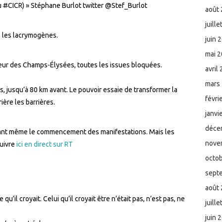
u
#
CICR) » Stéphane Burlot twitter
@Stef_Burlot
août
juill
 les lacrymogènes.
juin 
mai 
eur des Champs-Élysées, toutes les issues bloquées.
avril
mars
is, jusqu’à 80 km avant. Le pouvoir essaie de transformer la
févri
ière les barrières.
janvi
déce
vant même le commencement des manifestations. Mais les
nove
suivre
ici en direct sur RT
octo
sept
août
qu’il croyait. Celui qu’il croyait être n’était pas, n’est pas, ne
juill
juin 