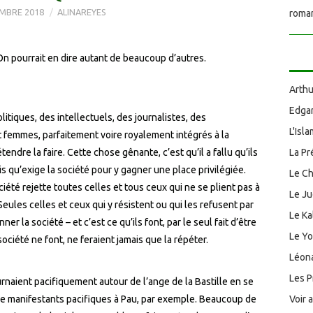
MBRE 2018
ALINAREYES
roman
On pourrait en dire autant de beaucoup d’autres.
Arthu
Edgar
litiques, des intellectuels, des journalistes, des
L'Isl
et femmes, parfaitement voire royalement intégrés à la
endre la faire. Cette chose gênante, c’est qu’il a fallu qu’ils
La Pr
 qu’exige la société pour y gagner une place privilégiée.
Le Ch
été rejette toutes celles et tous ceux qui ne se plient pas à
Le J
ules celles et ceux qui y résistent ou qui les refusent par
Le Ka
r la société – et c’est ce qu’ils font, par le seul fait d’être
Le Y
ociété ne font, ne feraient jamais que la répéter.
Léona
Les P
rnaient pacifiquement autour de l’ange de la Bastille en se
de manifestants pacifiques à Pau, par exemple. Beaucoup de
Voir 