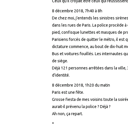
Ceux qu’il croyait être ceux qui réussissen
8 décembre 2018, 7h40 à 8h
De chez moi, j’entends les sinistres sirène
dans les rues de Paris. La police procède à
pied, confisque lunettes et masques de pro
Parisiens forcés de quitter le métro, il est
dictature commence, au bout de dix-huit moi
Bus et voitures fouillés. Les internautes qu
de siège.
Déjà 121 personnes arrêtées dans la ville,
d’identité.
8 décembre 2018, 1h20 du matin
Paris est une fête.
Grosse fiesta de mes voisins toute la soiré
aurait-il prévenu la police ? Déjà ?
Ah non, ça repart.
*