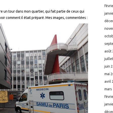
févri
ire un tour dans mon quartier, qui fait partie de ceux qui
janvi
 voir comment il était préparé. Mes images, commentées :
déce
nove
octo
sept
août
juill
juin 
mai 
avril
mars
févri
janvi
déce