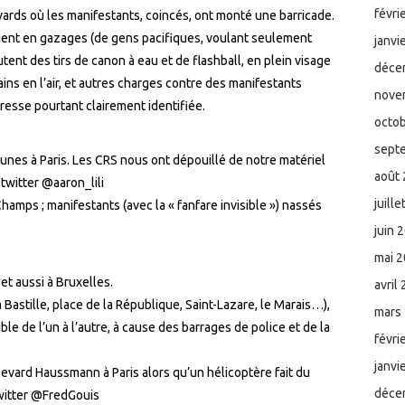
févri
ards où les manifestants, coincés, ont monté une barricade.
aient en gazages (de gens pacifiques, voulant seulement
janvi
tent des tirs de canon à eau et de flashball, en plein visage
déce
ins en l’air, et autres charges contre des manifestants
nove
esse pourtant clairement identifiée.
octo
sept
unes à Paris. Les CRS nous ont dépouillé de notre matériel
août
twitter @aaron_lili
juill
amps ; manifestants (avec la « fanfare invisible ») nassés
juin 
mai 
t aussi à Bruxelles.
avril
 Bastille, place de la République, Saint-Lazare, le Marais…),
mars
sible de l’un à l’autre, à cause des barrages de police et de la
févri
janvi
evard Haussmann à Paris alors qu’un hélicoptère fait du
déce
twitter @FredGouis