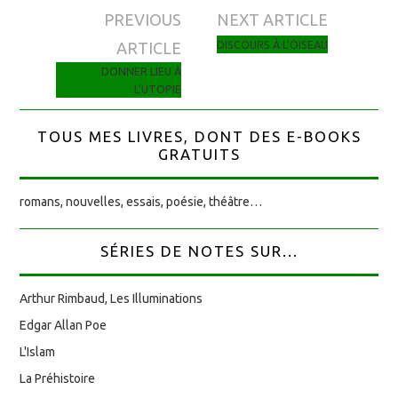
PREVIOUS
NEXT ARTICLE
Navigation des articles
DISCOURS À L’OISEAU
ARTICLE
DONNER LIEU À
L’UTOPIE
TOUS MES LIVRES, DONT DES E-BOOKS
GRATUITS
romans, nouvelles, essais, poésie, théâtre…
SÉRIES DE NOTES SUR...
Arthur Rimbaud, Les Illuminations
Edgar Allan Poe
L'Islam
La Préhistoire