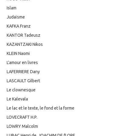
Islam
Judaïsme
KAFKA Franz
KANTOR Tadeusz
KAZANTZAKI Nikos
KLEIN Naomi
L'amour en livres
LAFERRIERE Dany
LASCAULT Gilbert
Le clownesque
Le Kalevala
Le lac et le texte, le fond et la forme
LOVECRAFT H.P.
LOWRY Malcolm
LUBAC Henri de, JOACHIM DE fLORE