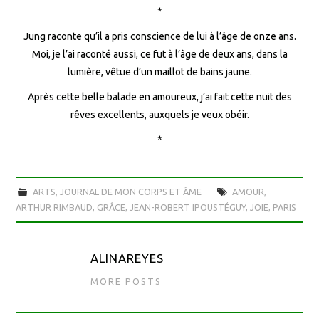
*
Jung raconte qu’il a pris conscience de lui à l’âge de onze ans.
Moi, je l’ai raconté aussi, ce fut à l’âge de deux ans, dans la
lumière, vêtue d’un maillot de bains jaune.
Après cette belle balade en amoureux, j’ai fait cette nuit des
rêves excellents, auxquels je veux obéir.
*
ARTS
,
JOURNAL DE MON CORPS ET ÂME
AMOUR
,
ARTHUR RIMBAUD
,
GRÂCE
,
JEAN-ROBERT IPOUSTÉGUY
,
JOIE
,
PARIS
ALINAREYES
MORE POSTS