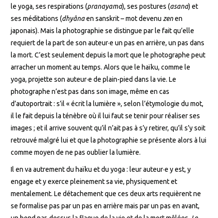
le yoga, ses respirations (
pranayama
), ses postures (
asana
) et
ses méditations (
dhyâna
en sanskrit – mot devenu
zen
en
japonais). Mais la photographie se distingue par le fait qu’elle
requiert de la part de son auteur·e un pas en arrière, un pas dans
la mort. C’est seulement depuis la mort que le photographe peut
arracher un moment au temps. Alors que le haïku, comme le
yoga, projette son auteur·e de plain-pied dans la vie. Le
photographe n’est pas dans son image, même en cas
d’autoportrait : s’il « écrit la lumière », selon l’étymologie du mot,
il le fait depuis la ténèbre où il lui faut se tenir pour réaliser ses
images ; et il arrive souvent qu’il n’ait pas à s’y retirer, qu’il s’y soit
retrouvé malgré lui et que la photographie se présente alors à lui
comme moyen de ne pas oublier la lumière.
Il en va autrement du haïku et du yoga : leur auteur·e y est, y
engage et y exerce pleinement sa vie, physiquement et
mentalement. Le détachement que ces deux arts requièrent ne
se formalise pas par un pas en arrière mais par un pas en avant,