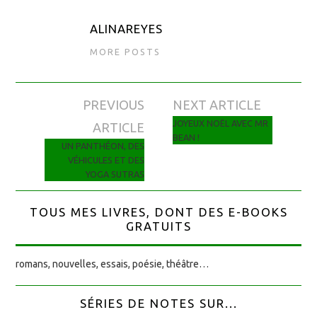
ALINAREYES
MORE POSTS
PREVIOUS
NEXT ARTICLE
Navigation des articles
JOYEUX NOËL AVEC MR
ARTICLE
BEAN !
UN PANTHÉON, DES
VÉHICULES ET DES
YOGA SUTRAS
TOUS MES LIVRES, DONT DES E-BOOKS
GRATUITS
romans, nouvelles, essais, poésie, théâtre…
SÉRIES DE NOTES SUR...