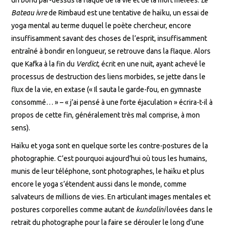
un bond par-dessus la flaque de la vie et de la mort mêlées.
Le
Bateau ivre
de Rimbaud est une tentative de haïku, un essai de
yoga mental au terme duquel le poète chercheur, encore
insuffisamment savant des choses de l’esprit, insuffisamment
entraîné à bondir en longueur, se retrouve dans la flaque. Alors
que Kafka à la fin du
Verdict
, écrit en une nuit, ayant achevé le
processus de destruction des liens morbides, se jette dans le
flux de la vie, en extase (« Il sauta le garde-fou, en gymnaste
consommé… » – « j’ai pensé à une forte éjaculation » écrira-t-il à
propos de cette fin, généralement très mal comprise, à mon
sens).
Haïku et yoga sont en quelque sorte les contre-postures de la
photographie. C’est pourquoi aujourd’hui où tous les humains,
munis de leur téléphone, sont photographes, le haïku et plus
encore le yoga s’étendent aussi dans le monde, comme
salvateurs de millions de vies. En articulant images mentales et
postures corporelles comme autant de
kundalini
lovées dans le
retrait du photographe pour la faire se dérouler le long d’une