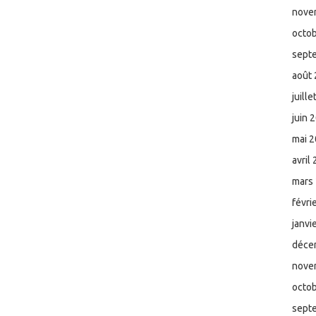
nove
octo
sept
août
juill
juin 
mai 
avril
mars
févri
janvi
déce
nove
octo
sept