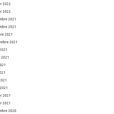
er 2022
er 2022
mbre 2021
mbre 2021
bre 2021
embre 2021
 2021
et 2021
2021
2021
 2021
 2021
er 2021
er 2021
mbre 2020