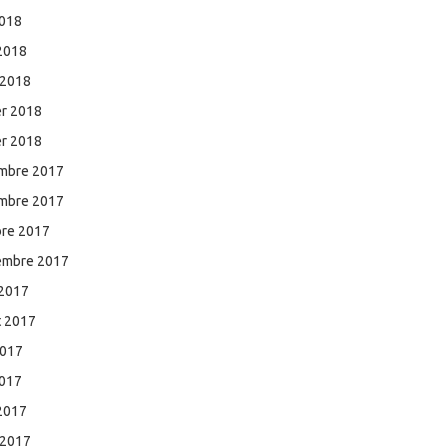
2018
 2018
 2018
er 2018
er 2018
mbre 2017
mbre 2017
bre 2017
embre 2017
 2017
et 2017
2017
2017
 2017
 2017