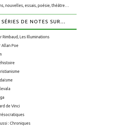
s, nouvelles, essais, poésie, théâtre…
SÉRIES DE NOTES SUR...
r Rimbaud, Les Illuminations
 Allan Poe
am
éhistoire
ristianisme
udaïsme
levala
oga
rd de Vinci
résocratiques
aussi : Chroniques