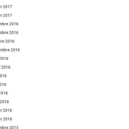
er 2017
er 2017
mbre 2016
mbre 2016
bre 2016
embre 2016
 2016
et 2016
2016
2016
 2016
 2016
er 2016
er 2016
mbre 2015