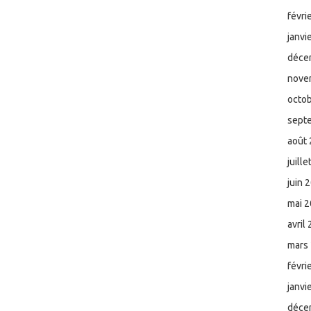
févri
janvi
déce
nove
octo
sept
août
juill
juin 
mai 
avril
mars
févri
janvi
déce