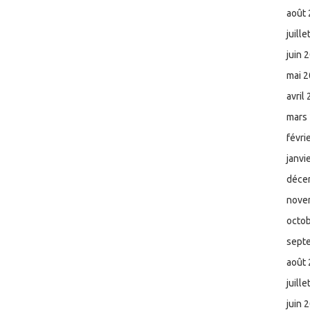
août
juill
juin 
mai 
avril
mars
févri
janvi
déce
nove
octo
sept
août
juill
juin 