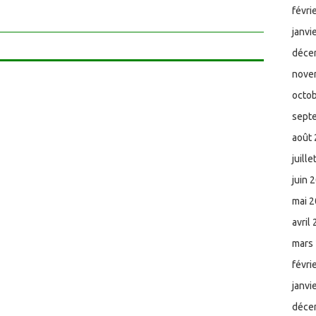
févri
janvi
déce
nove
octo
sept
août
juill
juin 
mai 
avril
mars
févri
janvi
déce