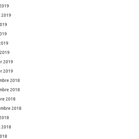
 2019
et 2019
2019
2019
 2019
 2019
er 2019
er 2019
mbre 2018
mbre 2018
bre 2018
embre 2018
 2018
et 2018
2018