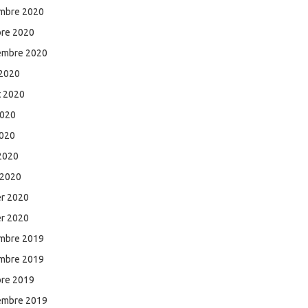
mbre 2020
bre 2020
embre 2020
 2020
et 2020
2020
2020
 2020
 2020
er 2020
er 2020
mbre 2019
mbre 2019
bre 2019
embre 2019