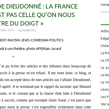
DE DIEUDONNÉ : LA FRANCE
roman
ST PAS CELLE QU’ON NOUS
RE DU DOIGT »
VIER 2014
ALINAREYES
Arthu
Edgar
L'Isl
di à son théâtre, photo AFP/Alain Jocard
La Pr
*
Le Ch
j’ai pu écrire des articles et des tribunes dans beaucoup de
Le J
ccès à la presse m’est refusé. Il me reste donc ce blog, et
Le Ka
ls ont accepté deux de mes articles sur l’affaire Dieudonné,
Le Y
té agréé. Il se terminait par le rappel du racisme que Manuel
Léona
oms, et le constat que si la chasse était faite à Dieudonné
Les P
te à succès, comme par exemple Alain Soral, c’est parce que
Voir 
rquoi aussi la presse s’est engouffrée avidement dans cette