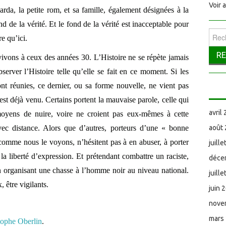
Voir 
arda, la petite rom, et sa famille, également désignées à la
d de la vérité. Et le fond de la vérité est inacceptable pour
Reche
e qu’ici.
vons à ceux des années 30. L’Histoire ne se répète jamais
observer l’Histoire telle qu’elle se fait en ce moment. Si les
t réunies, ce dernier, ou sa forme nouvelle, ne vient pas
 est déjà venu. Certains portent la mauvaise parole, celle qui
avril
moyens de nuire, voire ne croient pas eux-mêmes à cette
ec distance. Alors que d’autres, porteurs d’une « bonne
août
comme nous le voyons, n’hésitent pas à en abuser, à porter
juill
à la liberté d’expression. Et prétendant combattre un raciste,
déce
 organisant une chasse à l’homme noir au niveau national.
juill
, être vigilants.
juin 
nove
mars
tophe Oberlin
.