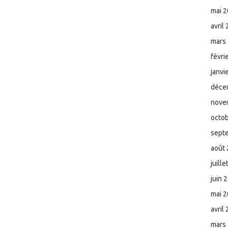
mai 
avril
mars
févri
janvi
déce
nove
octo
sept
août
juill
juin 
mai 
avril
mars