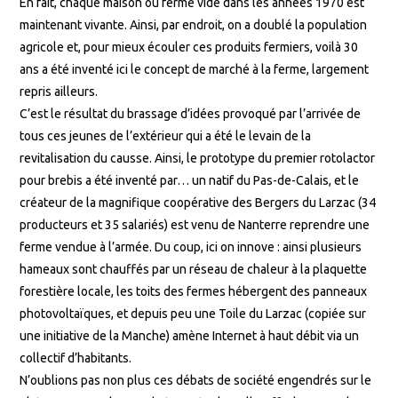
En fait, chaque maison ou ferme vide dans les années 1970 est
maintenant vivante. Ainsi, par endroit, on a doublé la population
agricole et, pour mieux écouler ces produits fermiers, voilà 30
ans a été inventé ici le concept de marché à la ferme, largement
repris ailleurs.
C’est le résultat du brassage d’idées provoqué par l’arrivée de
tous ces jeunes de l’extérieur qui a été le levain de la
revitalisation du causse. Ainsi, le prototype du premier rotolactor
pour brebis a été inventé par… un natif du Pas-de-Calais, et le
créateur de la magnifique coopérative des Bergers du Larzac (34
producteurs et 35 salariés) est venu de Nanterre reprendre une
ferme vendue à l’armée. Du coup, ici on innove : ainsi plusieurs
hameaux sont chauffés par un réseau de chaleur à la plaquette
forestière locale, les toits des fermes hébergent des panneaux
photovoltaïques, et depuis peu une Toile du Larzac (copiée sur
une initiative de la Manche) amène Internet à haut débit via un
collectif d’habitants.
N’oublions pas non plus ces débats de société engendrés sur le