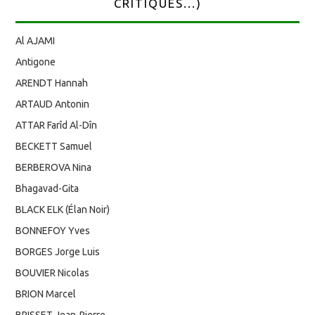
CRITIQUES...)
Al AJAMI
Antigone
ARENDT Hannah
ARTAUD Antonin
ATTAR Farîd Al-Dîn
BECKETT Samuel
BERBEROVA Nina
Bhagavad-Gita
BLACK ELK (Élan Noir)
BONNEFOY Yves
BORGES Jorge Luis
BOUVIER Nicolas
BRION Marcel
BRISSET Jean-Pierre