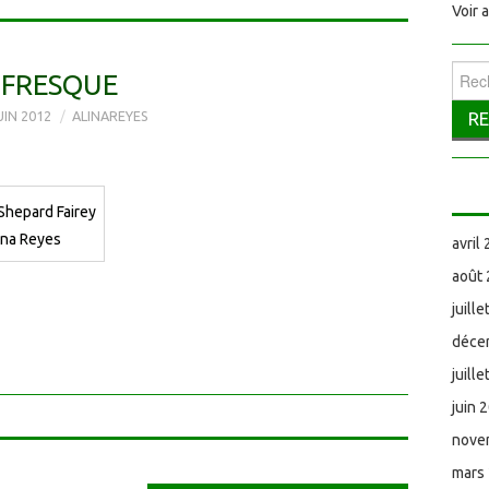
Voir 
Reche
FRESQUE
UIN 2012
ALINAREYES
 Shepard Fairey
ina Reyes
avril
août
juill
déce
juill
juin 
nove
mars