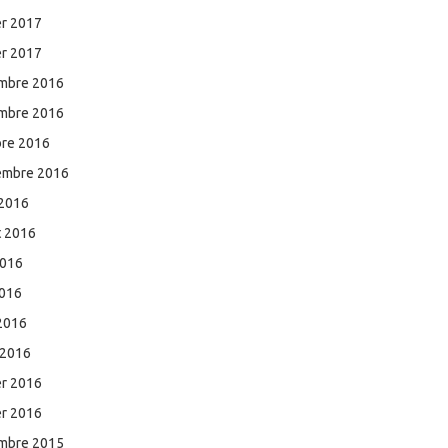
er 2017
er 2017
mbre 2016
mbre 2016
bre 2016
embre 2016
 2016
et 2016
2016
2016
 2016
 2016
er 2016
er 2016
mbre 2015