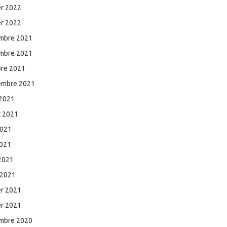
er 2022
er 2022
mbre 2021
mbre 2021
bre 2021
embre 2021
 2021
et 2021
2021
2021
 2021
 2021
er 2021
er 2021
mbre 2020