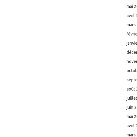
mai 
avril
mars
févri
janvi
déce
nove
octo
sept
août
juill
juin 
mai 
avril
mars