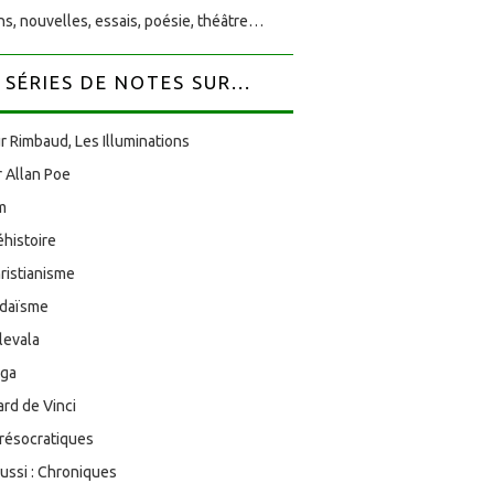
s, nouvelles, essais, poésie, théâtre…
SÉRIES DE NOTES SUR...
r Rimbaud, Les Illuminations
 Allan Poe
am
éhistoire
ristianisme
udaïsme
levala
oga
rd de Vinci
résocratiques
aussi : Chroniques