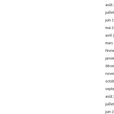
août
juill
juin 
mai 
avril
mars
févri
janvi
déce
nove
octo
sept
août
juill
juin 