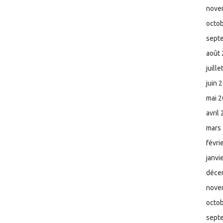
nove
octo
sept
août
juill
juin 
mai 
avril
mars
févri
janvi
déce
nove
octo
sept