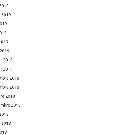
 2019
et 2019
2019
2019
 2019
 2019
er 2019
er 2019
mbre 2018
mbre 2018
bre 2018
embre 2018
 2018
et 2018
2018