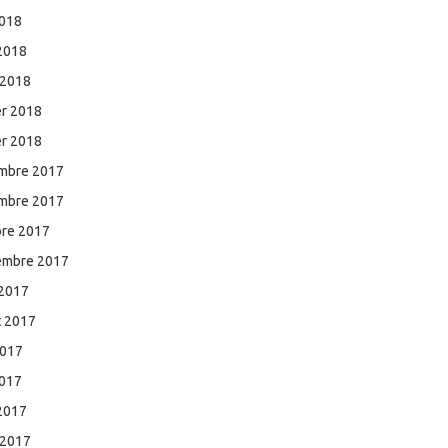
2018
 2018
 2018
er 2018
er 2018
mbre 2017
mbre 2017
bre 2017
embre 2017
 2017
et 2017
2017
2017
 2017
 2017