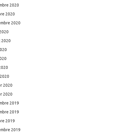
mbre 2020
bre 2020
embre 2020
 2020
et 2020
2020
2020
 2020
 2020
er 2020
er 2020
mbre 2019
mbre 2019
bre 2019
embre 2019