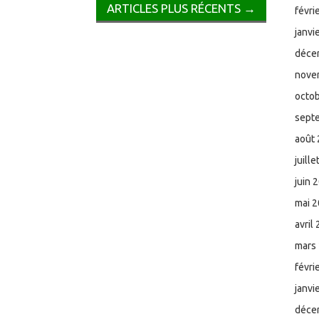
ARTICLES PLUS RÉCENTS
→
févri
janvi
déce
nove
octo
sept
août
juill
juin 
mai 
avril
mars
févri
janvi
déce