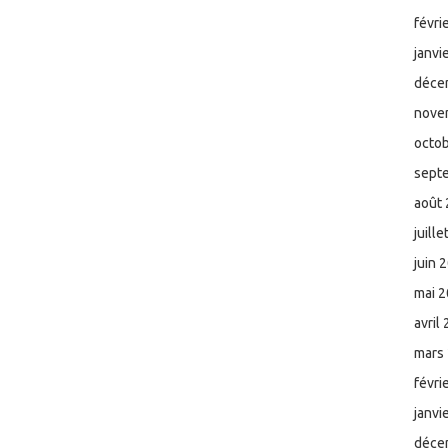
févri
janvi
déce
nove
octo
sept
août
juill
juin 
mai 
avril
mars
févri
janvi
déce