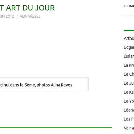
T ART DU JOUR
roman
UIN 2012
ALINAREYES
Arthu
Edgar
L'Isl
La Pr
Le Ch
Le J
rd'hui dans le 5ème, photos Alina Reyes
Le Ka
Le Y
Léona
Les P
Voir 