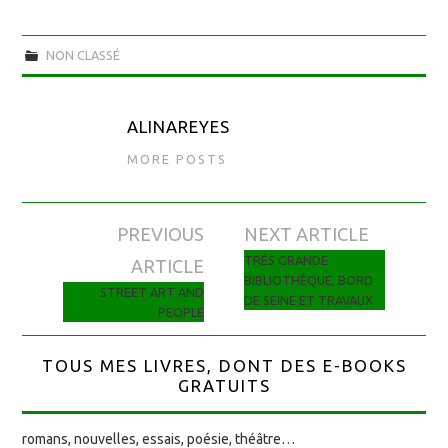
NON CLASSÉ
ALINAREYES
MORE POSTS
PREVIOUS
NEXT ARTICLE
Navigation des articles
TRÈS GRANDE
ARTICLE
BIBLIOTHÈQUE, BORD
STREET ART AND
DE SEINE ET TRAVAUX
PEOPLE
TOUS MES LIVRES, DONT DES E-BOOKS
GRATUITS
romans, nouvelles, essais, poésie, théâtre…