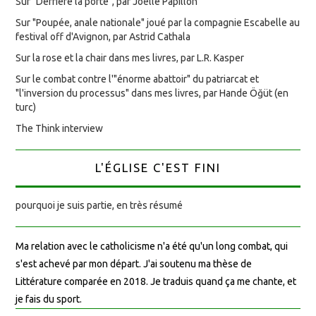
Sur "Derrière la porte", par Joëlle Papillon
Sur "Poupée, anale nationale" joué par la compagnie Escabelle au
festival off d'Avignon, par Astrid Cathala
Sur la rose et la chair dans mes livres, par L.R. Kasper
Sur le combat contre l'"énorme abattoir" du patriarcat et
"l'inversion du processus" dans mes livres, par Hande Öğüt (en
turc)
The Think interview
L'ÉGLISE C'EST FINI
pourquoi je suis partie, en très résumé
Ma relation avec le catholicisme n'a été qu'un long combat, qui
s'est achevé par mon départ. J'ai soutenu ma thèse de
Littérature comparée en 2018. Je traduis quand ça me chante, et
je fais du sport.