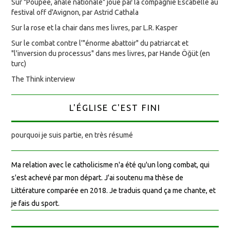
Sur "Poupée, anale nationale" joué par la compagnie Escabelle au
festival off d'Avignon, par Astrid Cathala
Sur la rose et la chair dans mes livres, par L.R. Kasper
Sur le combat contre l'"énorme abattoir" du patriarcat et
"l'inversion du processus" dans mes livres, par Hande Öğüt (en
turc)
The Think interview
L'ÉGLISE C'EST FINI
pourquoi je suis partie, en très résumé
Ma relation avec le catholicisme n'a été qu'un long combat, qui
s'est achevé par mon départ. J'ai soutenu ma thèse de
Littérature comparée en 2018. Je traduis quand ça me chante, et
je fais du sport.