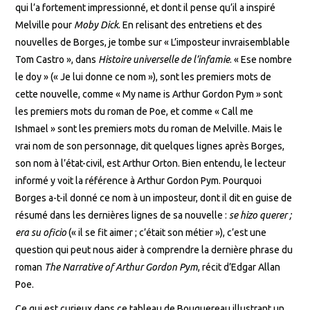
qui l’a fortement impressionné, et dont il pense qu’il a inspiré
Melville pour
Moby Dick
. En relisant des entretiens et des
nouvelles de Borges, je tombe sur « L’imposteur invraisemblable
Tom Castro », dans
Histoire universelle de l’infamie
. « Ese nombre
le doy » (« Je lui donne ce nom »), sont les premiers mots de
cette nouvelle, comme « My name is Arthur Gordon Pym » sont
les premiers mots du roman de Poe, et comme « Call me
Ishmael » sont les premiers mots du roman de Melville. Mais le
vrai nom de son personnage, dit quelques lignes après Borges,
son nom à l’état-civil, est Arthur Orton. Bien entendu, le lecteur
informé y voit la référence à Arthur Gordon Pym. Pourquoi
Borges a-t-il donné ce nom à un imposteur, dont il dit en guise de
résumé dans les dernières lignes de sa nouvelle :
se hizo querer ;
era su oficio
(« il se fit aimer ; c’était son métier »), c’est une
question qui peut nous aider à comprendre la dernière phrase du
roman
The
Narrative of Arthur Gordon Pym
, récit d’Edgar Allan
Poe.
Ce qui est curieux dans ce tableau de Bouguereau illustrant un