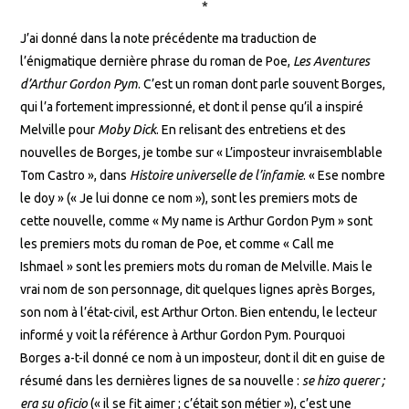
*
J’ai donné dans la note précédente ma traduction de
l’énigmatique dernière phrase du roman de Poe,
Les
Aventures
d’Arthur Gordon Pym
. C’est un roman dont parle souvent Borges,
qui l’a fortement impressionné, et dont il pense qu’il a inspiré
Melville pour
Moby Dick
. En relisant des entretiens et des
nouvelles de Borges, je tombe sur « L’imposteur invraisemblable
Tom Castro », dans
Histoire universelle de l’infamie
. « Ese nombre
le doy » (« Je lui donne ce nom »), sont les premiers mots de
cette nouvelle, comme « My name is Arthur Gordon Pym » sont
les premiers mots du roman de Poe, et comme « Call me
Ishmael » sont les premiers mots du roman de Melville. Mais le
vrai nom de son personnage, dit quelques lignes après Borges,
son nom à l’état-civil, est Arthur Orton. Bien entendu, le lecteur
informé y voit la référence à Arthur Gordon Pym. Pourquoi
Borges a-t-il donné ce nom à un imposteur, dont il dit en guise de
résumé dans les dernières lignes de sa nouvelle :
se hizo querer ;
era su oficio
(« il se fit aimer ; c’était son métier »), c’est une