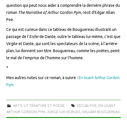
question qui peut nous aider à comprendre la dernière phrase du
roman
The
Narrative of Arthur Gordon Pym
, récit d’Edgar Allan
Poe.
Ce qui est curieux dans ce tableau de Bouguereau illustrant un
passage de l’
Enfer
de Dante, outre le tableau lui-même, c’est que
Virgile et Dante, qui sont les spectateurs de la scène, à l’arrière-
plan, lui donnent son titre. Bouguereau, comme les poètes, peint
le mal de l’emprise de l’homme sur l’homme.
*
Mes autres notes sur ce roman, à suivre :
En lisant Arthur Gordon
Pym
ARTS
,
LITTÉRATURE ET POÉSIE
EDGAR POE
,
EN LISANT
ARTHUR GORDON PYM
,
JORGE LUIS BORGES
,
WILLIAM BOUGUEREAU