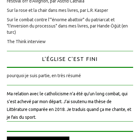
festival off d'Avignon, par Astrid Cathala
Sur la rose et la chair dans mes livres, par L.R. Kasper
Sur le combat contre l'"énorme abattoir" du patriarcat et
"l'inversion du processus" dans mes livres, par Hande Öğüt (en
turc)
The Think interview
L'ÉGLISE C'EST FINI
pourquoi je suis partie, en très résumé
Ma relation avec le catholicisme n'a été qu'un long combat, qui
s'est achevé par mon départ. J'ai soutenu ma thèse de
Littérature comparée en 2018. Je traduis quand ça me chante, et
je fais du sport.