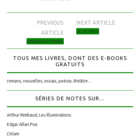
PREVIOUS
NEXT ARTICLE
Navigation des articles
LA LECTRICE
ARTICLE
LUMIÈRE EN VOYAGE
TOUS MES LIVRES, DONT DES E-BOOKS
GRATUITS
romans, nouvelles, essais, poésie, théâtre…
SÉRIES DE NOTES SUR...
Arthur Rimbaud, Les Illuminations
Edgar Allan Poe
L'Islam