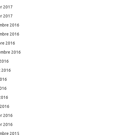
er 2017
er 2017
mbre 2016
mbre 2016
bre 2016
embre 2016
 2016
et 2016
2016
2016
 2016
 2016
er 2016
er 2016
mbre 2015