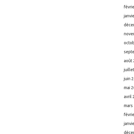
févri
janvi
déce
nove
octo
sept
août
juill
juin 
mai 
avril
mars
févri
janvi
déce