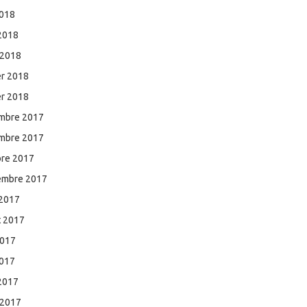
2018
 2018
 2018
er 2018
er 2018
mbre 2017
mbre 2017
bre 2017
embre 2017
 2017
et 2017
2017
2017
 2017
 2017