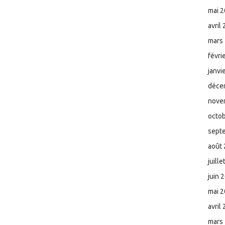
mai 
avril
mars
févri
janvi
déce
nove
octo
sept
août
juill
juin 
mai 
avril
mars