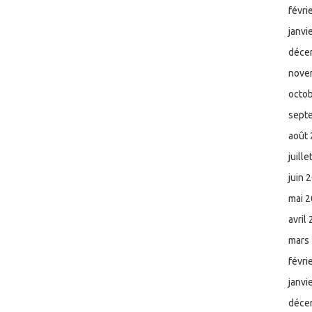
févri
janvi
déce
nove
octo
sept
août
juill
juin 
mai 
avril
mars
févri
janvi
déce