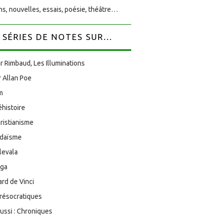
s, nouvelles, essais, poésie, théâtre…
SÉRIES DE NOTES SUR...
r Rimbaud, Les Illuminations
 Allan Poe
am
éhistoire
ristianisme
udaïsme
levala
oga
rd de Vinci
résocratiques
aussi : Chroniques