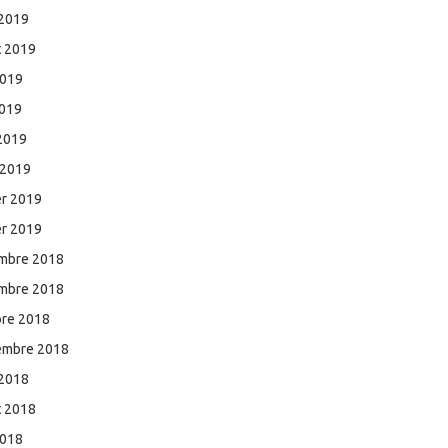
 2019
et 2019
2019
2019
 2019
 2019
er 2019
er 2019
mbre 2018
mbre 2018
bre 2018
embre 2018
 2018
et 2018
2018