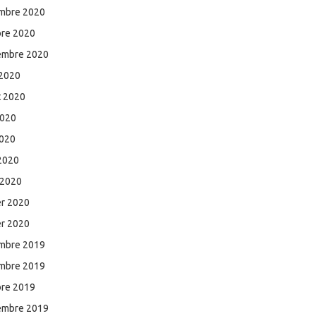
mbre 2020
bre 2020
embre 2020
 2020
et 2020
2020
2020
 2020
 2020
er 2020
er 2020
mbre 2019
mbre 2019
bre 2019
embre 2019