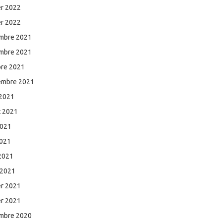
er 2022
er 2022
mbre 2021
mbre 2021
bre 2021
embre 2021
 2021
et 2021
2021
2021
 2021
 2021
er 2021
er 2021
mbre 2020