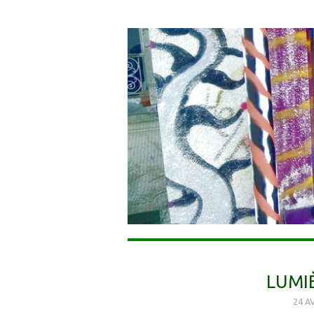
LUMI
24 A