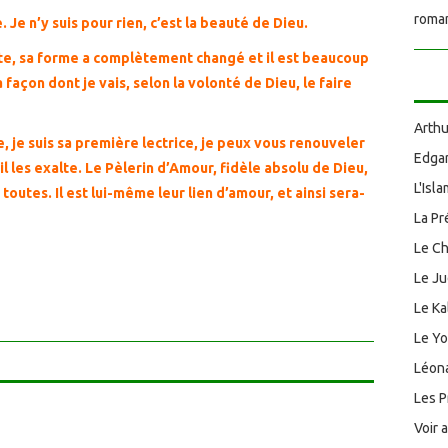
roman
 Je n’y suis pour rien, c’est la beauté de Dieu.
 site, sa forme a complètement changé et il est beaucoup
a façon dont je vais, selon la volonté de Dieu, le faire
Arthu
, je suis sa première lectrice, je peux vous renouveler
Edgar
 il les exalte. Le Pèlerin d’Amour, fidèle absolu de Dieu,
L'Isl
outes. Il est lui-même leur lien d’amour, et ainsi sera-
La Pr
Le Ch
Le J
Le Ka
Le Y
Léona
Les P
Voir 