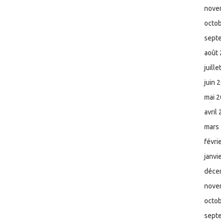
nove
octo
sept
août
juill
juin 
mai 
avril
mars
févri
janvi
déce
nove
octo
sept