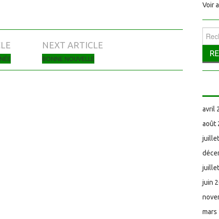
Voir 
Reche
CLE
NEXT ARTICLE
RNÉE
BONNE NOUVELLE
avril
août
juill
déce
juill
juin 
nove
mars