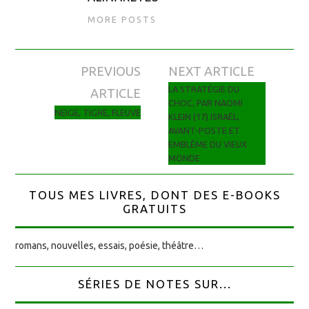
MORE POSTS
PREVIOUS
NEXT ARTICLE
Navigation des articles
LA STRATÉGIE DU
ARTICLE
CHOC, PAR NAOMI
NEIGE, TIGRE, FLEUVE
KLEIN (17) ISRAËL,
AVANT-POSTE ET
EMBLÈME DU VIEUX
MONDE
TOUS MES LIVRES, DONT DES E-BOOKS
GRATUITS
romans, nouvelles, essais, poésie, théâtre…
SÉRIES DE NOTES SUR...