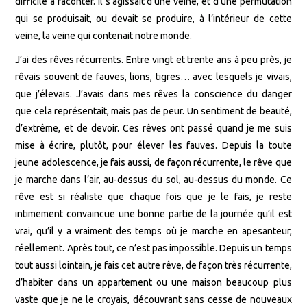
difficile à raconter. Il s’agissait d’une veine, et d’une permutation
qui se produisait, ou devait se produire, à l’intérieur de cette
veine, la veine qui contenait notre monde.
J’ai des rêves récurrents. Entre vingt et trente ans à peu près, je
rêvais souvent de fauves, lions, tigres… avec lesquels je vivais,
que j’élevais. J’avais dans mes rêves la conscience du danger
que cela représentait, mais pas de peur. Un sentiment de beauté,
d’extrême, et de devoir. Ces rêves ont passé quand je me suis
mise à écrire, plutôt, pour élever les fauves. Depuis la toute
jeune adolescence, je fais aussi, de façon récurrente, le rêve que
je marche dans l’air, au-dessus du sol, au-dessus du monde. Ce
rêve est si réaliste que chaque fois que je le fais, je reste
intimement convaincue une bonne partie de la journée qu’il est
vrai, qu’il y a vraiment des temps où je marche en apesanteur,
réellement. Après tout, ce n’est pas impossible. Depuis un temps
tout aussi lointain, je fais cet autre rêve, de façon très récurrente,
d’habiter dans un appartement ou une maison beaucoup plus
vaste que je ne le croyais, découvrant sans cesse de nouveaux