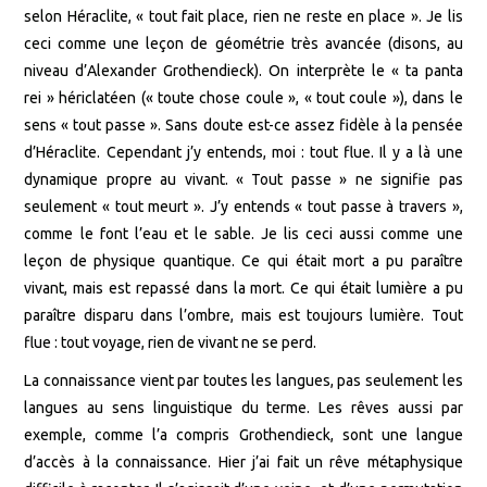
selon Héraclite, « tout fait place, rien ne reste en place ». Je lis
ceci comme une leçon de géométrie très avancée (disons, au
niveau d’Alexander Grothendieck). On interprète le « ta panta
rei » hériclatéen (« toute chose coule », « tout coule »), dans le
sens « tout passe ». Sans doute est-ce assez fidèle à la pensée
d’Héraclite. Cependant j’y entends, moi : tout flue. Il y a là une
dynamique propre au vivant. « Tout passe » ne signifie pas
seulement « tout meurt ». J’y entends « tout passe à travers »,
comme le font l’eau et le sable. Je lis ceci aussi comme une
leçon de physique quantique. Ce qui était mort a pu paraître
vivant, mais est repassé dans la mort. Ce qui était lumière a pu
paraître disparu dans l’ombre, mais est toujours lumière. Tout
flue : tout voyage, rien de vivant ne se perd.
La connaissance vient par toutes les langues, pas seulement les
langues au sens linguistique du terme. Les rêves aussi par
exemple, comme l’a compris Grothendieck, sont une langue
d’accès à la connaissance. Hier j’ai fait un rêve métaphysique