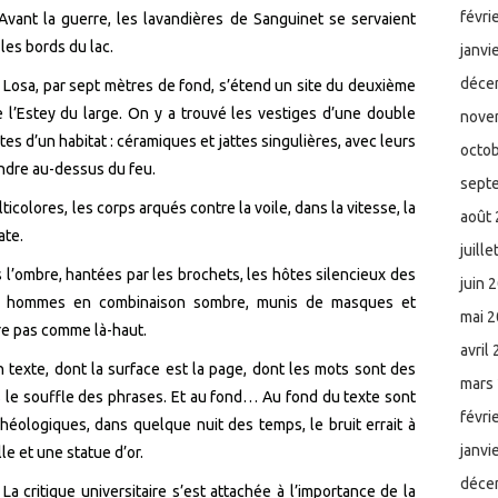
févri
 Avant la guerre, les lavandières de Sanguinet se servaient
les bords du lac.
janvi
déce
e Losa, par sept mètres de fond, s’étend un site du deuxième
e l’Estey du large. On y a trouvé les vestiges d’une double
nove
es d’un habitat : céramiques et jattes singulières, avec leurs
octo
ndre au-dessus du feu.
sept
lticolores, les corps arqués contre la voile, dans la vitesse, la
août
ate.
juill
s l’ombre, hantées par les brochets, les hôtes silencieux des
juin 
es hommes en combinaison sombre, munis de masques et
mai 
re pas comme là-haut.
avril
n texte, dont la surface est la page, dont les mots sont des
mars
ns le souffle des phrases. Et au fond… Au fond du texte sont
févri
ologiques, dans quelque nuit des temps, le bruit errait à
janvi
le et une statue d’or.
déce
La critique universitaire s’est attachée à l’importance de la