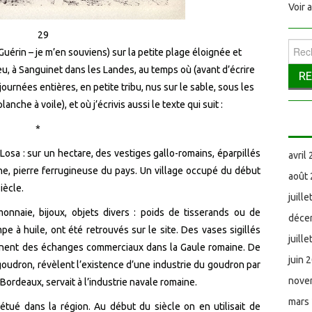
Voir 
Reche
 Guérin – je m’en souviens) sur la petite plage éloignée et
eu, à Sanguinet dans les Landes, au temps où (avant d’écrire
urnées entières, en petite tribu, nus sur le sable, sous les
lanche à voile), et où j’écrivis aussi le texte qui suit :
*
 Losa : sur un hectare, des vestiges gallo-romains, éparpillés
avril
he, pierre ferrugineuse du pays. Un village occupé du début
août
iècle.
juill
naie, bijoux, objets divers : poids de tisserands ou de
déce
pe à huile, ont été retrouvés sur le site. Des vases sigillés
juill
ignent des échanges commerciaux dans la Gaule romaine. De
juin 
goudron, révèlent l’existence d’une industrie du goudron par
nove
 Bordeaux, servait à l’industrie navale romaine.
mars
étué dans la région. Au début du siècle on en utilisait de