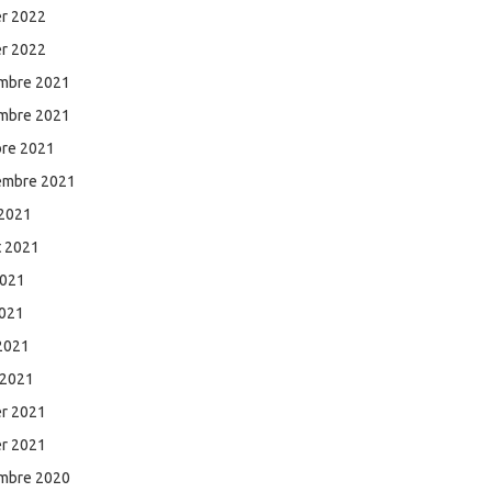
er 2022
er 2022
mbre 2021
mbre 2021
bre 2021
embre 2021
 2021
et 2021
2021
2021
 2021
 2021
er 2021
er 2021
mbre 2020