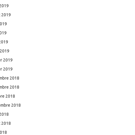
 2019
et 2019
2019
2019
 2019
 2019
er 2019
er 2019
mbre 2018
mbre 2018
bre 2018
embre 2018
 2018
et 2018
2018