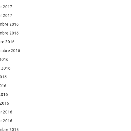
er 2017
er 2017
mbre 2016
mbre 2016
bre 2016
embre 2016
 2016
et 2016
2016
2016
 2016
 2016
er 2016
er 2016
mbre 2015