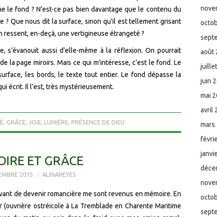
nove
ue le fond ? N’est-ce pas bien davantage que le contenu du
e ? Que nous dit la surface, sinon qu’il est tellement grisant
octo
on ressent, en-deçà, une vertigineuse étrangeté ?
sept
e, s’évanouit aussi d’elle-même à la réflexion. On pourrait
août
e la page miroirs. Mais ce qui m’intéresse, c’est le fond. Le
juill
surface, les bords, le texte tout entier. Le fond dépasse la
juin 
qui écrit. Il l’est, très mystérieusement.
mai 
avril
É
,
GRÂCE
,
JOIE
,
LUMIÈRE
,
PRÉSENCE DE DIEU
mars
févri
janvi
IRE ET GRÂCE
déce
EMBRE 2015
ALINAREYES
nove
s avant de devenir romancière me sont revenus en mémoire. En
octo
r (ouvrière ostréicole à La Tremblade en Charente Maritime
sept