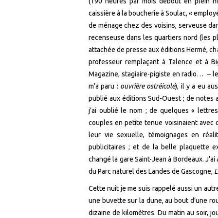
(190 heures par mois debout en plein hi
caissière à la boucherie à Soulac, « employ
de ménage chez des voisins, serveuse da
recenseuse dans les quartiers nord (les p
attachée de presse aux éditions Hermé, ch
professeur remplaçant à Talence et à Bi
Magazine, stagiaire-pigiste en radio… – le 
m’a paru :
ouvrière ostréicole
), il y a eu a
publié aux éditions Sud-Ouest ; de notes 
j’ai oublié le nom ; de quelques « lettr
couples en petite tenue voisinaient avec
leur vie sexuelle, témoignages en réali
publicitaires ; et de la belle plaquette 
changé la gare Saint-Jean à Bordeaux. J’ai 
du Parc naturel des Landes de Gascogne,
L
Cette nuit je me suis rappelé aussi un autre
une buvette sur la dune, au bout d’une ro
dizaine de kilomètres. Du matin au soir, jou