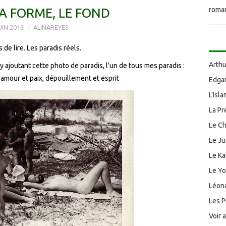
LA FORME, LE FOND
roman
UIN 2016
ALINAREYES
 de lire. Les paradis réels.
Arthu
 y ajoutant cette photo de paradis, l’un de tous mes paradis :
, amour et paix, dépouillement et esprit
Edgar
L'Isl
La Pr
Le Ch
Le J
Le Ka
Le Y
Léona
Les P
Voir 