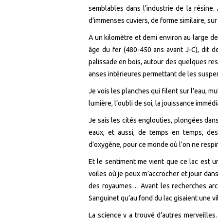
semblables dans l’industrie de la résine.
d’immenses cuviers, de forme similaire, sur 
A un kilomètre et demi environ au large d
âge du fer (480-450 ans avant J-C), dit d
palissade en bois, autour des quelques rest
anses intérieures permettant de les suspe
Je vois les planches qui filent sur l’eau, mu
lumière, l’oubli de soi, la jouissance immédi
Je sais les cités englouties, plongées dan
eaux, et aussi, de temps en temps, d
d’oxygène, pour ce monde où l’on ne respi
Et le sentiment me vient que ce lac est u
voiles où je peux m’accrocher et jouir da
des royaumes… Avant les recherches arché
Sanguinet qu’au fond du lac gisaient une vil
La science y a trouvé d’autres merveilles. 