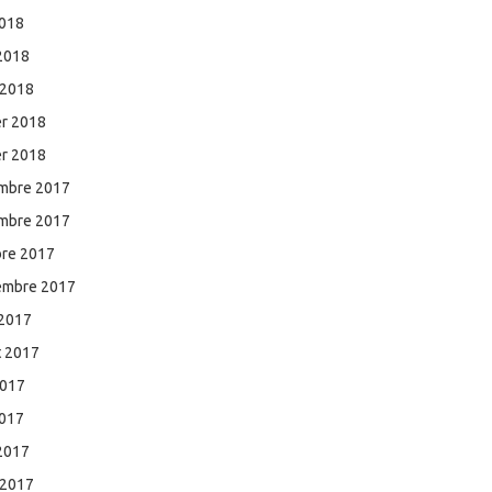
2018
 2018
 2018
er 2018
er 2018
mbre 2017
mbre 2017
bre 2017
embre 2017
 2017
et 2017
2017
2017
 2017
 2017