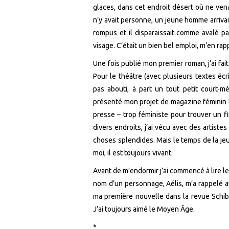
glaces, dans cet endroit désert où ne ven
n’y avait personne, un jeune homme arriva
rompus et il disparaissait comme avalé p
visage. C’était un bien bel emploi, m’en ra
Une fois publié mon premier roman, j’ai fai
Pour le théâtre (avec plusieurs textes éc
pas abouti, à part un tout petit court-
présenté mon projet de magazine féminin 
presse – trop féministe pour trouver un f
divers endroits, j’ai vécu avec des artist
choses splendides. Mais le temps de la je
moi, il est toujours vivant.
Avant de m’endormir j’ai commencé à lire l
nom d’un personnage, Aélis, m’a rappelé au
ma première nouvelle dans la revue Schib
J’ai toujours aimé le Moyen Âge.
*