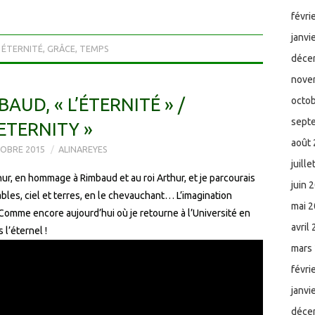
févri
janvi
ÉTERNITÉ
,
GRÂCE
,
TEMPS
déce
nove
AUD, « L’ÉTERNITÉ » /
octo
sept
 ETERNITY »
août
OBRE 2015
ALINAREYES
juill
ur, en hommage à Rimbaud et au roi Arthur, et je parcourais
juin 
ables, ciel et terres, en le chevauchant… L’imagination
mai 
 Comme encore aujourd’hui où je retourne à l’Université en
avril
 l’éternel !
mars
févri
janvi
déce