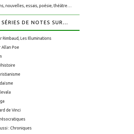
s, nouvelles, essais, poésie, théâtre…
SÉRIES DE NOTES SUR...
r Rimbaud, Les Illuminations
 Allan Poe
am
éhistoire
ristianisme
udaïsme
levala
oga
rd de Vinci
résocratiques
aussi : Chroniques