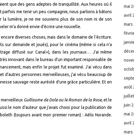
aient que des gens adeptes de tranquillité. Aux heures où il
mai 
it parfois me tenir un peu compagnie, nous parlions à bâtons
avril
ar la lumière, je ne me souviens plus de son nom ni de son
mars
ppeler m’a donné envie d’écrire une nouvelle.
févri
t encore diverses choses, mais dans le domaine de l’écriture.
janvi
rits sur demande et joués), pour le cinéma (même si cela n’a
déce
métrage diffusé sur Canal+), dans les journaux… J’ai même
très innovant dans le bureau d’un important responsable de
nove
inancement, mais enfin le projet fut examiné. J’ai vécu dans
octo
es et d’autres personnes merveilleuses, j’ai vécu beaucoup de
sept
unesse sauvage reste auréolé d’une grâce particulière. Et en
août
juill
e merveilleux
Guillaume de Dole ou le Roman de la Rose
, et le
juin 
ssi le nom d’auteur que j’avais choisi pour la publication de
mai 
boleth (toujours avant mon premier roman) : Aélis Norande.
avril
mars