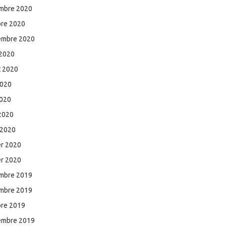
mbre 2020
bre 2020
embre 2020
 2020
et 2020
2020
2020
 2020
 2020
er 2020
er 2020
mbre 2019
mbre 2019
bre 2019
embre 2019