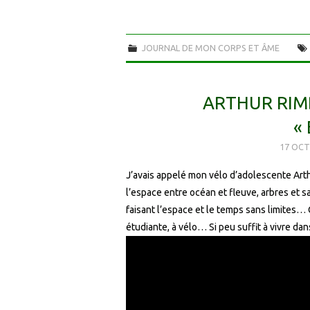
JOURNAL DE MON CORPS ET ÂME
ARTHUR RIMB
«
17 OCT
J’avais appelé mon vélo d’adolescente Arth
l’espace entre océan et fleuve, arbres et s
faisant l’espace et le temps sans limites…
étudiante, à vélo… Si peu suffit à vivre dans