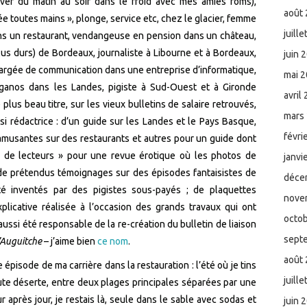
ver du matin au soir dans le froid avec mes amies roms),
août
ée toutes mains », plonge, service etc, chez le glacier, femme
juill
ns un restaurant, vendangeuse en pension dans un château,
lus durs) de Bordeaux, journaliste à Libourne et à Bordeaux,
juin 
argée de communication dans une entreprise d’informatique,
mai 
ganos dans les Landes, pigiste à Sud-Ouest et à Gironde
avril
plus beau titre, sur les vieux bulletins de salaire retrouvés,
mars
ussi rédactrice : d’un guide sur les Landes et le Pays Basque,
févri
amusantes sur des restaurants et autres pour un guide dont
es de lecteurs » pour une revue érotique où les photos de
janvi
 de prétendus témoignages sur des épisodes fantaisistes de
déce
té inventés par des pigistes sous-payés ; de plaquettes
nove
explicative réalisée à l’occasion des grands travaux qui ont
octo
aussi été responsable de la re-création du bulletin de liaison
sept
’Auguitche
– j’aime bien
ce nom
.
août
 épisode de ma carrière dans la restauration : l’été où je tins
juill
ute déserte, entre deux plages principales séparées par une
r après jour, je restais là, seule dans le sable avec sodas et
juin 