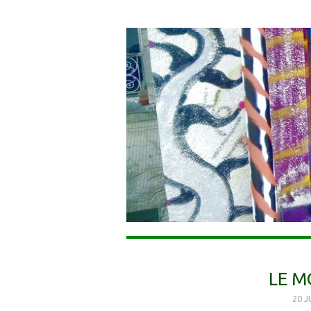
LE M
20 J