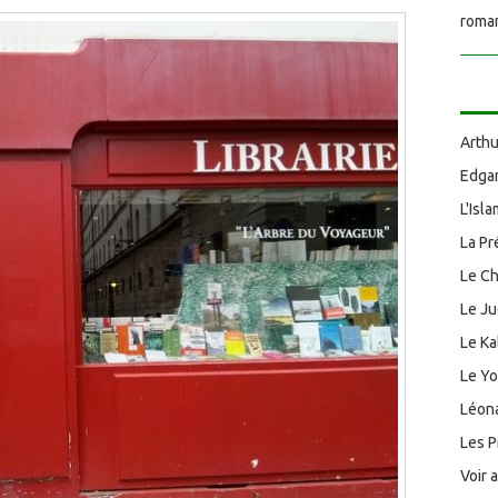
roman
Arthu
Edgar
L'Isl
La Pr
Le Ch
Le J
Le Ka
Le Y
Léona
Les P
Voir 