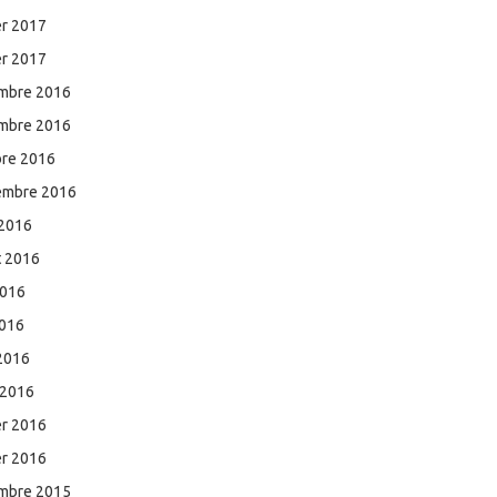
er 2017
er 2017
mbre 2016
mbre 2016
bre 2016
embre 2016
 2016
et 2016
2016
2016
 2016
 2016
er 2016
er 2016
mbre 2015