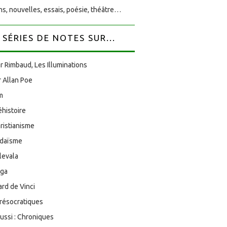
s, nouvelles, essais, poésie, théâtre…
SÉRIES DE NOTES SUR...
r Rimbaud, Les Illuminations
 Allan Poe
am
éhistoire
ristianisme
udaïsme
levala
oga
rd de Vinci
résocratiques
aussi : Chroniques