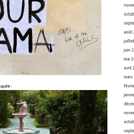
nove
octo
sept
août
juill
juin 
mai 
avril
mars
févri
squée :
janvi
déce
nove
octo
sept