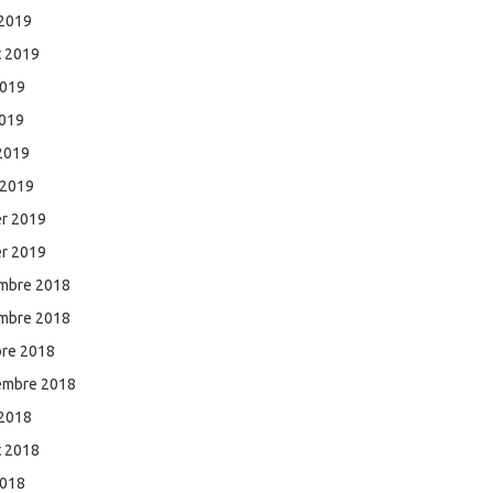
 2019
et 2019
2019
2019
 2019
 2019
er 2019
er 2019
mbre 2018
mbre 2018
bre 2018
embre 2018
 2018
et 2018
2018