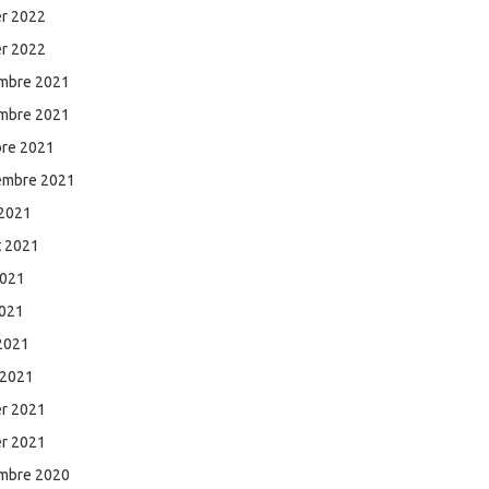
er 2022
er 2022
mbre 2021
mbre 2021
bre 2021
embre 2021
 2021
et 2021
2021
2021
 2021
 2021
er 2021
er 2021
mbre 2020