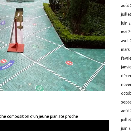
août
juill
juin 
mai 
avril
mars
févri
janvi
déce
nove
octo
sept
août
aîche composition d’un jeune pianiste proche
juill
juin 