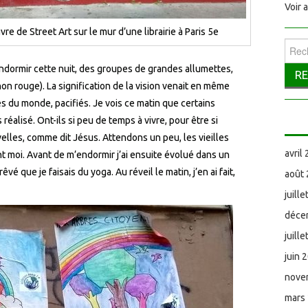
Voir 
 de Street Art sur le mur d’une librairie à Paris 5e
Reche
ndormir cette nuit, des groupes de grandes allumettes,
non rouge). La signification de la vision venait en même
les du monde, pacifiés. Je vois ce matin que certains
éalisé. Ont-ils si peu de temps à vivre, pour être si
velles, comme dit Jésus. Attendons un peu, les vieilles
avril
ant moi. Avant de m’endormir j’ai ensuite évolué dans un
rêvé que je faisais du yoga. Au réveil le matin, j’en ai fait,
août
juill
déce
juill
juin 
nove
mars