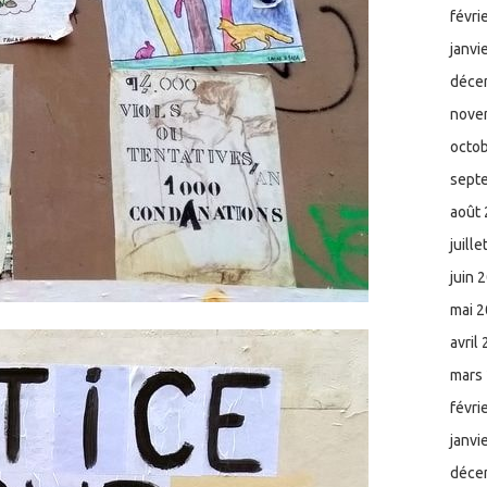
févri
janvi
déce
nove
octo
sept
août
juill
juin 
mai 
avril
mars
févri
janvi
déce