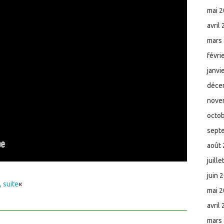
mai 
avril
mars
févri
janvi
déce
nove
octo
sept
août
juill
juin 
 suite
«
mai 
avril
mars