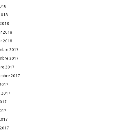
2018
 2018
 2018
er 2018
er 2018
mbre 2017
mbre 2017
bre 2017
embre 2017
 2017
et 2017
2017
2017
 2017
 2017