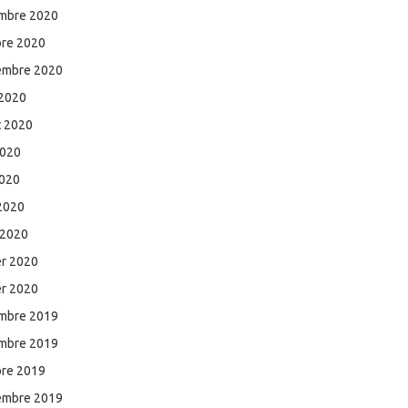
mbre 2020
bre 2020
embre 2020
 2020
et 2020
2020
2020
 2020
 2020
er 2020
er 2020
mbre 2019
mbre 2019
bre 2019
embre 2019