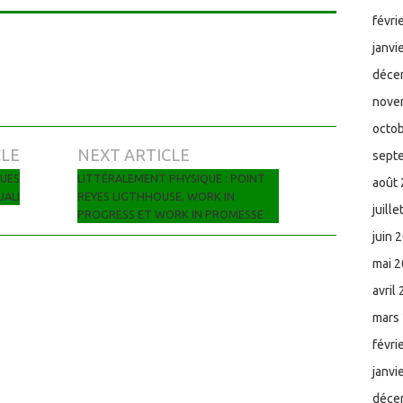
févri
janvi
déce
nove
octo
CLE
NEXT ARTICLE
sept
UES
LITTÉRALEMENT PHYSIQUE : POINT
août
JALI
REYES LIGTHHOUSE, WORK IN
juill
PROGRESS ET WORK IN PROMESSE
juin 
mai 
avril
mars
févri
janvi
déce