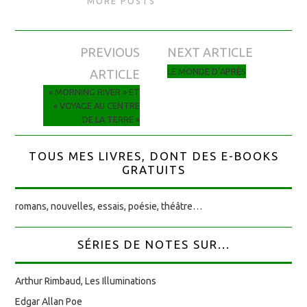
MORE POSTS
PREVIOUS
NEXT ARTICLE
Navigation des articles
LE MONDE D’APRÈS
ARTICLE
« MORNING RIVER » ET
« VOYAGE AU CENTRE
DE LA TERRE »
TOUS MES LIVRES, DONT DES E-BOOKS
GRATUITS
romans, nouvelles, essais, poésie, théâtre…
SÉRIES DE NOTES SUR...
Arthur Rimbaud, Les Illuminations
Edgar Allan Poe