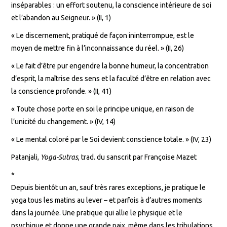
inséparables : un effort soutenu, la conscience intérieure de soi
et l’abandon au Seigneur. » (II, 1)
« Le discernement, pratiqué de façon ininterrompue, est le
moyen de mettre fin à l’inconnaissance du réel. » (II, 26)
« Le fait d’être pur engendre la bonne humeur, la concentration
d’esprit, la maîtrise des sens et la faculté d’être en relation avec
la conscience profonde. » (II, 41)
« Toute chose porte en soi le principe unique, en raison de
l’unicité du changement. » (IV, 14)
« Le mental coloré par le Soi devient conscience totale. » (IV, 23)
Patanjali,
Yoga-Sutras
, trad. du sanscrit par Françoise Mazet
*
Depuis bientôt un an, sauf très rares exceptions, je pratique le
yoga tous les matins au lever – et parfois à d’autres moments
dans la journée. Une pratique qui allie le physique et le
psychique et donne une grande paix, même dans les tribulations.