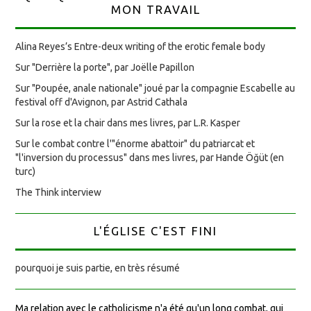
MON TRAVAIL
Alina Reyes’s Entre-deux writing of the erotic female body
Sur "Derrière la porte", par Joëlle Papillon
Sur "Poupée, anale nationale" joué par la compagnie Escabelle au
festival off d'Avignon, par Astrid Cathala
Sur la rose et la chair dans mes livres, par L.R. Kasper
Sur le combat contre l'"énorme abattoir" du patriarcat et
"l'inversion du processus" dans mes livres, par Hande Öğüt (en
turc)
The Think interview
L'ÉGLISE C'EST FINI
pourquoi je suis partie, en très résumé
Ma relation avec le catholicisme n'a été qu'un long combat, qui