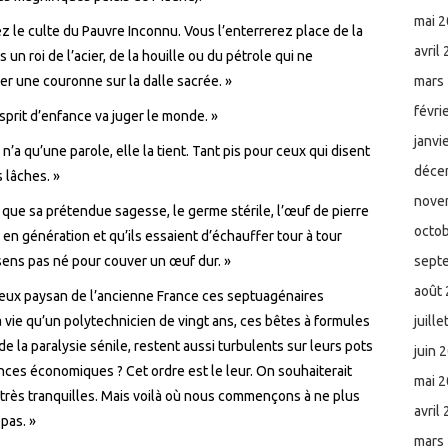
mai 
sez le culte du Pauvre Inconnu. Vous l’enterrerez place de la
avril
un roi de l’acier, de la houille ou du pétrole qui ne
r une couronne sur la dalle sacrée. »
mars
févri
esprit d’enfance va juger le monde. »
janvi
 n’a qu’une parole, elle la tient. Tant pis pour ceux qui disent
déce
 lâches. »
nove
e que sa prétendue sagesse, le germe stérile, l’œuf de pierre
octo
 en génération et qu’ils essaient d’échauffer tour à tour
sens pas né pour couver un œuf dur. »
sept
août
eux paysan de l’ancienne France ces septuagénaires
 vie qu’un polytechnicien de vingt ans, ces bêtes à formules
juill
e la paralysie sénile, restent aussi turbulents sur leurs pots
juin 
nces économiques ? Cet ordre est le leur. On souhaiterait
mai 
 très tranquilles. Mais voilà où nous commençons à ne plus
avril
pas. »
mars