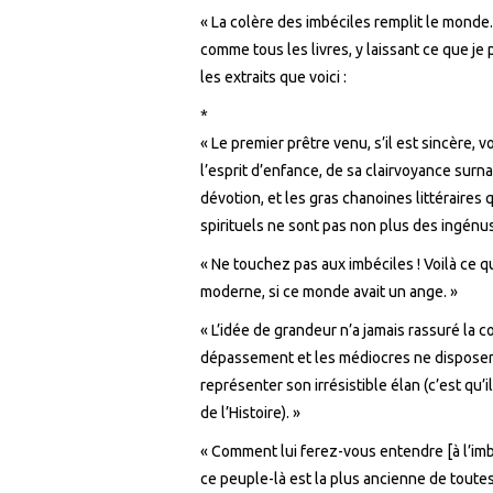
« La colère des imbéciles remplit le monde. »
comme tous les livres, y laissant ce que je 
les extraits que voici :
*
« Le premier prêtre venu, s’il est sincère, 
l’esprit d’enfance, de sa clairvoyance surn
dévotion, et les gras chanoines littéraires
spirituels ne sont pas non plus des ingénus
« Ne touchez pas aux imbéciles ! Voilà ce q
moderne, si ce monde avait un ange. »
« L’idée de grandeur n’a jamais rassuré la 
dépassement et les médiocres ne disposen
représenter son irrésistible élan (c’est qu’
de l’Histoire). »
« Comment lui ferez-vous entendre [à l’imbé
ce peuple-là est la plus ancienne de toute