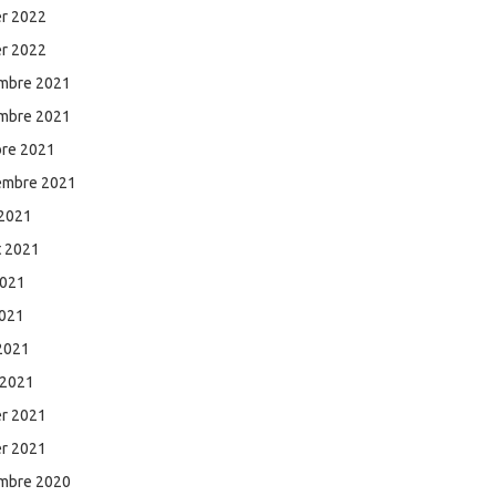
er 2022
er 2022
mbre 2021
mbre 2021
bre 2021
embre 2021
 2021
et 2021
2021
2021
 2021
 2021
er 2021
er 2021
mbre 2020