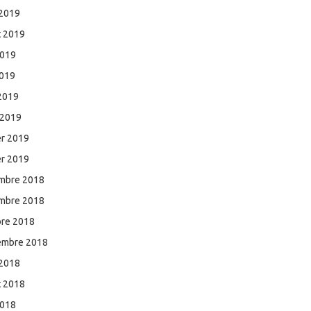
 2019
et 2019
2019
2019
 2019
 2019
er 2019
er 2019
mbre 2018
mbre 2018
bre 2018
embre 2018
 2018
et 2018
2018