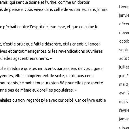
mis, qui sent la tisane et l’urine, comme un dortoir
févri
s de pensée, vous vivez dans celle de vos aînés, sans jamais
janvi
déce
 péchait contre l’esprit de jeunesse, et que ce crime le
nove
octo
c’est le bruit que fait le désordre, et ils crient : Silence !
sept
ntives et tantôt menaçantes. Si les revendications ouvrières
u’elles agacent leurs nerfs. »
août
juill
cile à séduire que les innocents paroissiens de vos Ligues.
yennes, elles comprennent de suite, car depuis cent
juin 
ourgeois, ce mot a toujours signifié pour elles prospérité
mai 
onne pas de même aux oreilles populaires. »
avril
’aimiez ou non, regardez-le avec curiosité. Car ce livre est le
mars
févri
janvi
déce