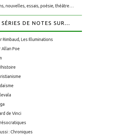
s, nouvelles, essais, poésie, théâtre…
SÉRIES DE NOTES SUR...
r Rimbaud, Les Illuminations
 Allan Poe
am
éhistoire
ristianisme
udaïsme
levala
oga
rd de Vinci
résocratiques
aussi : Chroniques