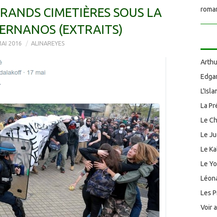
GRANDS CIMETIÈRES SOUS LA
roman
BERNANOS (EXTRAITS)
AI 2016
ALINAREYES
Arthu
Edgar
L'Isl
La Pr
Le Ch
Le J
Le Ka
Le Y
Léona
Les P
Voir 