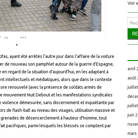
Voir 
Reche
*
fas, ayant été arrêtés l’autre jour dans l’affaire de la voiture
arder de nouveau son pamphlet autour de la guerre d’Espagne,
avril
 en regard de la situation d’aujourd’hui, en les adaptant à
août
nt intellectuels et médiatiques, alors que dans le contexte
ncore renouvelé (avec la présence de soldats armés de
juill
), le mouvement Nuit Debout et les manifestations syndicales
déce
une violence démesurée, sans discernement et inquiétante par
juill
irs de flash-ball au niveau des visages, utilisation massive et
juin 
e grenades de désencerclement à hauteur d’homme, tout
nove
fait pacifiques, parmi lesquels les blessés se comptent par
mars