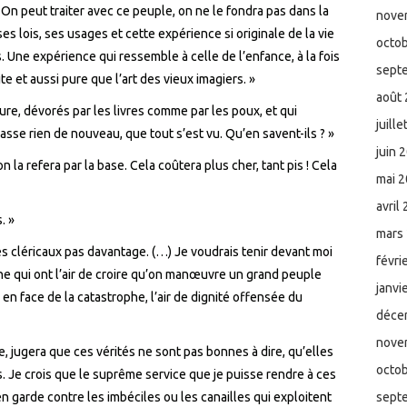
 On peut traiter avec ce peuple, on ne le fondra pas dans la
nove
 ses lois, ses usages et cette expérience si originale de la vie
octo
. Une expérience qui ressemble à celle de l’enfance, à la fois
sept
 et aussi pure que l’art des vieux imagiers. »
août
lture, dévorés par les livres comme par les poux, et qui
juill
e passe rien de nouveau, que tout s’est vu. Qu’en savent-ils ? »
juin 
on la refera par la base. Cela coûtera plus cher, tant pis ! Cela
mai 
avril
. »
mars
des cléricaux pas davantage. (…) Je voudrais tenir devant moi
févri
e qui ont l’air de croire qu’on manœuvre un grand peuple
janvi
 en face de la catastrophe, l’air de dignité offensée du
déce
nove
e, jugera que ces vérités ne sont pas bonnes à dire, qu’elles
octo
. Je crois que le suprême service que je puisse rendre à ces
n garde contre les imbéciles ou les canailles qui exploitent
sept