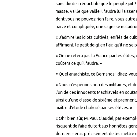
sans doute irréductible que le peuple juif ?
masse. Vaille que vaille il faudra lui laisser
dont vous ne pouvez rien faire, vous autres
naïve et compliquée, une sagesse maladroite
« J’admire les idiots cultivés, enflés de cu
affirment, le petit doigt en l’air, qu’il ne s
« On ne refera pas la France par les élites, 
coûtera ce qu’il faudra. »
« Quel anarchiste, ce Bernanos ! direz-vous
« Nous n’espérions rien des militaires, et 
l’un de ces innocents Machiavels en soutan
ainsi qu’une classe de sixième et prennent,
maître d’étude chahuté par ses élèves. »
« Oh ! bien sûr, M. Paul Claudel, par exempl
risquent de faire du tort aux honnêtes gens
derniers serait précisément de les mettre e