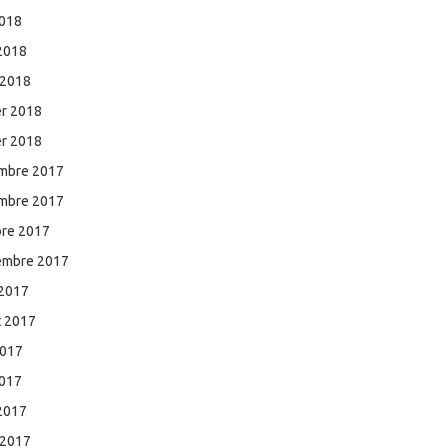
2018
 2018
 2018
er 2018
er 2018
mbre 2017
mbre 2017
bre 2017
embre 2017
 2017
et 2017
2017
2017
 2017
 2017