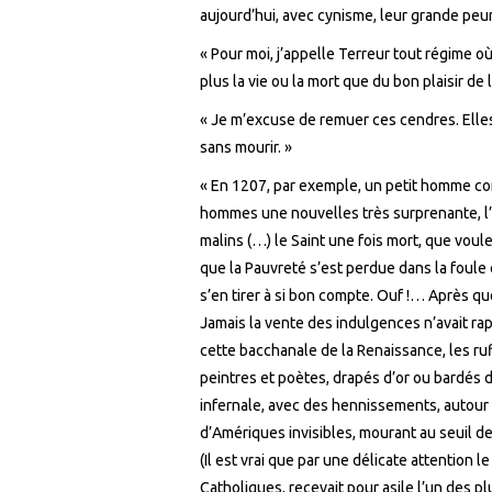
aujourd’hui, avec cynisme, leur grande peu
« Pour moi, j’appelle Terreur tout régime où 
plus la vie ou la mort que du bon plaisir de l
« Je m’excuse de remuer ces cendres. Elles
sans mourir. »
« En 1207, par exemple, un petit homme com
hommes une nouvelles très surprenante, l
malins (…) le Saint une fois mort, que voul
que la Pauvreté s’est perdue dans la foule
s’en tirer à si bon compte. Ouf !… Après qu
Jamais la vente des indulgences n’avait rap
cette bacchanale de la Renaissance, les ruff
peintres et poètes, drapés d’or ou bardés d
infernale, avec des hennissements, autour
d’Amériques invisibles, mourant au seuil de
(Il est vrai que par une délicate attention 
Catholiques, recevait pour asile l’un des p