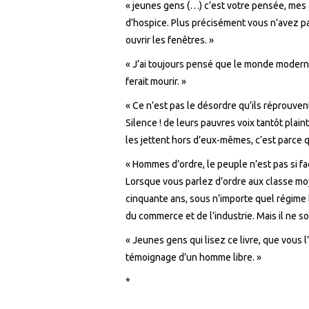
« jeunes gens (…) c’est votre pensée, mes a
d’hospice. Plus précisément vous n’avez pa
ouvrir les fenêtres. »
« J’ai toujours pensé que le monde moderne
ferait mourir. »
« Ce n’est pas le désordre qu’ils réprouvent, 
Silence ! de leurs pauvres voix tantôt plai
les jettent hors d’eux-mêmes, c’est parce q
« Hommes d’ordre, le peuple n’est pas si fa
Lorsque vous parlez d’ordre aux classe mo
cinquante ans, sous n’importe quel régime b
du commerce et de l’industrie. Mais il ne s
« Jeunes gens qui lisez ce livre, que vous l
témoignage d’un homme libre. »
*