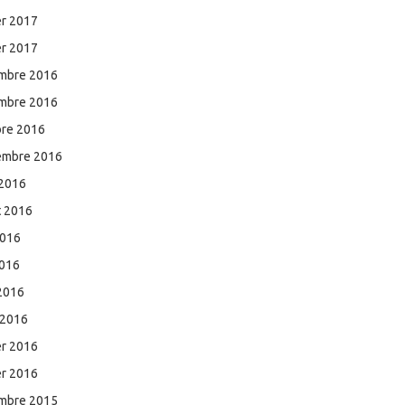
er 2017
er 2017
mbre 2016
mbre 2016
bre 2016
embre 2016
 2016
et 2016
2016
2016
 2016
 2016
er 2016
er 2016
mbre 2015