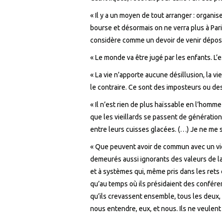
« Il y a un moyen de tout arranger : organi
bourse et désormais on ne verra plus à Paris 
considère comme un devoir de venir dépose
« Le monde va être jugé par les enfants. L’
« La vie n’apporte aucune désillusion, la vie
le contraire. Ce sont des imposteurs ou des
« Il n’est rien de plus haïssable en l’homm
que les vieillards se passent de génération
entre leurs cuisses glacées. (…) Je ne me 
« Que peuvent avoir de commun avec un vi
demeurés aussi ignorants des valeurs de la
et à systèmes qui, même pris dans les rets d
qu’au temps où ils présidaient des confére
qu’ils crevassent ensemble, tous les deux,
nous entendre, eux, et nous. Ils ne veulent 