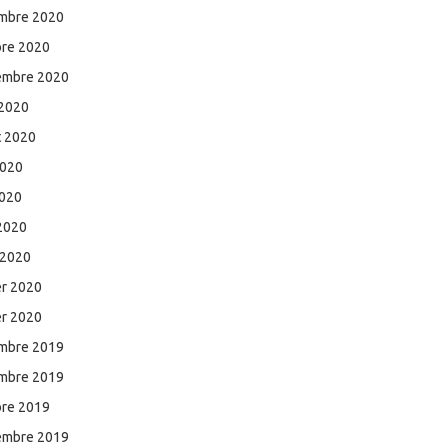
mbre 2020
bre 2020
embre 2020
 2020
et 2020
2020
2020
 2020
 2020
er 2020
er 2020
mbre 2019
mbre 2019
bre 2019
embre 2019