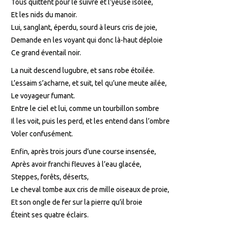
Tous quittent pour le suivre et l’yeuse isolée,
Et les nids du manoir.
Lui, sanglant, éperdu, sourd à leurs cris de joie,
Demande en les voyant qui donc là-haut déploie
Ce grand éventail noir.
La nuit descend lugubre, et sans robe étoilée.
L’essaim s’acharne, et suit, tel qu’une meute ailée,
Le voyageur fumant.
Entre le ciel et lui, comme un tourbillon sombre
Il les voit, puis les perd, et les entend dans l’ombre
Voler confusément.
Enfin, après trois jours d’une course insensée,
Après avoir franchi fleuves à l’eau glacée,
Steppes, forêts, déserts,
Le cheval tombe aux cris de mille oiseaux de proie,
Et son ongle de fer sur la pierre qu’il broie
Éteint ses quatre éclairs.