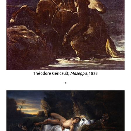
Théodore Géricault,
Mazeppa
, 1823
*