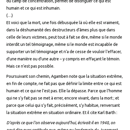
du camp de concentration, permet de distinguer ce qui est
humain et ce qui est inhumain.
(…)
Et voici que la mort, une fois débusquée là où elle est vraiment,
dans la déshumanité des destructeurs d’âmes plus que dans
celle de leurs victimes, peut tout à fait se dire, même si le monde
interdit un tel témoignage, même si le monde est incapable de
supporter un tel témoignage et n’a de cesse de vouloir l’effacer,
d’une manière ou d’une autre – y compris en effaçant le témoin.
Mais ce n’est pas possible.
Poursuivant son chemin, Agamben note que la situation extrême,
en fin de compte, ne fait pas que définir la limite entre ce qui est
humain et ce qui ne l’est pas. Elle la dépasse. Parce que l’homme
qui ne s’y fait pas se met à errer, encore vivant, dans la mort ; et
parce que celui qui s’y fait, précisément, s’y habitue, renversant
la situation extrême en situation ordinaire. Et il cite Karl Barth :
D’après ce que l’on observe aujourd’hui,
écrivait-il en 1948
, on
peut dire avec certitude que, même au lendemain du Jugement