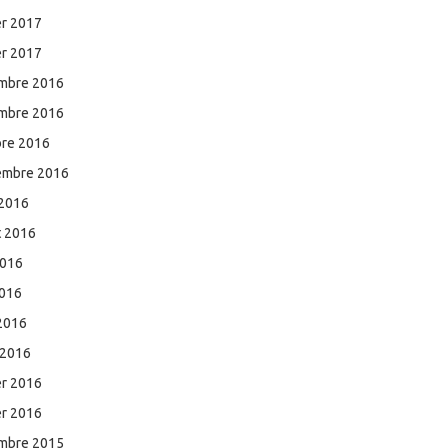
er 2017
er 2017
mbre 2016
mbre 2016
bre 2016
embre 2016
 2016
et 2016
2016
2016
 2016
 2016
er 2016
er 2016
mbre 2015