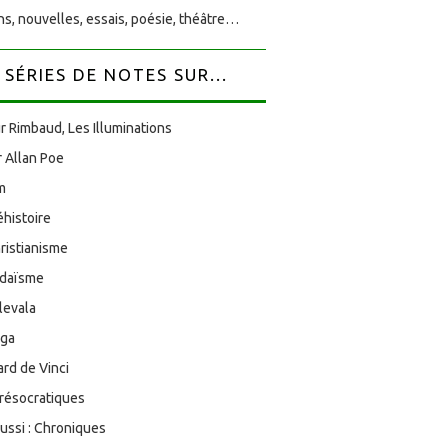
s, nouvelles, essais, poésie, théâtre…
SÉRIES DE NOTES SUR...
r Rimbaud, Les Illuminations
 Allan Poe
am
éhistoire
ristianisme
udaïsme
levala
oga
rd de Vinci
résocratiques
aussi : Chroniques