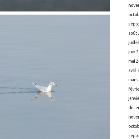
nove
octo
sept
août
juill
juin 
mai 
avril
mars
févri
janvi
déce
nove
octo
sept