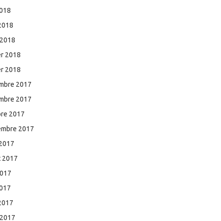
2018
 2018
 2018
er 2018
er 2018
mbre 2017
mbre 2017
bre 2017
embre 2017
 2017
et 2017
2017
2017
 2017
 2017