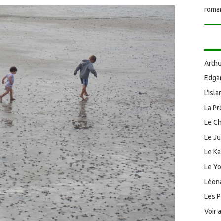
roman
Arthu
Edgar
L'Isl
La Pr
Le Ch
Le J
Le Ka
Le Y
Léona
Les P
Voir 