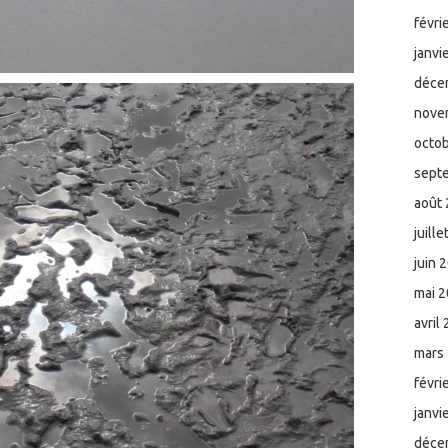
févri
janvi
déce
nove
octo
sept
août
juill
juin 
mai 
avril
mars
févri
janvi
déce