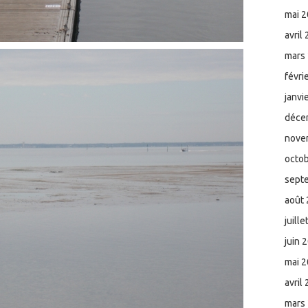
mai 
avril
mars
févri
janvi
déce
nove
octo
sept
août
juill
juin 
mai 
avril
mars