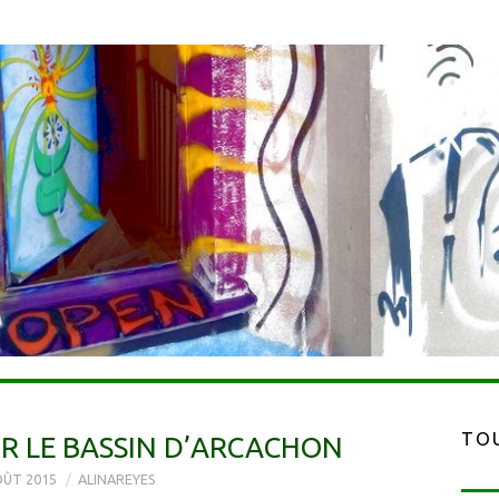
TOU
R LE BASSIN D’ARCACHON
OÛT 2015
ALINAREYES