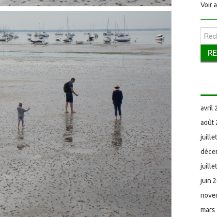
Voir 
Reche
avril
août
juill
déce
juill
juin 
nove
mars