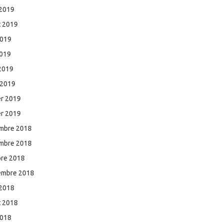
 2019
et 2019
2019
2019
 2019
 2019
er 2019
er 2019
mbre 2018
mbre 2018
bre 2018
embre 2018
 2018
et 2018
2018