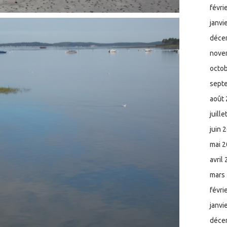
févri
janvi
déce
nove
octo
sept
août
juill
juin 
mai 
avril
mars
févri
janvi
déce