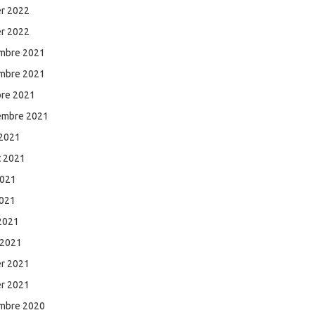
er 2022
er 2022
mbre 2021
mbre 2021
bre 2021
embre 2021
 2021
et 2021
2021
2021
 2021
 2021
er 2021
er 2021
mbre 2020