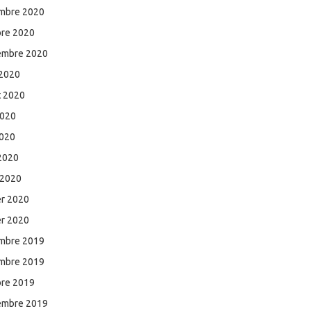
mbre 2020
bre 2020
embre 2020
 2020
et 2020
2020
2020
 2020
 2020
er 2020
er 2020
mbre 2019
mbre 2019
bre 2019
embre 2019