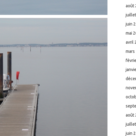
août
juill
juin 
mai 
avril
mars
févri
janvi
déce
nove
octo
sept
août
juill
juin 