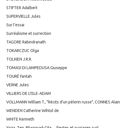
STIFTER Adalbert
SUPERVIELLE Jules
Sur l’essai
Surréalisme et surrection
TAGORE Rabindranath
TOKARCZUC Olga
TOLKIEN J.R.R.
TOMASI DI LAMPEDUSA Giuseppe
TOURÉ Fantah
VERNE Jules
VILLIERS DE L'ISLE-ADAM
VOLLMANN William T., "Récits d'un pèlerin russe", CONNES Alain
WENDEN Catherine Wihtol de
WHITE Kenneth
Yoga, Zen, Bhagavad-Gita… (textes et ouvrages sur)