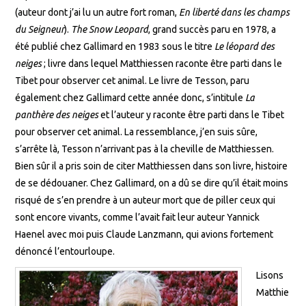
(auteur dont j’ai lu un autre fort roman,
En liberté dans les champs
du Seigneur
).
The Snow Leopard
, grand succès paru en 1978, a
été publié chez Gallimard en 1983 sous le titre
Le léopard des
neiges
; livre dans lequel Matthiessen raconte être parti dans le
Tibet pour observer cet animal. Le livre de Tesson, paru
également chez Gallimard cette année donc, s’intitule
La
panthère des neiges
et l’auteur y raconte être parti dans le Tibet
pour observer cet animal. La ressemblance, j’en suis sûre,
s’arrête là, Tesson n’arrivant pas à la cheville de Matthiessen.
Bien sûr il a pris soin de citer Matthiessen dans son livre, histoire
de se dédouaner. Chez Gallimard, on a dû se dire qu’il était moins
risqué de s’en prendre à un auteur mort que de piller ceux qui
sont encore vivants, comme l’avait fait leur auteur Yannick
Haenel avec moi puis Claude Lanzmann, qui avions fortement
dénoncé l’entourloupe.
Lisons
Matthie