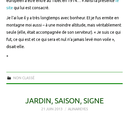
européen à être entré au Tibet en 1914… » Ainsi la présente
le
site
qui lui est consacré.
Je l’ai lue il y a très longtemps avec bonheur. Et je fus ermite en
montagne moi aussi – à une moindre altitude, mais véritablement
seule (elle, était accompagnée de son serviteur). « Je suis ce qui
fut, ce qui est et ce qui sera et nul n’a jamais levé mon voile »,
disait-elle.
*
NON CLASSÉ
JARDIN, SAISON, SIGNE
21 JUIN 2013
ALINAREYES