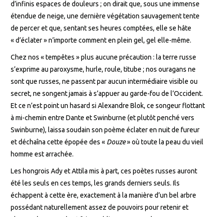
d’infinis espaces de douleurs ; on dirait que, sous une immense
étendue de neige, une dernière végétation sauvagement tente
de percer et que, sentant ses heures comptées, elle se hâte
« d’éclater » n’importe comment en plein gel, gel elle-même.
Chez nos « tempêtes » plus aucune précaution : la terre russe
s’exprime au paroxysme, hurle, roule, titube ; nos ouragans ne
sont que russes, ne passent par aucun intermédiaire visible ou
secret, ne songent jamais à s’appuer au garde-fou de l’Occident.
Et ce n’est point un hasard si Alexandre Blok, ce songeur flottant
à mi-chemin entre Dante et Swinburne (et plutôt penché vers
Swinburne), laissa soudain son poème éclater en nuit de fureur
et déchaîna cette épopée des «
Douze
» où toute la peau du vieil
homme est arrachée.
Les hongrois Ady et Attila mis à part, ces poètes russes auront
été les seuls en ces temps, les grands derniers seuls. Ils
échappent à cette ère, exactement à la manière d’un bel arbre
possédant naturellement assez de pouvoirs pour retenir et