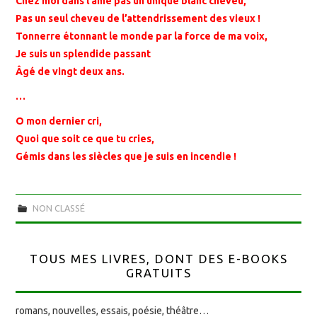
Chez moi dans l’âme pas un unique blanc cheveu,
Pas un seul cheveu de l’attendrissement des vieux !
Tonnerre étonnant le monde par la force de ma voix,
Je suis un splendide passant
Âgé de vingt deux ans.
…
O mon dernier cri,
Quoi que soit ce que tu cries,
Gémis dans les siècles que je suis en incendie !
NON CLASSÉ
TOUS MES LIVRES, DONT DES E-BOOKS
GRATUITS
romans, nouvelles, essais, poésie, théâtre…