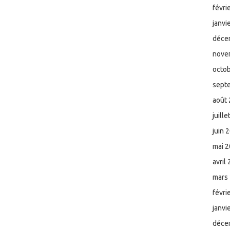
févri
janvi
déce
nove
octo
sept
août
juill
juin 
mai 
avril
mars
févri
janvi
déce