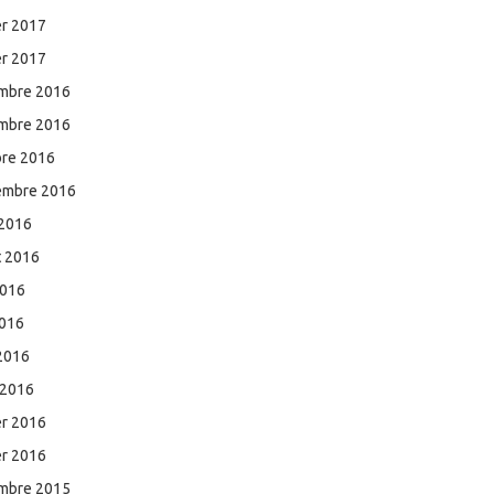
er 2017
er 2017
mbre 2016
mbre 2016
bre 2016
embre 2016
 2016
et 2016
2016
2016
 2016
 2016
er 2016
er 2016
mbre 2015