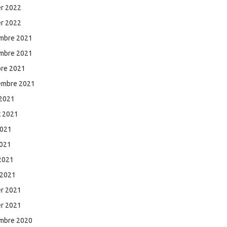
er 2022
er 2022
mbre 2021
mbre 2021
bre 2021
embre 2021
 2021
et 2021
2021
2021
 2021
 2021
er 2021
er 2021
mbre 2020