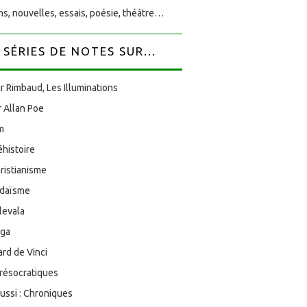
s, nouvelles, essais, poésie, théâtre…
SÉRIES DE NOTES SUR...
r Rimbaud, Les Illuminations
 Allan Poe
am
éhistoire
ristianisme
udaïsme
levala
oga
rd de Vinci
résocratiques
aussi : Chroniques