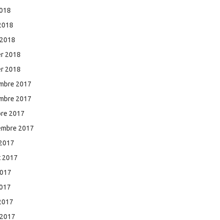
2018
 2018
 2018
er 2018
er 2018
mbre 2017
mbre 2017
bre 2017
embre 2017
 2017
et 2017
2017
2017
 2017
 2017