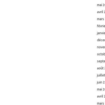
mai 
avril
mars
févri
janvi
déce
nove
octo
sept
août
juill
juin 
mai 
avril
mars