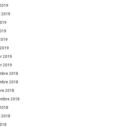
 2019
et 2019
2019
2019
 2019
 2019
er 2019
er 2019
mbre 2018
mbre 2018
bre 2018
embre 2018
 2018
et 2018
2018