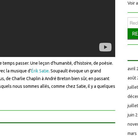
Voir 
Reche
e temps passer. Une leçon d’humanité, d’histoire, de poésie.
avril
vec la musique d’
Érik Satie
. Soupault évoque un grand
août
us, de Charlie Chaplin à André Breton bien sûr, en passant
esquels nous sommes allés, comme chez Satie, il y a quelques
juill
déce
juill
juin 
nove
mars