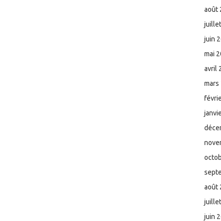
août
juill
juin 
mai 
avril
mars
févri
janvi
déce
nove
octo
sept
août
juill
juin 