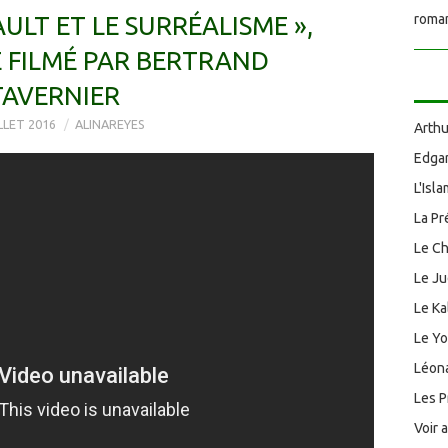
AULT ET LE SURRÉALISME »,
roman
 FILMÉ PAR BERTRAND
TAVERNIER
ILLET 2016
ALINAREYES
Arthu
Edgar
L'Isl
La Pr
Le Ch
Le J
Le Ka
Le Y
Léona
Les P
Voir 