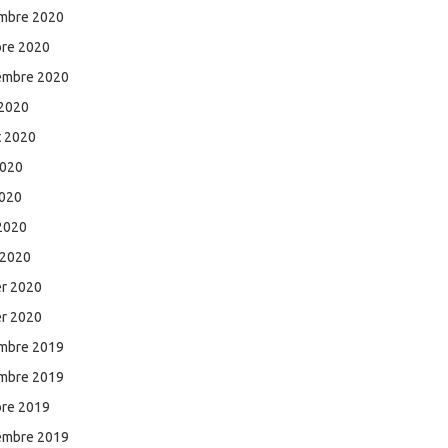
mbre 2020
bre 2020
embre 2020
 2020
et 2020
2020
2020
 2020
 2020
er 2020
er 2020
mbre 2019
mbre 2019
bre 2019
embre 2019