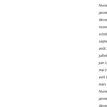
févri
janvi
déce
nove
octo
sept
août
juill
juin 
mai 
avril
mars
févri
janvi
déce