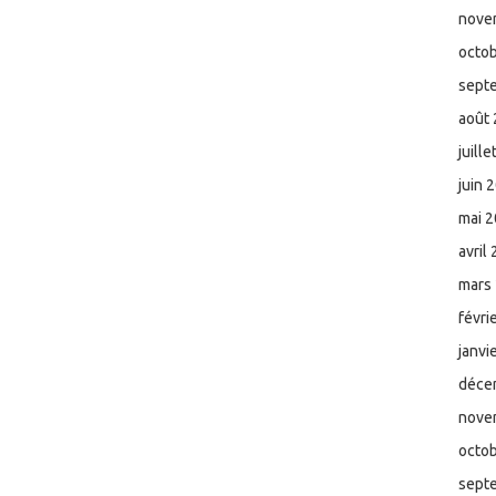
nove
octo
sept
août
juill
juin 
mai 
avril
mars
févri
janvi
déce
nove
octo
sept