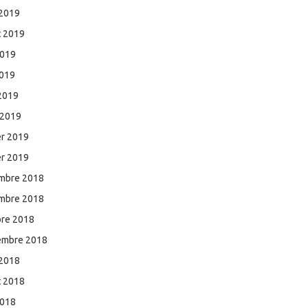
 2019
et 2019
2019
2019
 2019
 2019
er 2019
er 2019
mbre 2018
mbre 2018
bre 2018
embre 2018
 2018
et 2018
2018