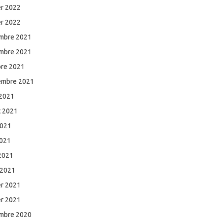
er 2022
er 2022
mbre 2021
mbre 2021
bre 2021
embre 2021
 2021
et 2021
2021
2021
 2021
 2021
er 2021
er 2021
mbre 2020