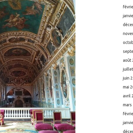
févri
janvi
déce
nove
octo
sept
août
juill
juin 
mai 
avril
mars
févri
janvi
déce