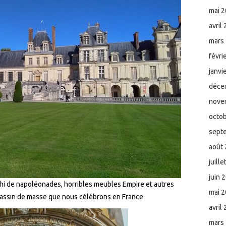
mai 
avril
mars
févri
janvi
déce
nove
octo
sept
août
juill
juin 
hi de napoléonades, horribles meubles Empire et autres
mai 
sassin de masse que nous célébrons en France
avril
mars