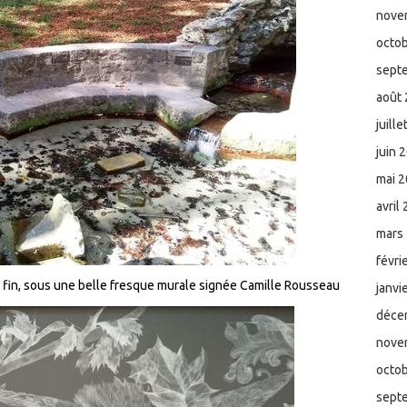
nove
octo
sept
août
juill
juin 
mai 
avril
mars
févri
t fin, sous une belle fresque murale signée Camille Rousseau
janvi
déce
nove
octo
sept