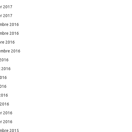
er 2017
er 2017
mbre 2016
mbre 2016
bre 2016
embre 2016
 2016
et 2016
2016
2016
 2016
 2016
er 2016
er 2016
mbre 2015