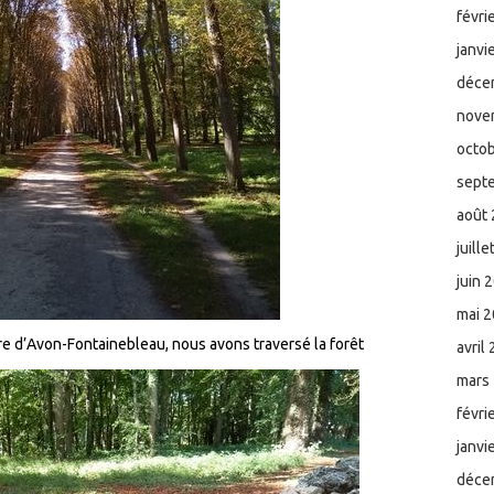
févri
janvi
déce
nove
octo
sept
août
juill
juin 
mai 
re d’Avon-Fontainebleau, nous avons traversé la forêt
avril
mars
févri
janvi
déce