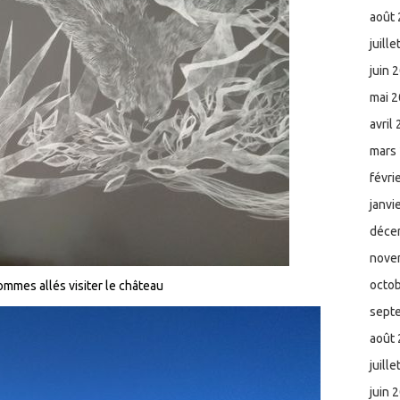
août
juill
juin 
mai 
avril
mars
févri
janvi
déce
nove
octo
ommes allés visiter le château
sept
août
juill
juin 