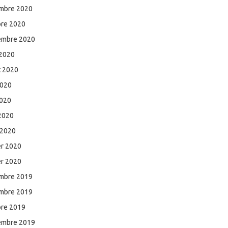
mbre 2020
bre 2020
embre 2020
 2020
et 2020
2020
2020
 2020
 2020
er 2020
er 2020
mbre 2019
mbre 2019
bre 2019
embre 2019