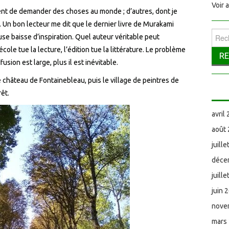
Voir 
ssent de demander des choses au monde ; d’autres, dont je
r. Un bon lecteur me dit que le dernier livre de Murakami
Reche
se baisse d’inspiration. Quel auteur véritable peut
école tue la lecture, l’édition tue la littérature. Le problème
fusion est large, plus il est inévitable.
e château de Fontainebleau, puis le village de peintres de
êt.
avril
août
juill
déce
juill
juin 
nove
mars