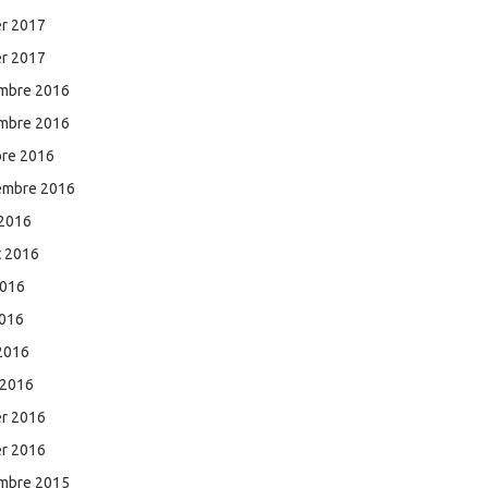
er 2017
er 2017
mbre 2016
mbre 2016
bre 2016
embre 2016
 2016
et 2016
2016
2016
 2016
 2016
er 2016
er 2016
mbre 2015