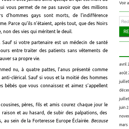
Voir 
 qui vous permet de ne pas savoir que des millions
iers d’hommes ga
y
s sont morts, de l’indifférence
Reche
me. Parce qu’ils
n’
étaient, après tout, que
d
es Noirs
e,
non des vies qui méritent le
deuil.
.
Sauf si
votre partenaire est un médecin de santé
 jours entre
traiter
des patients sans vêtements de
uver sa propre vie.
avril
mmed
nu, à quatre pattes, l’anus présenté comme
août
t
anti-clérical. Sauf si vous et la moitié des hommes
juill
es bébés
que vous connaissez et
aimez s’appellent
déce
juill
 cousines, pères, fils
et
amis
courez chaque jour le
juin 
ns raison et au hasard
,
de subir des palpations
,
des
nove
s
,
au sein de
la F
orteresse Europe
Éclairée
.
Because
mars