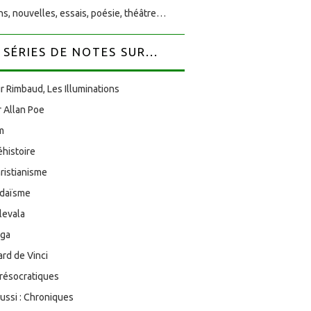
s, nouvelles, essais, poésie, théâtre…
SÉRIES DE NOTES SUR...
r Rimbaud, Les Illuminations
 Allan Poe
am
éhistoire
ristianisme
udaïsme
levala
oga
rd de Vinci
résocratiques
aussi : Chroniques