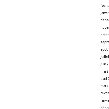
févri
janvi
déce
nove
octo
sept
août
juill
juin 
mai 
avril
mars
févri
janvi
déce