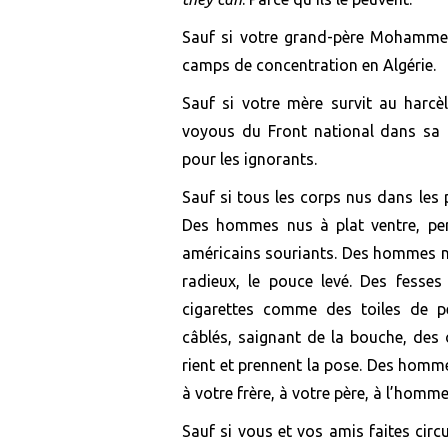
Sauf si
votre grand-père Mohammed a
camps de concentration en Algérie.
Sauf si
votre mère survit
au
harcè
voyous du Front national dans sa 
pour les ignorants.
Sauf si
tous les corps nus dans les 
Des h
ommes
nus à plat ventre
,
pe
américains souriant
s
.
Des h
ommes n
radieux, le pouce levé
.
Des fesses
cigarettes comme
des
toiles
de 
câblé
s
,
saignant
de la bouche,
d
es 
ri
ent
et
prennent la
pose. Des hommes
à
votre frère,
à
votre père,
à
l’homm
Sauf si
vous et vos amis faites cir