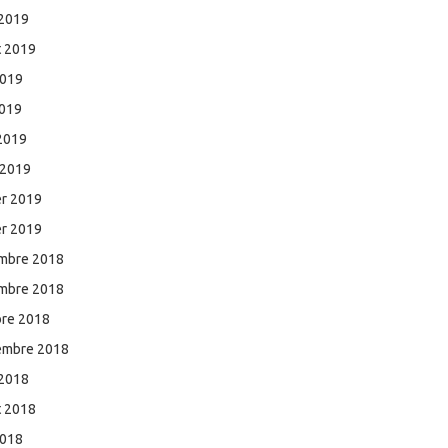
 2019
et 2019
2019
2019
 2019
 2019
er 2019
er 2019
mbre 2018
mbre 2018
bre 2018
embre 2018
 2018
et 2018
2018