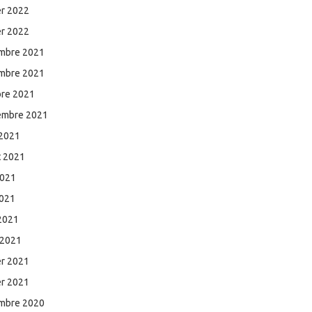
er 2022
er 2022
mbre 2021
mbre 2021
bre 2021
embre 2021
 2021
et 2021
2021
2021
 2021
 2021
er 2021
er 2021
mbre 2020