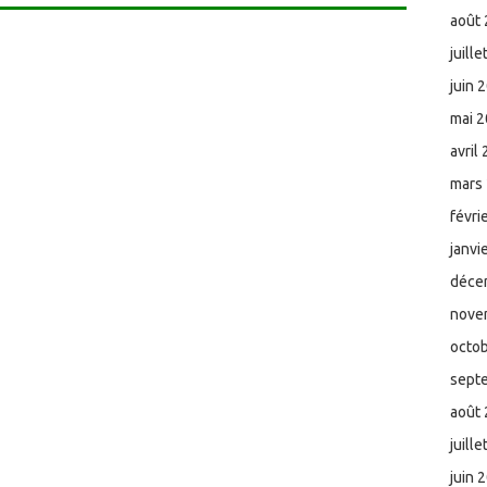
août
juill
juin 
mai 
avril
mars
févri
janvi
déce
nove
octo
sept
août
juill
juin 