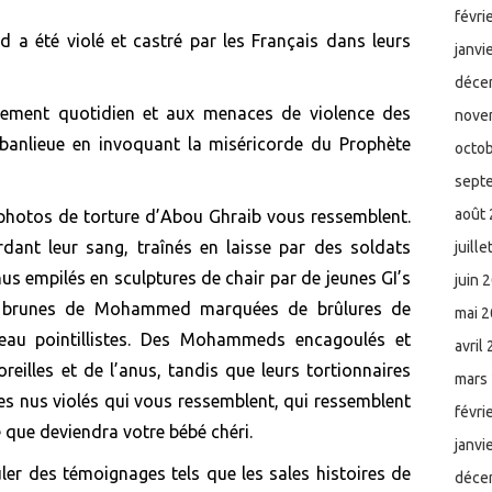
févri
 été violé et castré par les Français dans leurs
janvi
déce
lement quotidien et
aux
menaces de violence des
nove
banlieue en invoquant la miséricorde du Prophète
octo
sept
août
photos de torture d’Abou Ghraib vous ressemblent.
rdant leur
sang, traîné
s
en laisse par des soldats
juill
us empilés
en
sculptures de chair par
de jeunes GI’s
juin 
 brunes de
Mohammed
marquées de
brûlures de
mai 
peau
pointillistes.
Des
Mohammeds encagoulé
s
et
avril
oreilles et
de
l’anus,
tandis
que leurs tortionnaires
mars
 nus violés qui vous ressemblent,
qui ressemblent
févri
e
que deviendra
votre bébé
chéri
.
janvi
culer des témoignages
tels que les
sales histoires de
déce