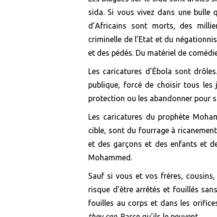
sida. Si vous vivez dans une bulle
d’Africains sont morts, des mill
criminelle
de l’Etat et
du
négationnis
et
d
es pédés.
Du m
atériel de
c
omédi
Les
caricatures
d’Ébola
sont drôles
publique, forcé de choisir tous les
protection ou les abandonner pour sa
Les c
aricatures du prophète M
oha
cible, sont
du fourrage à ricanemen
et des garçons
et des enfants et d
Mohammed.
Sauf si vous et vos frères, cousins,
risque
d’être arrêtés et fouillés sa
fouilles
au corps et dans les orifice
they can
.
Parce
qu’ils le peuvent.