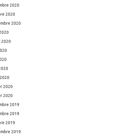
mbre 2020
bre 2020
embre 2020
 2020
et 2020
2020
2020
 2020
 2020
er 2020
er 2020
mbre 2019
mbre 2019
bre 2019
embre 2019