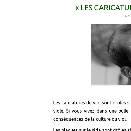
« LES CARICATU
4 M
Les caricatures de viol sont drôles 
violé. Si vous vivez dans une bulle
conséquences de la culture d
u
viol
.
Les
blagues
sur le sida
sont drôles s