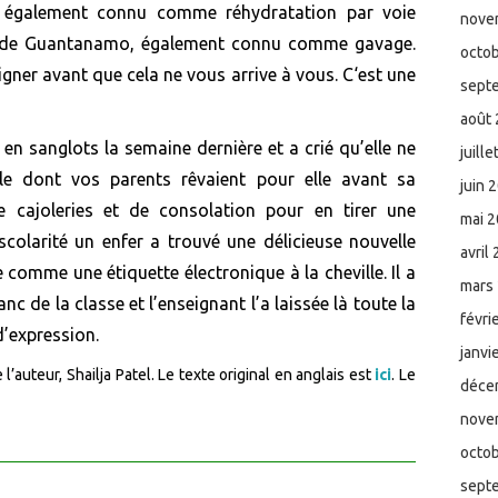
,
également
connu comme réhydratation par voie
nove
 de
Guantanamo, également connu comme gavage.
octo
igner avant
que cela ne vous arrive
à vous. C
‘
est
une
sept
août
 en
sanglots la semaine dernière et a crié qu’elle ne
juill
ole d
ont
vos parents rêvaient pour elle avant sa
juin 
e cajoleries et
de consolation
pour
en tirer une
mai 
scolarité
un enfer a
trouvé une délicieuse nouvelle
avril
e comme une étiquette électronique à la cheville. Il a
mars
lanc de
la
classe et l’enseignant
l’
a laissé
e
là toute la
févri
d’expression.
janvi
 l’auteur, Shailja Patel. Le texte original en anglais est
ici
. Le
déce
nove
octo
sept