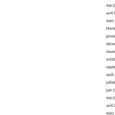
mai 
avril
mars
févri
janvi
déce
nove
octo
sept
août
juill
juin 
mai 
avril
mars