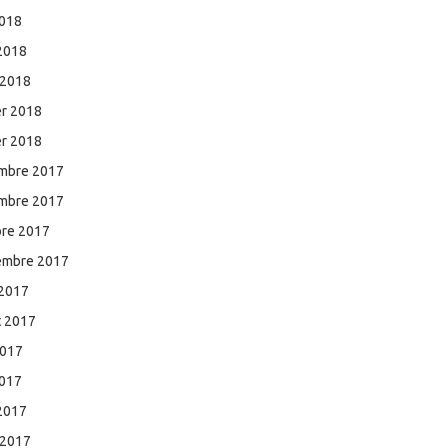
2018
 2018
 2018
er 2018
er 2018
mbre 2017
mbre 2017
bre 2017
embre 2017
 2017
et 2017
2017
2017
 2017
 2017