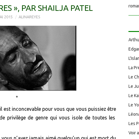
RES », PAR SHAILJA PATEL
roman
AI 2015
ALINAREYES
Arthu
Edgar
L'Isl
La Pr
Le Ch
Le J
Le Ka
*
Le Y
s’il est inconcevable pour vous que vous
puissiez être
Léona
 de privilège de genre qui vous isole de toutes les
Les P
Voir 
i vous n’avez jamais aimé quelqu’un qui est mort du