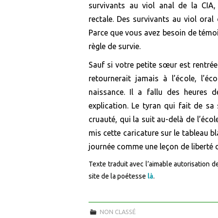
survivants
au
viol anal
de la CIA
rectale.
D
es survivants
au viol oral
Parce que vous avez besoin de témo
règle de survie
.
Sauf si
votre petite s
œ
ur
est rentrée
retourne
rait jamais à l’école, l’éc
naissance. Il a fallu des heures d
explication
. Le tyran qui fait
de sa
cruauté, qui la suit au-delà de l’écol
mis
cette caricature
sur le tableau b
journée comme une leçon de liberté 
Texte traduit avec l’aimable autorisation de
site de la poétesse
là
.
NON CLASSÉ