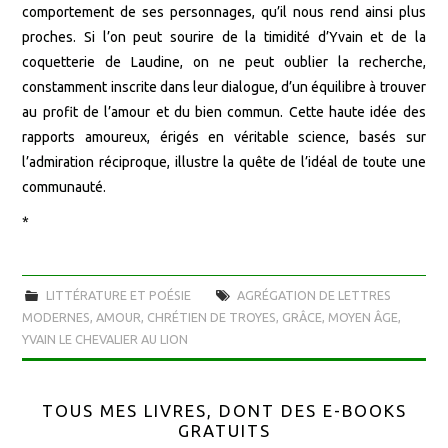
comportement de ses personnages, qu’il nous rend ainsi plus
proches. Si l’on peut sourire de la timidité d’Yvain et de la
coquetterie de Laudine, on ne peut oublier la recherche,
constamment inscrite dans leur dialogue, d’un équilibre à trouver
au profit de l’amour et du bien commun. Cette haute idée des
rapports amoureux, érigés en véritable science, basés sur
l’admiration réciproque, illustre la quête de l’idéal de toute une
communauté.
*
LITTÉRATURE ET POÉSIE
AGRÉGATION DE LETTRES
MODERNES
,
AMOUR
,
CHRÉTIEN DE TROYES
,
GRÂCE
,
MOYEN ÂGE
,
YVAIN LE CHEVALIER AU LION
TOUS MES LIVRES, DONT DES E-BOOKS
GRATUITS