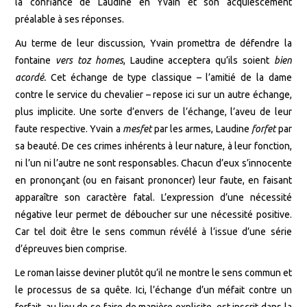
la confiance de Laudine en Yvain et son acquiescement
préalable à ses réponses.
Au terme de leur discussion, Yvain promettra de défendre la
fontaine
vers toz homes
, Laudine acceptera qu’ils soient
bien
acordé.
Cet échange de type classique – l’amitié de la dame
contre le service du chevalier – repose ici sur un autre échange,
plus implicite. Une sorte d’envers de l’échange, l’aveu de leur
faute respective. Yvain a
mesfet
par les armes, Laudine
forfet
par
sa beauté. De ces crimes inhérents à leur nature, à leur fonction,
ni l’un ni l’autre ne sont responsables. Chacun d’eux s’innocente
en prononçant (ou en faisant prononcer) leur faute, en faisant
apparaître son caractère fatal. L’expression d’une nécessité
négative leur permet de déboucher sur une nécessité positive.
Car tel doit être le sens commun révélé à l’issue d’une série
d’épreuves bien comprise.
Le roman laisse deviner plutôt qu’il ne montre le sens commun et
le processus de sa quête. Ici, l’échange d’un méfait contre un
forfait, au lieu de se faire de manière explicite, est inscrit dans la